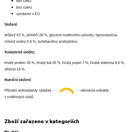
bez GMO
bez cukru
vyrobeno v EU
Složení:
drůbež 63 %, jehněčí 26 %, glycerol rostlinného původu, lignocelulóza,
chlorid sodný 0,4 %, lactobacillus acidophilus.
Analytické složky:
hrubý protein 30 %, hrubý tuk 26 %, hrubý popel 7 %, hrubá vláknina 8,6 %,
vlhkost 18 %.
Nutriční složení:
Přírodní antioxidanty: výtažek z rozmarýnu a tokoferolové extrakty
z rostlinných olejů.
Zboží zařazeno v kategoriích