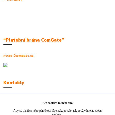
“Platební brána ComGate”
https://comgate.cz
Kontakty
Robert Polák
+420606494961
Bez cookies to není ono
Aby se paničce nebo páníčkovi lépe nakupovalo, tak používáme na webu
info@jackie-shop.cz
cookies.