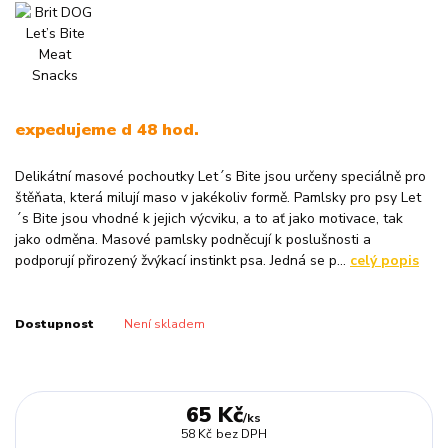
expedujeme d 48 hod.
Delikátní masové pochoutky Let´s Bite jsou určeny speciálně pro
štěňata, která milují maso v jakékoliv formě. Pamlsky pro psy Let
´s Bite jsou vhodné k jejich výcviku, a to ať jako motivace, tak
jako odměna. Masové pamlsky podněcují k poslušnosti a
podporují přirozený žvýkací instinkt psa. Jedná se p...
celý popis
Dostupnost
Není skladem
65 Kč
/
ks
58 Kč
bez DPH