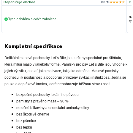
Doporučuje obchod
80 %
★★★★☆
Do
na
Rychle dodáno a dobře zabaleno.
+
ryc
Kompletní specifikace
Delikátní masové pochoutky Let´s Bite jsou určeny speciálně pro štěňata,
která milují maso v jakékoliv formě. Pamlsky pro psy Let´s Bite jsou vhodné k
jejich výcviku, a to ať jako motivace, tak jako odměna. Masové pamlsky
podněcují k poslušnosti a podporují přirozený žvýkací instinkt psa. Jedná se
pouze o doplňkové krmivo, které nenahrazuje běžnou stravu psa!
bezpečné pochoutky lokálního původu
pamlsky z pravého masa – 90 %
netučné bílkoviny a esenciální aminokyseliny
bez škodlivé chemie
bez pšenice
bez lepku