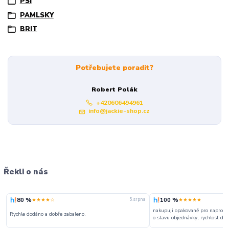
PSI
PAMLSKY
BRIT
Potřebujete poradit?
Robert Polák
+420606494961
info@jackie-shop.cz
Řekli o nás
80 %
100 %
★★★★☆
★★★★★
5. srpna
nakupuji opakovaně pro naprosto
Rychle dodáno a dobře zabaleno.
o stavu objednávky, rychlost dodá