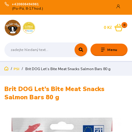
+420606494961
(Po-Pá, 8-17 hod.)
0
0 Kč
Menu
PSI
Brit DOG Let’s Bite Meat Snacks Salmon Bars 80 g
Brit DOG Let’s Bite Meat Snacks
Salmon Bars 80 g