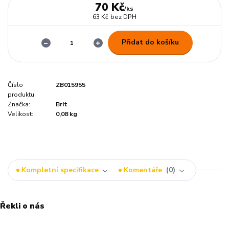
70 Kč
/
ks
63 Kč
bez DPH
Přidat do košíku
Číslo
ZB015955
produktu:
Značka:
Brit
Velikost:
0,08 kg
Kompletní specifikace
Komentáře
0
Řekli o nás