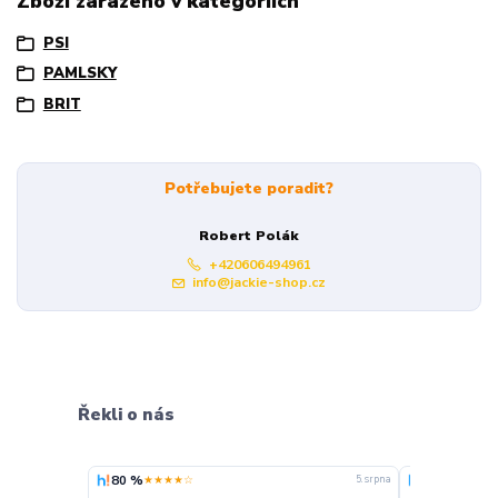
Zboží zařazeno v kategoriích
PSI
PAMLSKY
BRIT
Potřebujete poradit?
Robert Polák
+420606494961
info@jackie-shop.cz
Řekli o nás
80 %
100 %
★★★★☆
★★★
5. srpna