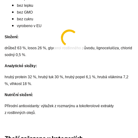
bez lepku
bez GMO
bez cukru
vyrobeno v EU
Složení:
drůbež 63 %, losos 26 %, glycerol rostlinného původu, lignocelulóza, chlorid
sodný 0,5 %.
Analytické složky:
hrubý protein 32 %, hrubý tuk 30 %, hrubý popel 6,1 %, hrubá vláknina 7,2
%, vlhkost 18 %.
Nutriční složení:
Přírodní antioxidanty: výtažek z rozmarýnu a tokoferolové extrakty
z rostlinných olejů.