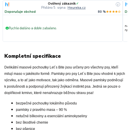
Ověřený zákazník
✓
i
Přidáno 5. srpna
·
Heureka.cz
Doporučuje obchod
80 %
★★★★☆
Do
nak
Rychle dodáno a dobře zabaleno.
+
ryc
Kompletní specifikace
Delikátní masové pochoutky Let´s Bite jsou určeny pro všechny psy, kteří
milují maso v jakékoliv formě. Pamlsky pro psy Let´s Bite jsou vhodné k jejich
výcviku, a to ať jako motivace, tak jako odměna. Masové pamlsky podněcují
k poslušnosti a podporují přirozený žvýkací instinkt psa. Jedná se pouze o
doplňkové krmivo, které nenahrazuje běžnou stravu psa!
bezpečné pochoutky lokálního původu
pamlsky z pravého masa – 90 %
netučné bílkoviny a esenciální aminokyseliny
bez škodlivé chemie
bez pšenice