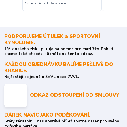
nakupuji opakovan
Rychle dodáno a dobře zabaleno.
o stavu objednávky
PODPORUJEME ÚTULEK a SPORTOVNÍ
KYNOLOGIE.
1% z našeho zisku putuje na pomoc pro mazlíčky. Pokud
chcete také přispět, klikněte na tento odkaz.
KAŽDOU OBJEDNÁVKU BALÍME PEČLIVĚ DO
KRABICE.
Nejčastěji se jedná o 5VVL nebo 7VVL.
ODKAZ ODSTOUPENÍ OD SMLOUVY
DÁREK NAVÍC JAKO PODĚKOVÁNÍ.
Stálý zákazník u nás dostává příležitostně dárek pro svého
zvířecího parťáka.