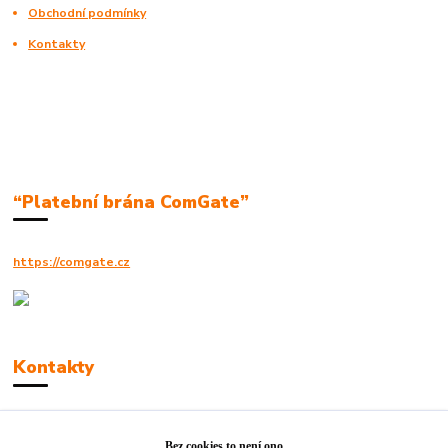
Obchodní podmínky
Kontakty
“Platební brána ComGate”
https://comgate.cz
Kontakty
Robert Polák
+420606494961
Bez cookies to není ono