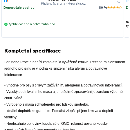
i
Přidáno 5. srpna
·
Heureka.cz
Doporučuje obchod
80 %
★★★★☆
Do
na
Rychle dodáno a dobře zabaleno.
+
ryc
Kompletní specifikace
Brit Mono Protein nabízí kompletní a vyvážené krmivo. Receptura s obsahem
jednoho proteinu je vhodná ke snížení rizika alergií a potravinové
intolerance.
- Vhodné pro psy s citlivým zažíváním, alergiemi a potravinovou intolerancí.
- Vysoký podíl kvalitního masa a jeho šetrné zpracování je zárukou výborné
chuti i vůně.
- Vyrobeno z masa schváleného pro lidskou spotřebu.
- Ideální doplněk ke granulím. Pomáhá zlepšit příjem krmiva a doplnit
tekutiny.
- Neobsahuje obiloviny, lepek, sóju, GMO, rekonstruované kousky