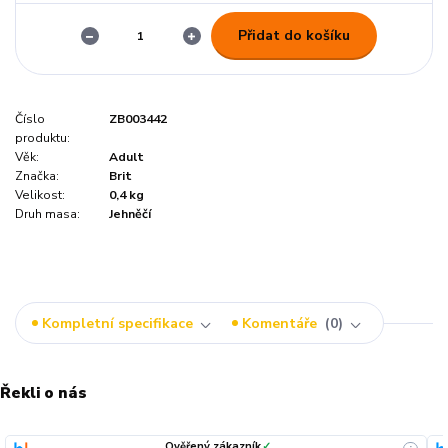
Přidat do košíku
Číslo
ZB003442
produktu:
Věk:
Adult
Značka:
Brit
Velikost:
0,4 kg
Druh masa:
Jehněčí
Kompletní specifikace
Komentáře
0
Řekli o nás
Ověřený zákazník
✓