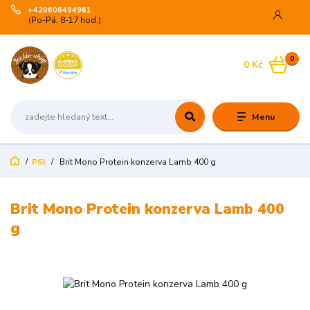
+420606494961
(Po-Pá, 8-17 hod.)
0
0 Kč
Menu
PSI
Brit Mono Protein konzerva Lamb 400 g
Brit Mono Protein konzerva Lamb 400
g