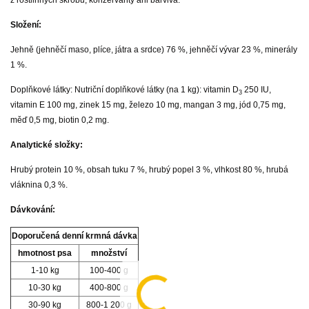
z rostlinných škrobů, konzervanty ani barviva.
Složení:
Jehně (jehněčí maso, plíce, játra a srdce) 76 %, jehněčí vývar 23 %, minerály
1 %.
Doplňkové látky: Nutriční doplňkové látky (na 1 kg): vitamin D
250 IU,
3
vitamin E 100 mg, zinek 15 mg, železo 10 mg, mangan 3 mg, jód 0,75 mg,
měď 0,5 mg, biotin 0,2 mg.
Analytické složky:
Hrubý protein 10 %, obsah tuku 7 %, hrubý popel 3 %, vlhkost 80 %, hrubá
vláknina 0,3 %.
Dávkování:
Doporučená denní krmná dávka
hmotnost psa
množství
1-10 kg
100-400 g
10-30 kg
400-800 g
30-90 kg
800-1 200 g