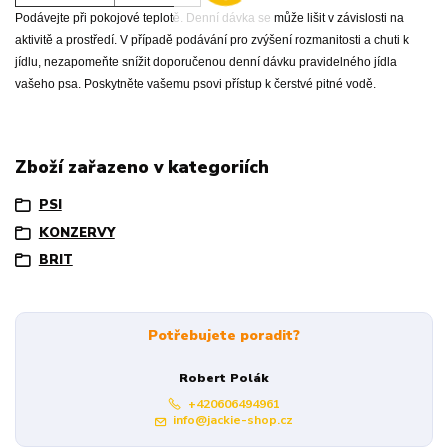
Podávejte při pokojové teplotě. Denní dávka se může lišit v závislosti na
aktivitě a prostředí. V případě podávání pro zvýšení rozmanitosti a chuti k
jídlu, nezapomeňte snížit doporučenou denní dávku pravidelného jídla
vašeho psa. Poskytněte vašemu psovi přístup k čerstvé pitné vodě.
Zboží zařazeno v kategoriích
PSI
KONZERVY
BRIT
Potřebujete poradit?
Robert Polák
+420606494961
info@jackie-shop.cz