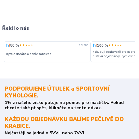
Řekli o nás
80 %
100 %
★★★★☆
★★★★★
5. srpna
nakupuji opakovaně pro naprosto
Rychle dodáno a dobře zabaleno.
o stavu objednávky, rychlost dodá
PODPORUJEME ÚTULEK a SPORTOVNÍ
KYNOLOGIE.
1% z našeho zisku putuje na pomoc pro mazlíčky. Pokud
chcete také přispět, klikněte na tento odkaz.
KAŽDOU OBJEDNÁVKU BALÍME PEČLIVĚ DO
KRABICE.
Nejčastěji se jedná o 5VVL nebo 7VVL.