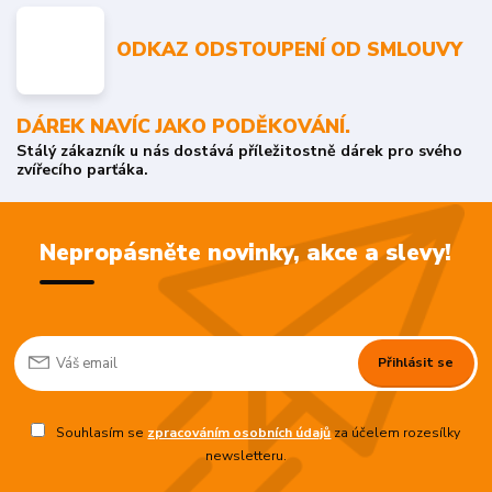
ODKAZ ODSTOUPENÍ OD SMLOUVY
DÁREK NAVÍC JAKO PODĚKOVÁNÍ.
Stálý zákazník u nás dostává příležitostně dárek pro svého
zvířecího parťáka.
Nepropásněte novinky, akce a slevy!
Přihlásit se
Souhlasím se
zpracováním osobních údajů
za účelem rozesílky
newsletteru.