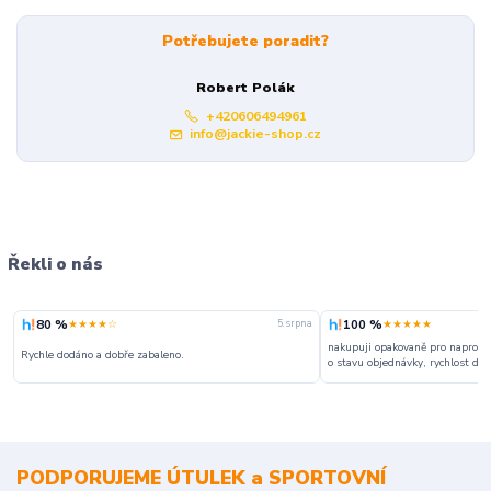
Potřebujete poradit?
Robert Polák
+420606494961
info@jackie-shop.cz
Řekli o nás
80 %
100 %
★★★★☆
★★★★★
5. srpna
nakupuji opakovaně pro naprosto
Rychle dodáno a dobře zabaleno.
o stavu objednávky, rychlost dodá
PODPORUJEME ÚTULEK a SPORTOVNÍ