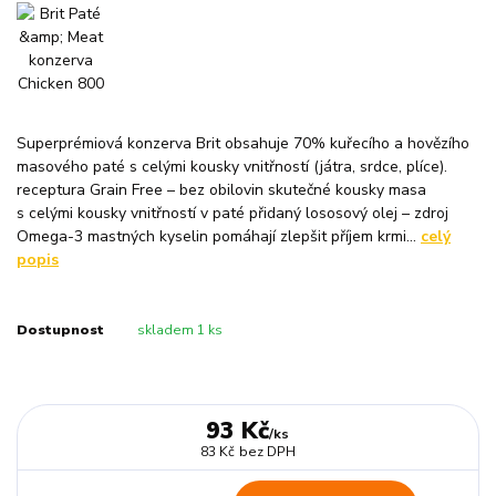
Superprémiová konzerva Brit obsahuje 70% kuřecího a hovězího
masového paté s celými kousky vnitřností (játra, srdce, plíce).
receptura Grain Free – bez obilovin skutečné kousky masa
s celými kousky vnitřností v paté přidaný lososový olej – zdroj
Omega-3 mastných kyselin pomáhají zlepšit příjem krmi...
celý
popis
Dostupnost
skladem 1 ks
93 Kč
/
ks
83 Kč
bez DPH