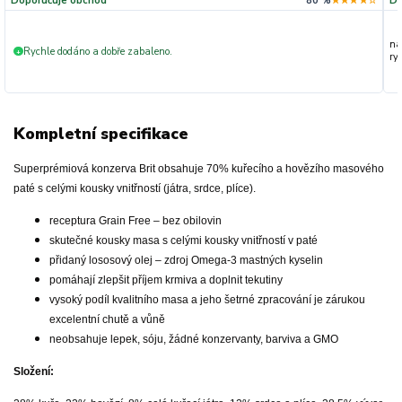
Doporučuje obchod
80 %
★★★★☆
Do
na
Rychle dodáno a dobře zabaleno.
+
ryc
Kompletní specifikace
Superprémiová konzerva Brit obsahuje 70% kuřecího a hovězího masového
paté s celými kousky vnitřností (játra, srdce, plíce).
receptura Grain Free – bez obilovin
skutečné kousky masa s celými kousky vnitřností v paté
přidaný lososový olej – zdroj Omega-3 mastných kyselin
pomáhají zlepšit příjem krmiva a doplnit tekutiny
vysoký podíl kvalitního masa a jeho šetrné zpracování je zárukou
excelentní chutě a vůně
neobsahuje lepek, sóju, žádné konzervanty, barviva a GMO
Složení: