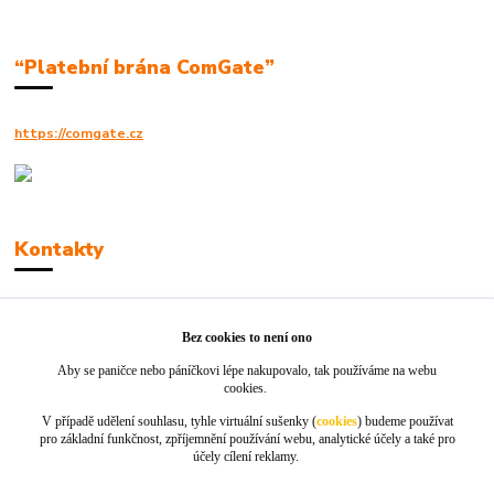
“Platební brána ComGate”
https://comgate.cz
Kontakty
Robert Polák
+420606494961
Bez cookies to není ono
Aby se paničce nebo páníčkovi lépe nakupovalo, tak používáme na webu
info@jackie-shop.cz
cookies.
V případě udělení souhlasu, tyhle virtuální sušenky (
cookies
) budeme používat
pro základní funkčnost, zpříjemnění používání webu, analytické účely a také pro
účely cílení reklamy.