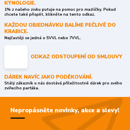
KYNOLOGIE.
1% z našeho zisku putuje na pomoc pro mazlíčky. Pokud
chcete také přispět, klikněte na tento odkaz.
KAŽDOU OBJEDNÁVKU BALÍME PEČLIVĚ DO
KRABICE.
Nejčastěji se jedná o 5VVL nebo 7VVL.
ODKAZ ODSTOUPENÍ OD SMLOUVY
DÁREK NAVÍC JAKO PODĚKOVÁNÍ.
Stálý zákazník u nás dostává příležitostně dárek pro svého
zvířecího parťáka.
Nepropásněte novinky, akce a slevy!