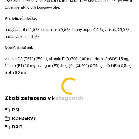
28% kuře, 22% hovězí, 8% celá kuřecí játra, 12% srdce a plíce, 28,5% vývar,
1% minerály, 0,5% lososový olej.
Analytické složky:
hrubý protein 11,0 %, obsah tuku 9,0 %, hrubý popel 6,5 %, vlhkost 75,0 %,
hrubá vláknina 0,4%.
Nutriční složení:
vitamin D3 (E671) 250 IU, vitamin E (3a700) 100 mg, zinek (3b606) 15mg,
železo (E1) 10 mg, mangan (E5) 3mg, jód (3b201) 0.75mg, měď (E4) 0,5mg,
biotin 0,2 mg.
Zboží zařazeno v kategoriích
PSI
KONZERVY
BRIT