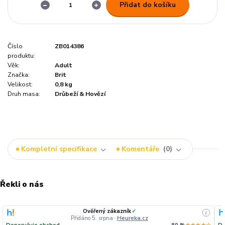
Přidat do košíku
Číslo
ZB014386
produktu:
Věk:
Adult
Značka:
Brit
Velikost:
0,8 kg
Druh masa:
Drůbeží & Hovězí
Kompletní specifikace
Komentáře
0
Řekli o nás
Ověřený zákazník
✓
i
Přidáno 5. srpna
·
Heureka.cz