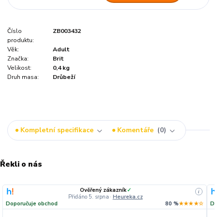
Číslo
ZB003432
produktu:
Věk:
Adult
Značka:
Brit
Velikost:
0,4 kg
Druh masa:
Drůbeží
Kompletní specifikace
Komentáře
0
Řekli o nás
Ověřený zákazník
✓
i
Přidáno 5. srpna
·
Heureka.cz
Doporučuje obchod
80 %
★★★★☆
Do