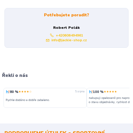
Potřebujete poradit?
Robert Polák
+420606494961
info@jackie-shop.cz
Řekli o nás
80 %
100 %
★★★★☆
★★★★★
5. srpna
nakupuji opakovaně pro naprosto
Rychle dodáno a dobře zabaleno.
o stavu objednávky, rychlost dodá