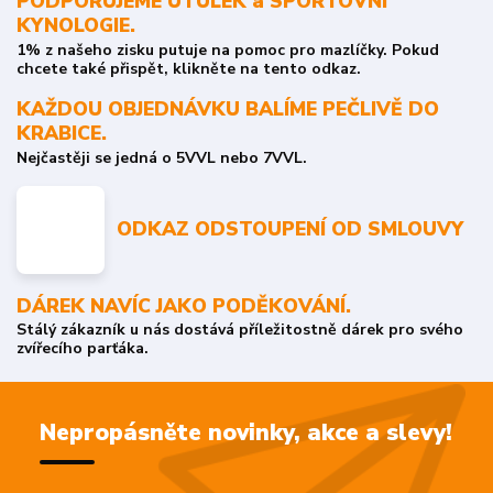
PODPORUJEME ÚTULEK a SPORTOVNÍ
KYNOLOGIE.
1% z našeho zisku putuje na pomoc pro mazlíčky. Pokud
chcete také přispět, klikněte na tento odkaz.
KAŽDOU OBJEDNÁVKU BALÍME PEČLIVĚ DO
KRABICE.
Nejčastěji se jedná o 5VVL nebo 7VVL.
ODKAZ ODSTOUPENÍ OD SMLOUVY
DÁREK NAVÍC JAKO PODĚKOVÁNÍ.
Stálý zákazník u nás dostává příležitostně dárek pro svého
zvířecího parťáka.
Nepropásněte novinky, akce a slevy!