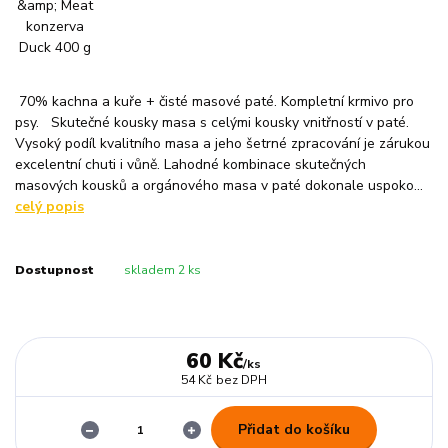
70% kachna a kuře + čisté masové paté. Kompletní krmivo pro
psy. Skutečné kousky masa s celými kousky vnitřností v paté.
Vysoký podíl kvalitního masa a jeho šetrné zpracování je zárukou
excelentní chuti i vůně. Lahodné kombinace skutečných
masových kousků a orgánového masa v paté dokonale uspoko...
celý popis
Dostupnost
skladem 2 ks
60 Kč
/
ks
54 Kč
bez DPH
Přidat do košíku