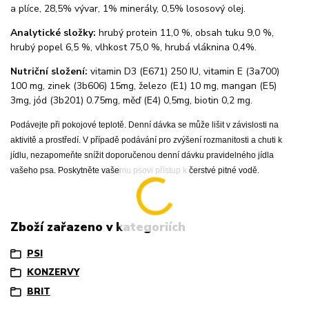
a plíce, 28,5% vývar, 1% minerály, 0,5% lososový olej.
Analytické složky:
hrubý protein 11,0 %, obsah tuku 9,0 %,
hrubý popel 6,5 %, vlhkost 75,0 %, hrubá vláknina 0,4%.
Nutriční složení:
vitamin D3 (E671) 250 IU, vitamin E (3a700)
100 mg, zinek (3b606) 15mg, železo (E1) 10 mg, mangan (E5)
3mg, jód (3b201) 0.75mg, měď (E4) 0,5mg, biotin 0,2 mg.
Podávejte při pokojové teplotě. Denní dávka se může lišit v závislosti na
aktivitě a prostředí. V případě podávání pro zvýšení rozmanitosti a chuti k
jídlu, nezapomeňte snížit doporučenou denní dávku pravidelného jídla
vašeho psa. Poskytněte vašemu psovi přístup k čerstvé pitné vodě.
Zboží zařazeno v kategoriích
PSI
KONZERVY
BRIT