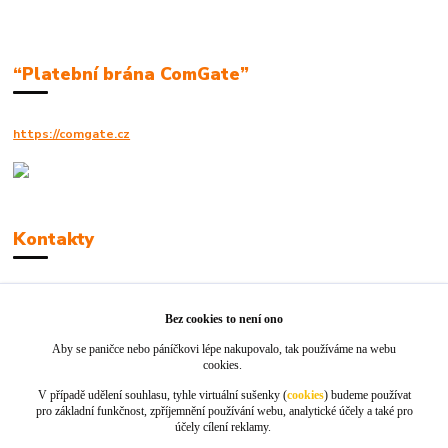
“Platební brána ComGate”
https://comgate.cz
Kontakty
Robert Polák
+420606494961
Bez cookies to není ono
Aby se paničce nebo páníčkovi lépe nakupovalo, tak používáme na webu
info@jackie-shop.cz
cookies.
V případě udělení souhlasu, tyhle virtuální sušenky (
cookies
) budeme používat
pro základní funkčnost, zpříjemnění používání webu, analytické účely a také pro
účely cílení reklamy.