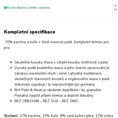
na
Rychle dodáno a dobře zabaleno.
+
ryc
Kompletní specifikace
70% kachna a kuře + čisté masové paté. Kompletní krmivo pro
psy.
Skutečné kousky masa s celými kousky vnitřností v paté.
Vysoký podíl kvalitního masa a jeho šetrné zpracování je
zárukou excelentní chuti i vůně. Lahodné kombinace
skutečných masových kousků a orgánového masa v paté
dokonale uspokojí i ty nejnáročnější psí gurmány.
Brit Paté & Meat je ideálním doplňkem i ke granulím.
Pomáhá zlepšit příjem krmiva a doplnit tekutiny
BEZ OBILOVIN – BEZ SOJI – BEZ GMO
Složení:
27% kachna, 23% kuře, 8% celá kuřecí játra, 12% srdce