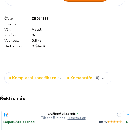
Číslo
ZB014388
produktu:
Věk:
Adult
Značka:
Brit
Velikost:
0,8 kg
Druh masa:
Drůbeží
Kompletní specifikace
Komentáře
0
Řekli o nás
Ověřený zákazník
✓
i
Přidáno 5. srpna
·
Heureka.cz
Doporučuje obchod
80 %
★★★★☆
Do