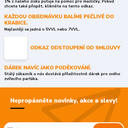
1% z našeho zisku putuje na pomoc pro mazlíčky. Pokud
chcete také přispět, klikněte na tento odkaz.
KAŽDOU OBJEDNÁVKU BALÍME PEČLIVĚ DO
KRABICE.
Nejčastěji se jedná o 5VVL nebo 7VVL.
ODKAZ ODSTOUPENÍ OD SMLOUVY
DÁREK NAVÍC JAKO PODĚKOVÁNÍ.
Stálý zákazník u nás dostává příležitostně dárek pro svého
zvířecího parťáka.
Nepropásněte novinky, akce a slevy!