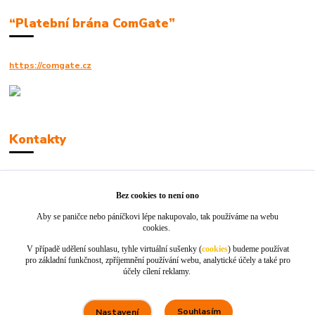
“Platební brána ComGate”
https://comgate.cz
Kontakty
Robert Polák
+420606494961
Bez cookies to není ono
Aby se paničce nebo páníčkovi lépe nakupovalo, tak používáme na webu
info@jackie-shop.cz
cookies.
V případě udělení souhlasu, tyhle virtuální sušenky (
cookies
) budeme používat
pro základní funkčnost, zpříjemnění používání webu, analytické účely a také pro
účely cílení reklamy.
Souhlasím
Nastavení