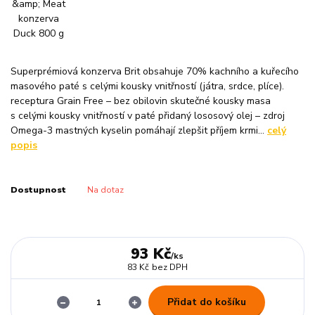
Superprémiová konzerva Brit obsahuje 70% kachního a kuřecího
masového paté s celými kousky vnitřností (játra, srdce, plíce).
receptura Grain Free – bez obilovin skutečné kousky masa
s celými kousky vnitřností v paté přidaný lososový olej – zdroj
Omega-3 mastných kyselin pomáhají zlepšit příjem krmi...
celý
popis
Dostupnost
Na dotaz
93 Kč
/
ks
83 Kč
bez DPH
Přidat do košíku