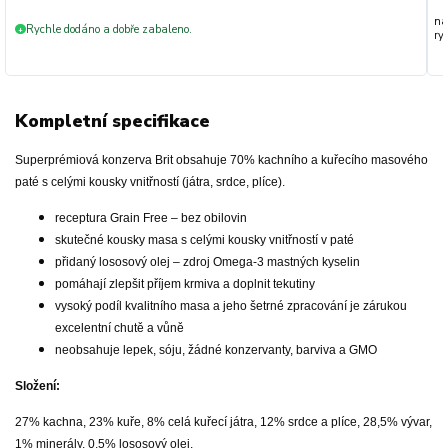
na
Rychle dodáno a dobře zabaleno.
+
ryc
Kompletní specifikace
Superprémiová konzerva Brit obsahuje 70% kachního a kuřecího masového
paté s celými kousky vnitřností (játra, srdce, plíce).
receptura Grain Free – bez obilovin
skutečné kousky masa s celými kousky vnitřností v paté
přidaný lososový olej – zdroj Omega-3 mastných kyselin
pomáhají zlepšit příjem krmiva a doplnit tekutiny
vysoký podíl kvalitního masa a jeho šetrné zpracování je zárukou
excelentní chutě a vůně
neobsahuje lepek, sóju, žádné konzervanty, barviva a GMO
Složení:
27% kachna, 23% kuře, 8% celá kuřecí játra, 12% srdce a plíce, 28,5% vývar,
1% minerály, 0,5% lososový olej.