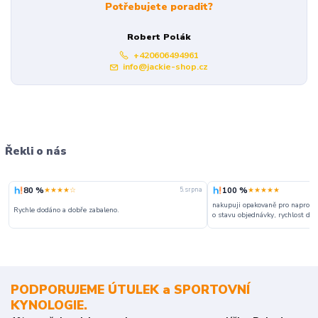
Potřebujete poradit?
Robert Polák
+420606494961
info@jackie-shop.cz
Řekli o nás
80 %
100 %
★★★★☆
★★★★★
5. srpna
nakupuji opakovaně pro naprosto
Rychle dodáno a dobře zabaleno.
o stavu objednávky, rychlost dodá
PODPORUJEME ÚTULEK a SPORTOVNÍ
KYNOLOGIE.