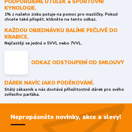
PODPORUJEME ÚTULEK a SPORTOVNÍ
KYNOLOGIE.
1% z našeho zisku putuje na pomoc pro mazlíčky. Pokud
chcete také přispět, klikněte na tento odkaz.
KAŽDOU OBJEDNÁVKU BALÍME PEČLIVĚ DO
KRABICE.
Nejčastěji se jedná o 5VVL nebo 7VVL.
ODKAZ ODSTOUPENÍ OD SMLOUVY
DÁREK NAVÍC JAKO PODĚKOVÁNÍ.
Stálý zákazník u nás dostává příležitostně dárek pro svého
zvířecího parťáka.
Nepropásněte novinky, akce a slevy!