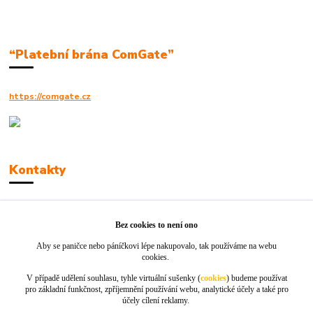
“Platební brána ComGate”
https://comgate.cz
Kontakty
Robert Polák
+420606494961
Bez cookies to není ono
Aby se paničce nebo páníčkovi lépe nakupovalo, tak používáme na webu
info@jackie-shop.cz
cookies.
V případě udělení souhlasu, tyhle virtuální sušenky (
cookies
) budeme používat
pro základní funkčnost, zpříjemnění používání webu, analytické účely a také pro
účely cílení reklamy.