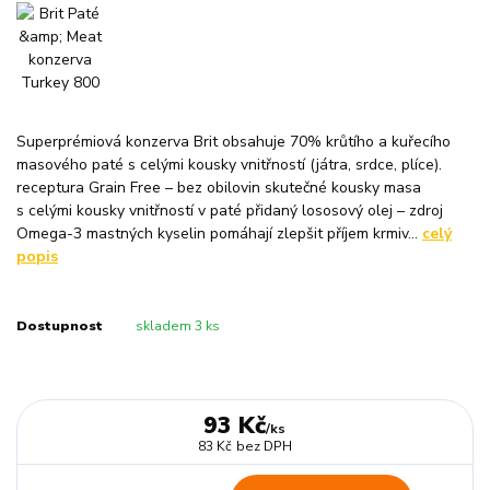
Superprémiová konzerva Brit obsahuje 70% krůtího a kuřecího
masového paté s celými kousky vnitřností (játra, srdce, plíce).
receptura Grain Free – bez obilovin skutečné kousky masa
s celými kousky vnitřností v paté přidaný lososový olej – zdroj
Omega-3 mastných kyselin pomáhají zlepšit příjem krmiv...
celý
popis
Dostupnost
skladem 3 ks
93 Kč
/
ks
83 Kč
bez DPH