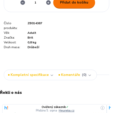
Přidat do košíku
Číslo
ZB014387
produktu:
Věk:
Adult
Značka:
Brit
Velikost:
0,8 kg
Druh masa:
Drůbeží
Kompletní specifikace
Komentáře
0
Řekli o nás
Ověřený zákazník
✓
i
Přidáno 5. srpna
·
Heureka.cz