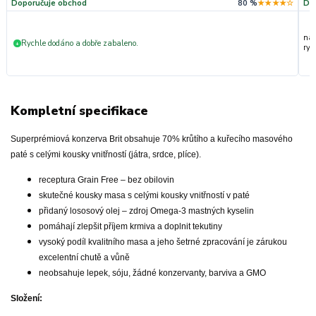
Doporučuje obchod
80 %
★★★★☆
Do
nak
Rychle dodáno a dobře zabaleno.
+
ryc
Kompletní specifikace
Superprémiová konzerva Brit obsahuje 70% krůtího a kuřecího masového
paté s celými kousky vnitřností (játra, srdce, plíce).
receptura Grain Free – bez obilovin
skutečné kousky masa s celými kousky vnitřností v paté
přidaný lososový olej – zdroj Omega-3 mastných kyselin
pomáhají zlepšit příjem krmiva a doplnit tekutiny
vysoký podíl kvalitního masa a jeho šetrné zpracování je zárukou
excelentní chutě a vůně
neobsahuje lepek, sóju, žádné konzervanty, barviva a GMO
Složení: