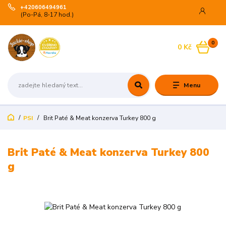
+420606494961
(Po-Pá, 8-17 hod.)
0
0 Kč
Menu
PSI
Brit Paté & Meat konzerva Turkey 800 g
Brit Paté & Meat konzerva Turkey 800
g