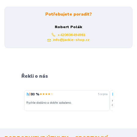
Potřebujete poradit?
Robert Polák
+420606494961
info@jackie-shop.cz
Řekli o nás
80 %
100 %
★★★★☆
★★★
5. srpna
nakupuji opakovan
Rychle dodáno a dobře zabaleno.
o stavu objednávky