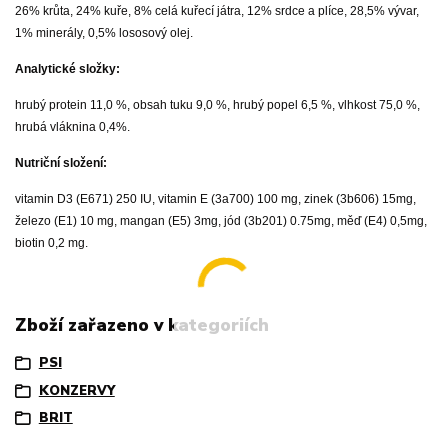
26% krůta, 24% kuře, 8% celá kuřecí játra, 12% srdce a plíce, 28,5% vývar,
1% minerály, 0,5% lososový olej.
Analytické složky:
hrubý protein 11,0 %, obsah tuku 9,0 %, hrubý popel 6,5 %, vlhkost 75,0 %,
hrubá vláknina 0,4%.
Nutriční složení:
vitamin D3 (E671) 250 IU, vitamin E (3a700) 100 mg, zinek (3b606) 15mg,
železo (E1) 10 mg, mangan (E5) 3mg, jód (3b201) 0.75mg, měď (E4) 0,5mg,
biotin 0,2 mg.
Zboží zařazeno v kategoriích
PSI
KONZERVY
BRIT