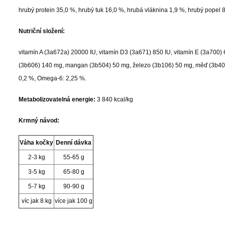
hrubý protein 35,0 %, hrubý tuk 16,0 %, hrubá vláknina 1,9 %, hrubý popel 8,
Nutriční složení:
vitamín A (3a672a) 20000 IU, vitamín D3 (3a671) 850 IU, vitamín E (3a700) 
(3b606) 140 mg, mangan (3b504) 50 mg, železo (3b106) 50 mg, měď (3b406
0,2 %, Omega-6: 2,25 %.
Metabolizovatelná energie:
3 840 kcal/kg
Krmný návod:
Váha kočky
Denní dávka
2-3 kg
55-65 g
3-5 kg
65-80 g
5-7 kg
90-90 g
víc jak 8 kg
více jak 100 g