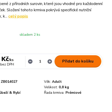
bené z přírodních surovin, které jsou vhodné pro každodenní
ek. Složení tohoto krmiva pokrývá specifické nutriční
 k...
celý popis
skladem 2 ks
 Kč
/
ks
Přidat do košíku
bez DPH
ZB014027
Věk:
Adult
Velikost:
0,8 kg
ůbeží & Rybí
Řada krmiva:
Prémiové