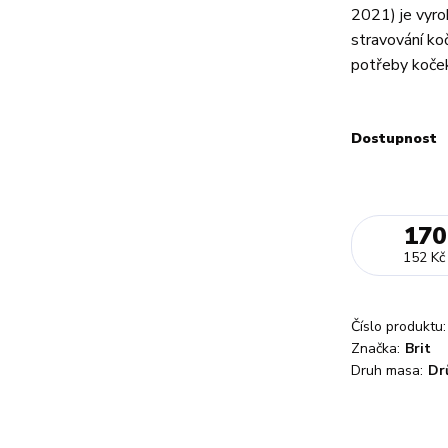
2021) je vyro
stravování koč
potřeby koček,
Dostupnost
170
152 Kč
Číslo produktu:
Značka:
Brit
Druh masa:
Dr