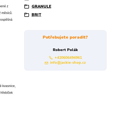
GRANULE
bené z
2 měsíců.
BRIT
prospěšná
Potřebujete poradit?
Robert Polák
+420606494961
info@jackie-shop.cz
é kvasnice,
 hřebíček