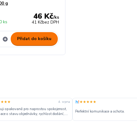
00 g
46 Kč
/
ks
0 ks
41 Kč
bez DPH
Přidat do košíku
★★★★
★★★★★
4. srpna
ji opakovaně pro naprostou spokojenost,
Perfektní komunikace a ochota.
ace o stavu objednávky, rychlost dodání,....