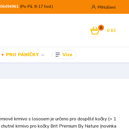
06494961
(Po-Pá, 8-17 hod.)
Přihlášení
0
0 Kč
Více
PRO PÁNÍČKY
miové krmivo s lososem je určeno pro dospělé kočky (> 1
a chutné krmivo pro kočky Brit Premium By Nature (novinka