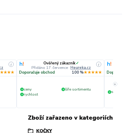
Ověřený zákazník
✓
O
i
i
cz
Přidáno 17. července
·
Heureka.cz
Přidáno
★★★★
Doporučuje obchod
100 %
★★★★★
Doporučuje o
»
ceny
šíře sortimentu
+
+
slušná rychl
+
rychlost
+
Zboží zařazeno v kategoriích
KOČKY