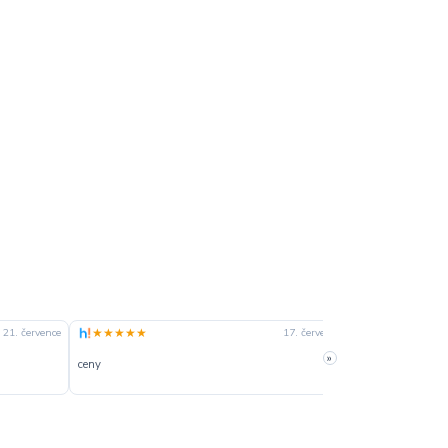
★★★★★
★★★★☆
21. července
17. července
»
ceny
slušná rychlost 