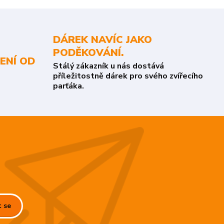
DÁREK NAVÍC JAKO
PODĚKOVÁNÍ.
ENÍ OD
Stálý zákazník u nás dostává
příležitostně dárek pro svého zvířecího
parťáka.
t se