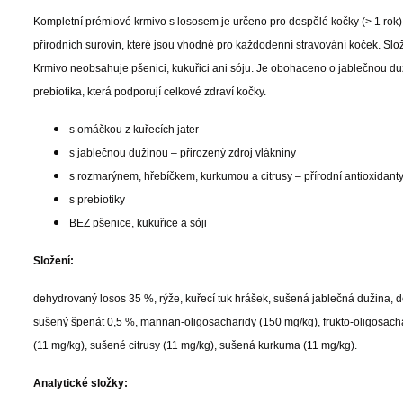
Kompletní prémiové krmivo s lososem je určeno pro dospělé kočky (> 1 rok)
přírodních surovin, které jsou vhodné pro každodenní stravování koček. Slože
Krmivo neobsahuje pšenici, kukuřici ani sóju. Je obohaceno o jablečnou duž
prebiotika, která podporují celkové zdraví kočky.
s omáčkou z kuřecích jater
s jablečnou dužinou – přirozený zdroj vlákniny
s rozmarýnem, hřebíčkem, kurkumou a citrusy – přírodní antioxidant
s prebiotiky
BEZ pšenice, kukuřice a sóji
Složení:
dehydrovaný losos 35 %, rýže, kuřecí tuk hrášek, sušená jablečná dužina, d
sušený špenát 0,5 %, mannan-oligosacharidy (150 mg/kg), frukto-oligosacha
(11 mg/kg), sušené citrusy (11 mg/kg), sušená kurkuma (11 mg/kg).
Analytické složky: