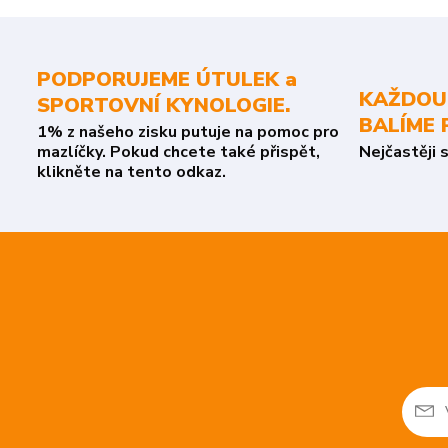
PODPORUJEME ÚTULEK a
KAŽDOU
SPORTOVNÍ KYNOLOGIE.
BALÍME 
1% z našeho zisku putuje na pomoc pro
mazlíčky. Pokud chcete také přispět,
Nejčastěji 
klikněte na tento odkaz.