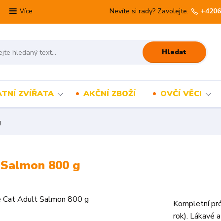
Nevíte si rady? Zavolejte.
+4206
Více
Hledat
TNÍ ZVÍŘATA
AKČNÍ ZBOŽÍ
OVČÍ VĚCI
g
 Salmon 800 g
Kompletní pré
rok). Lákavé 