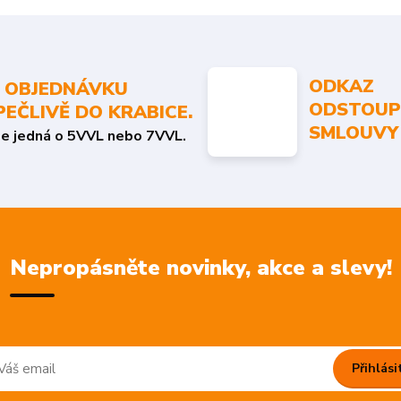
ODKAZ
 OBJEDNÁVKU
ODSTOUP
PEČLIVĚ DO KRABICE.
SMLOUVY
se jedná o 5VVL nebo 7VVL.
Nepropásněte novinky, akce a slevy!
Přihlási