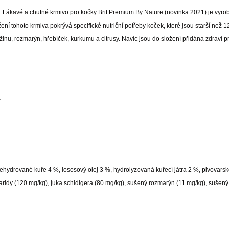
. Lákavé a chutné krmivo pro kočky Brit Premium By Nature (novinka 2021) je vyro
ní tohoto krmiva pokrývá specifické nutriční potřeby koček, které jsou starší než 1
inu, rozmarýn, hřebíček, kurkumu a citrusy. Navíc jsou do složení přidána zdraví 
y
ehydrované kuře 4 %, lososový olej 3 %, hydrolyzovaná kuřecí játra 2 %, pivovarsk
ridy (120 mg/kg), juka schidigera (80 mg/kg), sušený rozmarýn (11 mg/kg), sušený