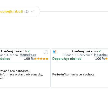
uvisející zboží
2
Ověřený zákazník
✓
Ověřený zákazník
✓
i
dáno 4. srpna
·
Heureka.cz
Přidáno 21. července
·
Heureka.
obchod
100 %
★★★★★
Doporučuje obchod
100 %
★
kovaně pro naprostou
 informace o stavu objednávky,
Perfektní komunikace a ochota.
í,....