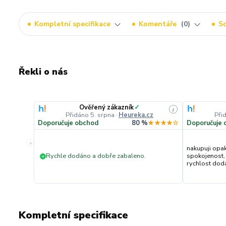
Kompletní specifikace
Komentáře
0
So
Řekli o nás
Ověřený zákazník
✓
i
Přidáno 5. srpna
·
Heureka.cz
Při
Doporučuje obchod
80 %
★★★★☆
Doporučuje 
«
nakupuji opa
Rychle dodáno a dobře zabaleno.
spokojenost,
+
rychlost dodán
Kompletní specifikace