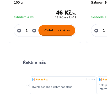
100 g
Salmon 1
46 Kč
/
ks
skladem 4 ks
skladem 1
41 Kč
bez DPH
Přidat do košíku
Řekli o nás
★★★★☆
★
5. srpna
nakupu
«
Rychle dodáno a dobře zabaleno.
inform