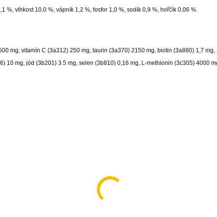
1 %, vlhkost 10,0 %, vápník 1,2 %, fosfor 1,0 %, sodík 0,9 %, hořčík 0,06 %.
600 mg, vitamín C (3a312) 250 mg, taurin (3a370) 2150 mg, biotin (3a880) 1,7 mg,
) 10 mg, jód (3b201) 3.5 mg, selen (3b810) 0,16 mg, L-methionin (3c305) 4000 