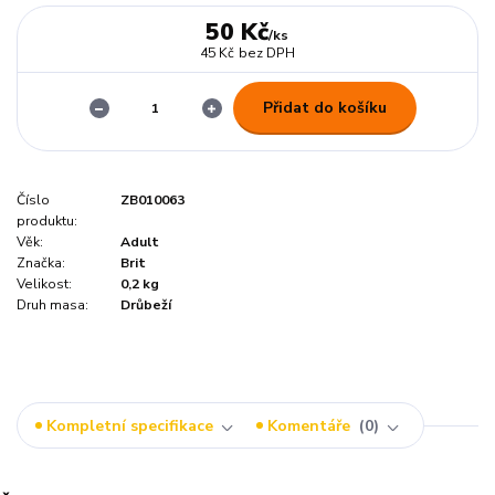
50 Kč
/
ks
45 Kč
bez DPH
Přidat do košíku
Číslo
ZB010063
produktu:
Věk:
Adult
Značka:
Brit
Velikost:
0,2 kg
Druh masa:
Drůbeží
Kompletní specifikace
Komentáře
0