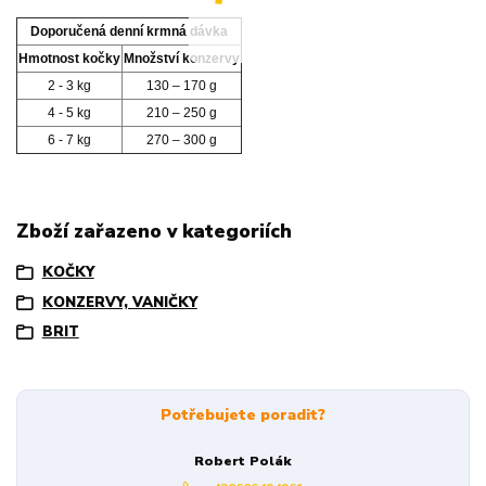
Doporučená denní krmná dávka
Hmotnost kočky
Množství konzervy
2 - 3 kg
130 – 170 g
4 - 5 kg
210 – 250 g
6 - 7 kg
270 – 300 g
Zboží zařazeno v kategoriích
KOČKY
KONZERVY, VANIČKY
BRIT
Potřebujete poradit?
Robert Polák