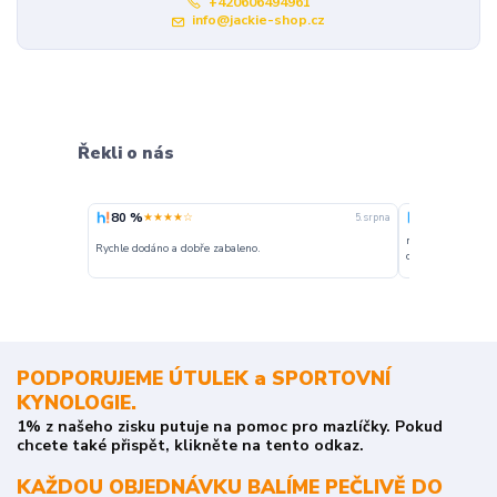
+420606494961
info@jackie-shop.cz
Řekli o nás
80 %
100 %
★★★★☆
★★★
5. srpna
nakupuji opakovan
Rychle dodáno a dobře zabaleno.
o stavu objednávky
PODPORUJEME ÚTULEK a SPORTOVNÍ
KYNOLOGIE.
1% z našeho zisku putuje na pomoc pro mazlíčky. Pokud
chcete také přispět, klikněte na tento odkaz.
KAŽDOU OBJEDNÁVKU BALÍME PEČLIVĚ DO