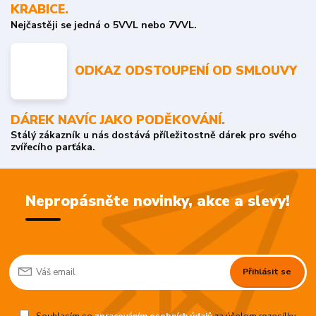
KRABICE.
Nejčastěji se jedná o 5VVL nebo 7VVL.
ODKAZ ODSTOUPENÍ OD SMLOUVY
DÁREK NAVÍC JAKO PODĚKOVÁNÍ.
Stálý zákazník u nás dostává příležitostně dárek pro svého
zvířecího parťáka.
Nepropásněte novinky, akce a slevy!
Přihlásit se