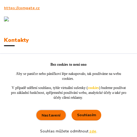
https://comgate.cz
Kontakty
Robert Polák
+420606494961
Bez cookies to není ono
Aby se paničce nebo páníčkovi lépe nakupovalo, tak používáme na webu
info@jackie-shop.cz
cookies.
V případě udělení souhlasu, tyhle virtuální sušenky (
cookies
) budeme používat
pro základní funkčnost, zpříjemnění používání webu, analytické účely a také pro
účely cílení reklamy.
Souhlasím
Nastavení
Vytvořeno na
Eshop-rychle.cz
Souhlas můžete odmítnout
zde
.
80 %
★★★★☆
100 %
★★★★★
5. srpna
Rychle dodáno a dobře zabaleno.
nakupuji opakovaně pro naprostou spoko