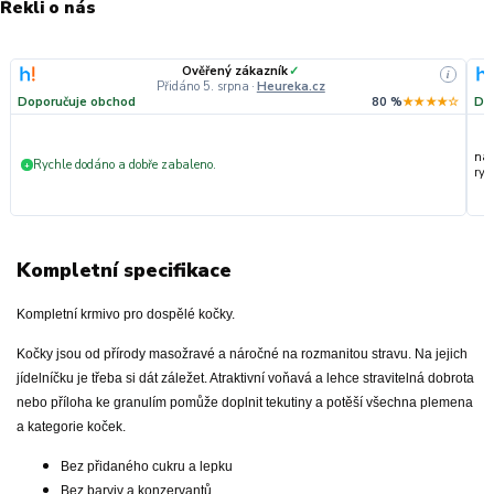
Řekli o nás
Ověřený zákazník
✓
i
Přidáno 5. srpna
·
Heureka.cz
Doporučuje obchod
80 %
★★★★☆
Do
nak
Rychle dodáno a dobře zabaleno.
+
ryc
Kompletní specifikace
Kompletní krmivo pro dospělé kočky.
Kočky jsou od přírody masožravé a náročné na rozmanitou stravu. Na jejich
jídelníčku je třeba si dát záležet. Atraktivní voňavá a lehce stravitelná dobrota
nebo příloha ke granulím pomůže doplnit tekutiny a potěší všechna plemena
a kategorie koček.
Bez přidaného cukru a lepku
Bez barviv a konzervantů