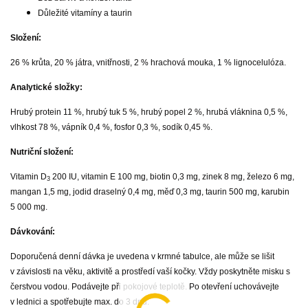
Důležité vitamíny a taurin
Složení:
26 % krůta, 20 % játra, vnitřnosti, 2 % hrachová mouka, 1 % lignocelulóza.
Analytické složky:
Hrubý protein 11 %, hrubý tuk 5 %, hrubý popel 2 %, hrubá vláknina 0,5 %,
vlhkost 78 %, vápník 0,4 %, fosfor 0,3 %, sodík 0,45 %.
Nutriční složení:
Vitamin D
200 IU, vitamin E 100 mg, biotin 0,3 mg, zinek 8 mg, železo 6 mg,
3
mangan 1,5 mg, jodid draselný 0,4 mg, měď 0,3 mg, taurin 500 mg, karubin
5 000 mg.
Dávkování:
Doporučená denní dávka je uvedena v krmné tabulce, ale může se lišit
v závislosti na věku, aktivitě a prostředí vaší kočky. Vždy poskytněte misku s
čerstvou vodou. Podávejte při pokojové teplotě. Po otevření uchovávejte
v lednici a spotřebujte max. do 3 dnů.