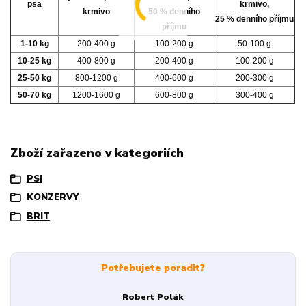
psa
krmivo,
krmivo
50 % denního
25 % denního příjmu
příjmu
1-10 kg
200-400 g
100-200 g
50-100 g
10-25 kg
400-800 g
200-400 g
100-200 g
25-50 kg
800-1200 g
400-600 g
200-300 g
50-70 kg
1200-1600 g
600-800 g
300-400 g
Zboží zařazeno v kategoriích
PSI
KONZERVY
BRIT
Potřebujete poradit?
Robert Polák