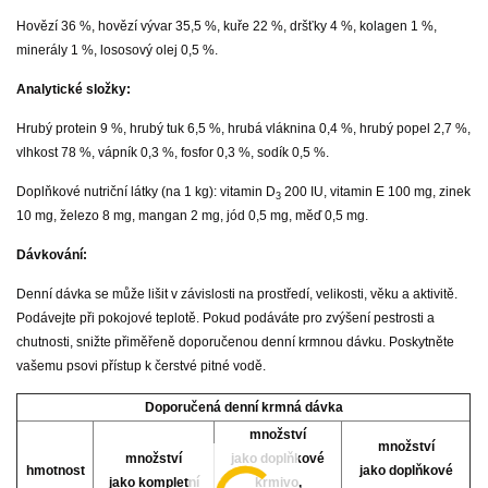
Hovězí 36 %, hovězí vývar 35,5 %, kuře 22 %, dršťky 4 %, kolagen 1 %,
minerály 1 %, lososový olej 0,5 %.
Analytické složky:
Hrubý protein 9 %, hrubý tuk 6,5 %, hrubá vláknina 0,4 %, hrubý popel 2,7 %,
vlhkost 78 %, vápník 0,3 %, fosfor 0,3 %, sodík 0,5 %.
Doplňkové nutriční látky (na 1 kg): vitamin D
200 IU, vitamin E 100 mg, zinek
3
10 mg, železo 8 mg, mangan 2 mg, jód 0,5 mg, měď 0,5 mg.
Dávkování:
Denní dávka se může lišit v závislosti na prostředí, velikosti, věku a aktivitě.
Podávejte při pokojové teplotě. Pokud podáváte pro zvýšení pestrosti a
chutnosti, snižte přiměřeně doporučenou denní krmnou dávku. Poskytněte
vašemu psovi přístup k čerstvé pitné vodě.
Doporučená denní krmná dávka
množství
množství
množství
jako doplňkové
hmotnost
jako doplňkové
jako kompletní
krmivo,