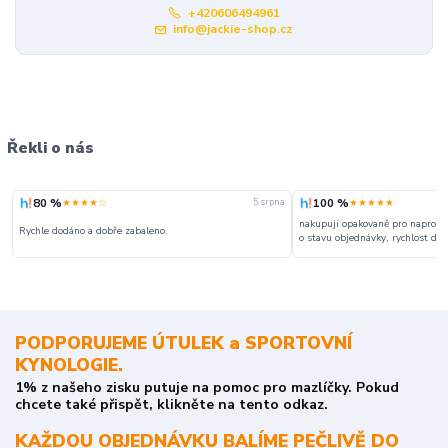
+420606494961
info@jackie-shop.cz
Řekli o nás
80 %
100 %
★★★★☆
★★★★★
5. srpna
nakupuji opakovaně pro naprosto
Rychle dodáno a dobře zabaleno.
o stavu objednávky, rychlost dodá
PODPORUJEME ÚTULEK a SPORTOVNÍ
KYNOLOGIE.
1% z našeho zisku putuje na pomoc pro mazlíčky. Pokud
chcete také přispět, klikněte na tento odkaz.
KAŽDOU OBJEDNÁVKU BALÍME PEČLIVĚ DO