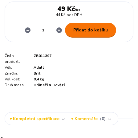
49 Kč
/
ks
44 Kč
bez DPH
Přidat do košíku
Číslo
ZB011397
produktu:
Věk:
Adult
Značka:
Brit
Velikost:
0,4 kg
Druh masa:
Drůbeží & Hovězí
Kompletní specifikace
Komentáře
0