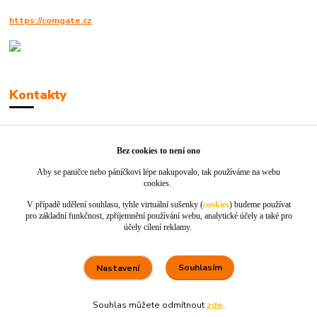
https://comgate.cz
Kontakty
Robert Polák
+420606494961
Bez cookies to není ono
Aby se paničce nebo páníčkovi lépe nakupovalo, tak používáme na webu
info@jackie-shop.cz
cookies.
V případě udělení souhlasu, tyhle virtuální sušenky (
cookies
) budeme používat
pro základní funkčnost, zpříjemnění používání webu, analytické účely a také pro
účely cílení reklamy.
Souhlasím
Nastavení
Vytvořeno na
Eshop-rychle.cz
Souhlas můžete odmítnout
zde
.
80 %
★★★★☆
100 %
★★★★★
5. srpna
Rychle dodáno a dobře zabaleno.
nakupuji opakovaně pro naprostou spoko