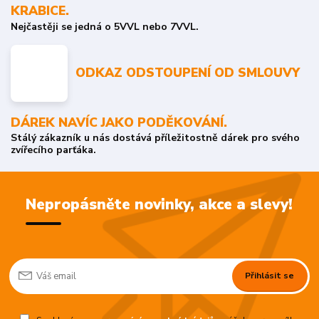
KRABICE.
Nejčastěji se jedná o 5VVL nebo 7VVL.
ODKAZ ODSTOUPENÍ OD SMLOUVY
DÁREK NAVÍC JAKO PODĚKOVÁNÍ.
Stálý zákazník u nás dostává příležitostně dárek pro svého
zvířecího parťáka.
Nepropásněte novinky, akce a slevy!
Přihlásit se