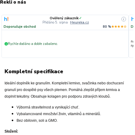
Řekli o nás
Ověřený zákazník
✓
i
Přidáno 5. srpna
·
Heureka.cz
Doporučuje obchod
80 %
★★★★☆
Do
na
Rychle dodáno a dobře zabaleno.
+
ryc
Kompletní specifikace
Ideální doplněk ke granulím. Kompletní krmivo, svačinka nebo dochucení
granulí pro dospělé psy všech plemen. Pomáhá zlepšit příjem krmiva a
doplnit tekutiny. Obsahuje kolagen pro podporu zdravých kloubů.
Výborná stravitelnost a vynikající chuť.
Vybalancované množství živin, vitamínů a minerálů.
Bez obilovin, soli a GMO.
Složení: