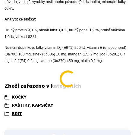
původu, vedlejší výrobky rostlinného původu (0,4 % inulin), minerální látky,
cukry.
Analytické složky:
Hrubý protein 9,0 %, obsah tuku 3,0 %, hrubý popel 1,9 %, hrubá vláknina
1,0 %, vlhkost 82 %.
Nutriční doplňkové látky:
vitamin D
(E671) 250 IU, vitamin E (α-tocopherol)
3
(3a700) 100 mg, zinek (3b606) 10 mg, mangan (E5) 2 mg, jod (3b201) 0,7
mg, měď (E4) 0,2 mg, taurine (3a370) 450 mg, biotin 0,1 mg.
Zboží zařazeno v kategoriích
KOČKY
PAŠTIKY, KAPSIČKY
BRIT