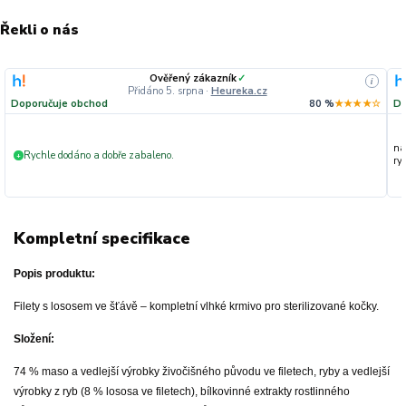
Řekli o nás
Ověřený zákazník
✓
i
Přidáno 5. srpna
·
Heureka.cz
Doporučuje obchod
80 %
★★★★☆
Do
na
Rychle dodáno a dobře zabaleno.
+
ryc
Kompletní specifikace
Popis produktu:
Filety s lososem ve šťávě – kompletní vlhké krmivo pro sterilizované kočky.
Složení:
74 % maso a vedlejší výrobky živočišného původu ve filetech, ryby a vedlejší
výrobky z ryb (8 % lososa ve filetech), bílkovinné extrakty rostlinného