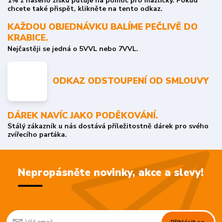
1% z našeho zisku putuje na pomoc pro mazlíčky. Pokud
chcete také přispět, klikněte na tento odkaz.
KAŽDOU OBJEDNÁVKU BALÍME PEČLIVĚ DO
KRABICE.
Nejčastěji se jedná o 5VVL nebo 7VVL.
ODKAZ ODSTOUPENÍ OD SMLOUVY
DÁREK NAVÍC JAKO PODĚKOVÁNÍ.
Stálý zákazník u nás dostává příležitostně dárek pro svého
zvířecího parťáka.
Nepropásněte novinky, akce a slevy!