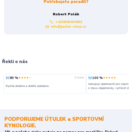
Potřebujete poradit?
Robert Polák
+420606494961
info@jackie-shop.cz
Řekli o nás
80 %
100 %
★★★★☆
★★★★★
5. srpna
nakupuji opakovaně pro naprosto
Rychle dodáno a dobře zabaleno.
o stavu objednávky, rychlost dodá
PODPORUJEME ÚTULEK a SPORTOVNÍ
KYNOLOGIE.