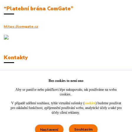
“Platební brána ComGate”
https://comgate.cz
Kontakty
Robert Polák
+420606494961
Bez cookies to není ono
Aby se paničce nebo páníčkovi lépe nakupovalo, tak používáme na webu
info@jackie-shop.cz
cookies.
V případě udělení souhlasu, tyhle virtuální sušenky (
cookies
) budeme používat
pro základní funkčnost, zpříjemnění používání webu, analytické účely a také pro
účely cílení reklamy.
Souhlasím
Nastavení