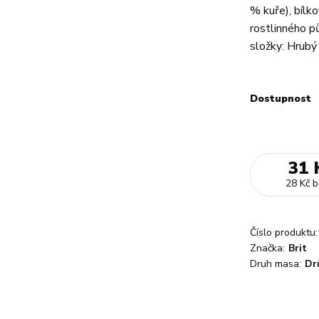
% kuře), bílk
rostlinného pů
složky: Hrubý 
Dostupnost
31 
28 Kč
b
Číslo produktu:
Značka:
Brit
Druh masa:
Dr