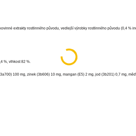
kovinné extrakty rostlinného původu, vedlejší výrobky rostlinného původu (0,4 % inu
,4 %, vlhkost 82 %.
 (3a700) 100 mg, zinek (3b606) 10 mg, mangan (E5) 2 mg, jod (3b201) 0,7 mg, měď