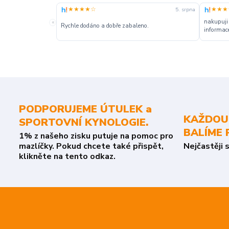
★★★★☆
★★★
5. srpna
nakupuji
«
Rychle dodáno a dobře zabaleno.
informace
PODPORUJEME ÚTULEK a
KAŽDOU
SPORTOVNÍ KYNOLOGIE.
BALÍME 
1% z našeho zisku putuje na pomoc pro
mazlíčky. Pokud chcete také přispět,
Nejčastěji 
klikněte na tento odkaz.