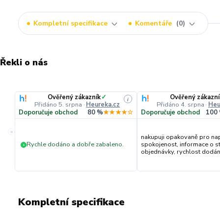
Kompletní specifikace
Komentáře
0
Řekli o nás
Ověřený zákazník
✓
Ověřený zákazní
i
Přidáno 5. srpna
·
Heureka.cz
Přidáno 4. srpna
·
Heu
Doporučuje obchod
80 %
★★★★☆
Doporučuje obchod
100
«
nakupuji opakovaně pro na
Rychle dodáno a dobře zabaleno.
spokojenost, informace o s
+
objednávky, rychlost dodání,
Kompletní specifikace