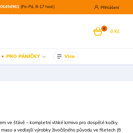
06494961
(Po-Pá, 8-17 hod.)
Přihlášení
0
0 Kč
Více
PRO PÁNÍČKY
tem ve šťávě – kompletní vlhké krmivo pro dospělé kočky.
 maso a vedlejší výrobky živočišného původu ve filetech (8