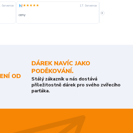
★★★★★
★★★★☆
. července
17. července
»
ceny
slušná rychlost dod
DÁREK NAVÍC JAKO
PODĚKOVÁNÍ.
ENÍ OD
Stálý zákazník u nás dostává
příležitostně dárek pro svého zvířecího
parťáka.