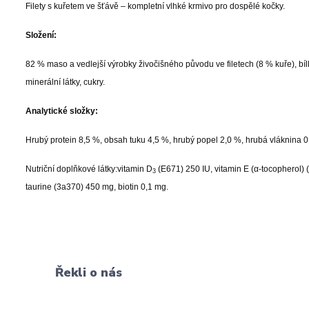
Filety s kuřetem ve šťávě – kompletní vlhké krmivo pro dospělé kočky.
Složení:
82 % maso a vedlejší výrobky živočišného původu ve filetech (8 % kuře), bíl
minerální látky, cukry.
Analytické složky:
Hrubý protein 8,5 %, obsah tuku 4,5 %, hrubý popel 2,0 %, hrubá vláknina 0
Nutriční doplňkové látky:
vitamin D
(E671) 250 IU, vitamin E (α-tocopherol)
3
taurine (3a370) 450 mg, biotin 0,1 mg.
Řekli o nás