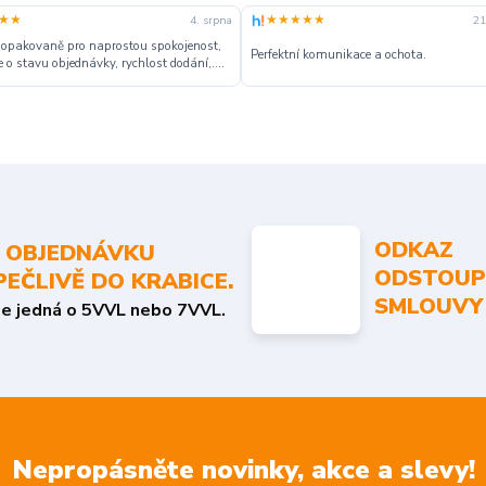
★★
★★★★★
4. srpna
21
 opakovaně pro naprostou spokojenost,
Perfektní komunikace a ochota.
 o stavu objednávky, rychlost dodání,....
ODKAZ
 OBJEDNÁVKU
ODSTOUP
PEČLIVĚ DO KRABICE.
SMLOUVY
se jedná o 5VVL nebo 7VVL.
Nepropásněte novinky, akce a slevy!