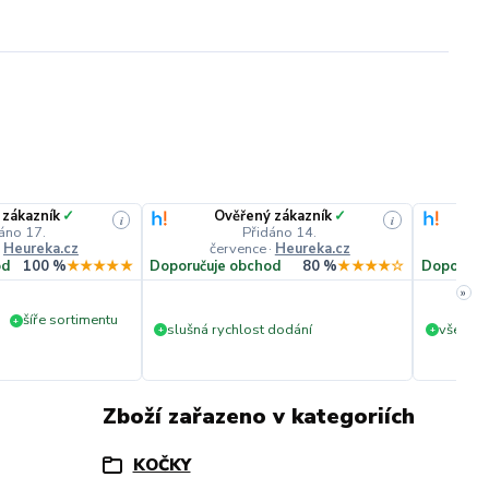
 zákazník
✓
Ověřený zákazník
✓
i
i
áno 17.
Přidáno 14.
·
Heureka.cz
července
·
Heureka.cz
č
od
100 %
★★★★★
Doporučuje obchod
80 %
★★★★☆
Doporuču
»
šíře sortimentu
+
slušná rychlost dodání
vše v p
+
+
Zboží zařazeno v kategoriích
KOČKY