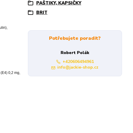
PAŠTIKY, KAPSIČKY
BRIT
lin),
Potřebujete poradit?
Robert Polák
+420606494961
info@jackie-shop.cz
 (E4) 0,2 mg,