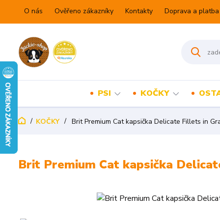
O nás
Ověřeno zákazníky
Kontakty
Doprava a platba
PSI
KOČKY
OSTA
KOČKY
Brit Premium Cat kapsička Delicate Fillets in G
Brit Premium Cat kapsička Delicate