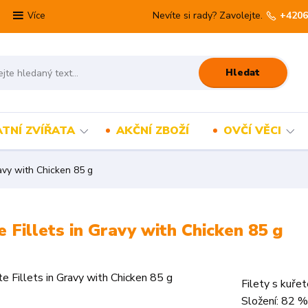
Nevíte si rady? Zavolejte.
+4206
Více
Hledat
TNÍ ZVÍŘATA
AKČNÍ ZBOŽÍ
OVČÍ VĚCI
ravy with Chicken 85 g
 Fillets in Gravy with Chicken 85 g
Filety s kuře
Složení: 82 %