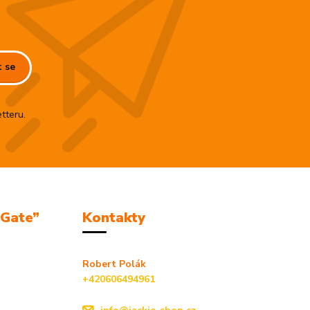
t se
tteru.
mGate”
Kontakty
Robert Polák
+420606494961