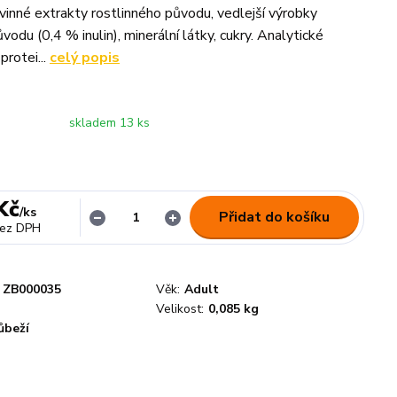
ovinné extrakty rostlinného původu, vedlejší výrobky
vodu (0,4 % inulin), minerální látky, cukry. Analytické
protei...
celý popis
skladem 13 ks
Kč
/
ks
Přidat do košíku
ez DPH
ZB000035
Věk:
Adult
Velikost:
0,085 kg
ůbeží