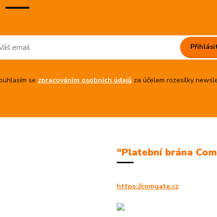
Přihlási
uhlasím se
zpracováním osobních údajů
za účelem rozesílky newsle
“Platební brána Co
https://comgate.cz