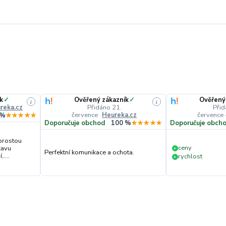
k
✓
Ověřený zákazník
✓
Ověřený
i
i
reka.cz
Přidáno 21.
Přid
července
·
Heureka.cz
července
 %
★★★★★
Doporučuje obchod
100 %
★★★★★
Doporučuje obch
prostou
ceny
tavu
+
Perfektní komunikace a ochota.
....
rychlost
+