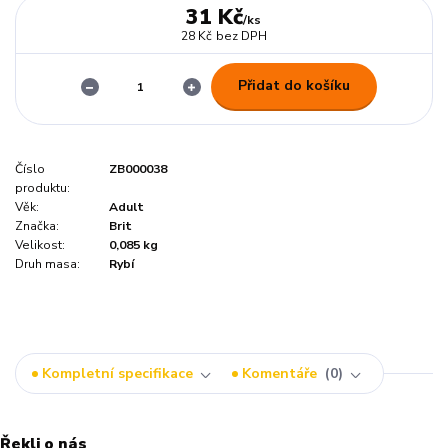
31 Kč
/
ks
28 Kč
bez DPH
Přidat do košíku
Číslo
ZB000038
produktu:
Věk:
Adult
Značka:
Brit
Velikost:
0,085 kg
Druh masa:
Rybí
Kompletní specifikace
Komentáře
0
Řekli o nás