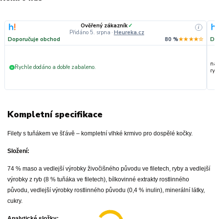
Ověřený zákazník
✓
i
Přidáno 5. srpna
·
Heureka.cz
Doporučuje obchod
80 %
★★★★☆
Do
nak
Rychle dodáno a dobře zabaleno.
+
ryc
Kompletní specifikace
Filety s tuňákem ve šťávě – kompletní vlhké krmivo pro dospělé kočky.
Složení:
74 % maso a vedlejší výrobky živočišného původu ve filetech, ryby a vedlejší
výrobky z ryb (8 % tuňáka ve filetech), bílkovinné extrakty rostlinného
původu, vedlejší výrobky rostlinného původu (0,4 % inulin), minerální látky,
cukry.
Analytické složky: