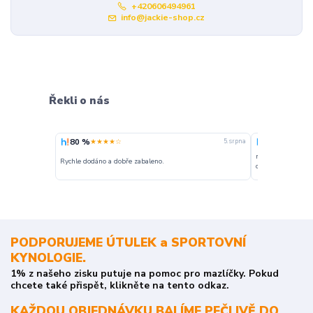
+420606494961
info@jackie-shop.cz
Řekli o nás
80 %
100 %
★★★★☆
★★★
5. srpna
nakupuji opakovan
Rychle dodáno a dobře zabaleno.
o stavu objednávky
PODPORUJEME ÚTULEK a SPORTOVNÍ
KYNOLOGIE.
1% z našeho zisku putuje na pomoc pro mazlíčky. Pokud
chcete také přispět, klikněte na tento odkaz.
KAŽDOU OBJEDNÁVKU BALÍME PEČLIVĚ DO