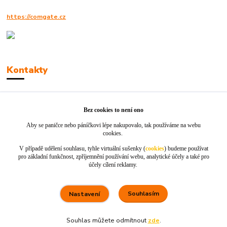
https://comgate.cz
Kontakty
Robert Polák
+420606494961
Bez cookies to není ono
Aby se paničce nebo páníčkovi lépe nakupovalo, tak používáme na webu
info@jackie-shop.cz
cookies.
V případě udělení souhlasu, tyhle virtuální sušenky (
cookies
) budeme používat
pro základní funkčnost, zpříjemnění používání webu, analytické účely a také pro
účely cílení reklamy.
Souhlasím
Nastavení
Vytvořeno na
Eshop-rychle.cz
Souhlas můžete odmítnout
zde
.
80 %
★★★★☆
100 %
★★★★★
5. srpna