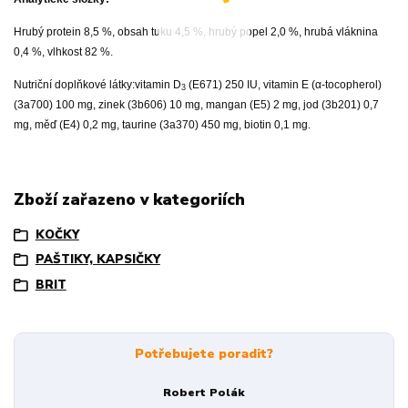
Hrubý protein 8,5 %, obsah tuku 4,5 %, hrubý popel 2,0 %, hrubá vláknina
0,4 %, vlhkost 82 %.
Nutriční doplňkové látky:
vitamin D
(E671) 250 IU, vitamin E (α-tocopherol)
3
(3a700) 100 mg, zinek (3b606) 10 mg, mangan (E5) 2 mg, jod (3b201) 0,7
mg, měď (E4) 0,2 mg, taurine (3a370) 450 mg, biotin 0,1 mg.
Zboží zařazeno v kategoriích
KOČKY
PAŠTIKY, KAPSIČKY
BRIT
Potřebujete poradit?
Robert Polák