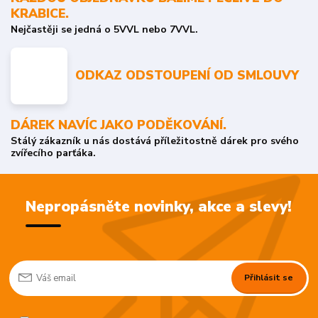
KRABICE.
Nejčastěji se jedná o 5VVL nebo 7VVL.
ODKAZ ODSTOUPENÍ OD SMLOUVY
DÁREK NAVÍC JAKO PODĚKOVÁNÍ.
Stálý zákazník u nás dostává příležitostně dárek pro svého
zvířecího parťáka.
Nepropásněte novinky, akce a slevy!
Přihlásit se