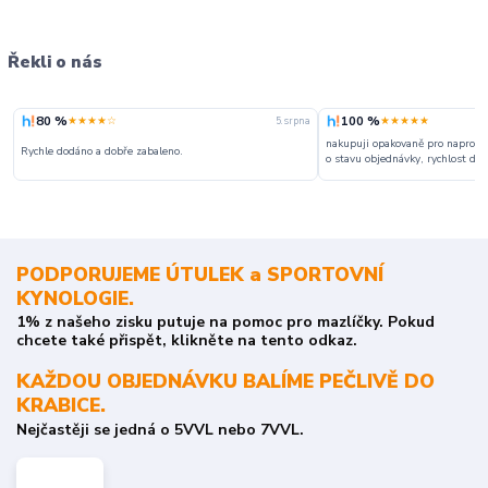
Řekli o nás
80 %
100 %
★★★★☆
★★★★★
5. srpna
nakupuji opakovaně pro naprosto
Rychle dodáno a dobře zabaleno.
o stavu objednávky, rychlost dodá
PODPORUJEME ÚTULEK a SPORTOVNÍ
KYNOLOGIE.
1% z našeho zisku putuje na pomoc pro mazlíčky. Pokud
chcete také přispět, klikněte na tento odkaz.
KAŽDOU OBJEDNÁVKU BALÍME PEČLIVĚ DO
KRABICE.
Nejčastěji se jedná o 5VVL nebo 7VVL.