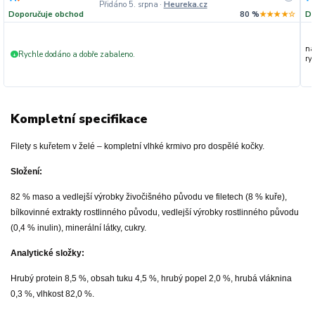
Přidáno 5. srpna
·
Heureka.cz
Doporučuje obchod
80 %
★★★★☆
Do
na
Rychle dodáno a dobře zabaleno.
+
ryc
Kompletní specifikace
Filety s kuřetem v želé – kompletní vlhké krmivo pro dospělé kočky.
Složení:
82 % maso a vedlejší výrobky živočišného původu ve filetech (8 % kuře),
bílkovinné extrakty rostlinného původu, vedlejší výrobky rostlinného původu
(0,4 % inulin), minerální látky, cukry.
Analytické složky:
Hrubý protein 8,5 %, obsah tuku 4,5 %, hrubý popel 2,0 %, hrubá vláknina
0,3 %, vlhkost 82,0 %.