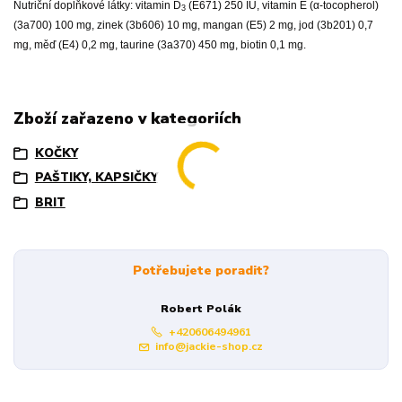
Nutriční doplňkové látky: vitamin D
(E671) 250 IU, vitamin E (α-tocopherol)
3
(3a700) 100 mg, zinek (3b606) 10 mg, mangan (E5) 2 mg, jod (3b201) 0,7
mg, měď (E4) 0,2 mg, taurine (3a370) 450 mg, biotin 0,1 mg.
Zboží zařazeno v kategoriích
KOČKY
PAŠTIKY, KAPSIČKY
BRIT
Potřebujete poradit?
Robert Polák
+420606494961
info@jackie-shop.cz