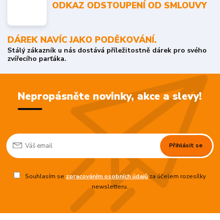
ODKAZ ODSTOUPENÍ OD SMLOUVY
DÁREK NAVÍC JAKO PODĚKOVÁNÍ.
Stálý zákazník u nás dostává příležitostně dárek pro svého
zvířecího parťáka.
Nepropásněte novinky, akce a slevy!
Přihlásit se
Souhlasím se
zpracováním osobních údajů
za účelem rozesílky
newsletteru.