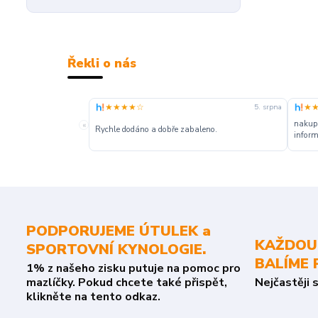
Řekli o nás
★★★★☆
★
5. srpna
nakupu
«
Rychle dodáno a dobře zabaleno.
inform
PODPORUJEME ÚTULEK a
KAŽDOU
SPORTOVNÍ KYNOLOGIE.
BALÍME 
1% z našeho zisku putuje na pomoc pro
mazlíčky. Pokud chcete také přispět,
Nejčastěji 
klikněte na tento odkaz.