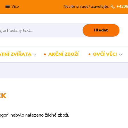
Nevíte si rady? Zavolejte.
+4206
Více
Hledat
TNÍ ZVÍŘATA
AKČNÍ ZBOŽÍ
OVČÍ VĚCI
CK
gorii nebylo nalezeno žádné zboží.