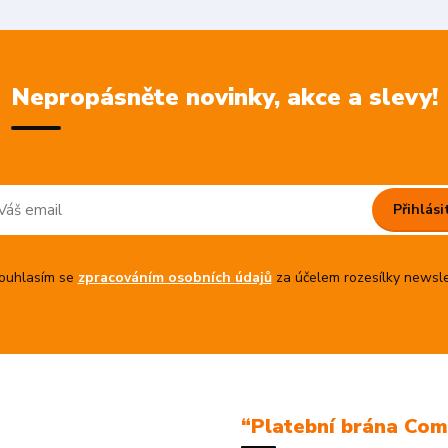
Nepropásněte novinky, akce a slevy!
Přihlási
uhlasím se
zpracováním osobních údajů
za účelem rozesílky newsle
“Platební brána Co