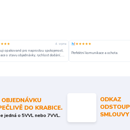
★★★★
★★★★★
4. srpna
ji opakovaně pro naprostou spokojenost,
Perfektní komunikace a ochota.
ace o stavu objednávky, rychlost dodání,....
ODKAZ
 OBJEDNÁVKU
ODSTOUP
PEČLIVĚ DO KRABICE.
SMLOUVY
se jedná o 5VVL nebo 7VVL.