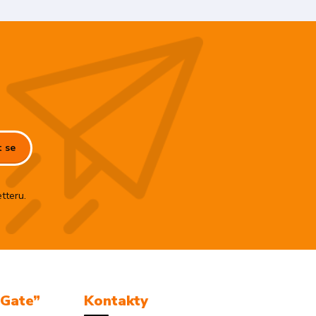
t se
tteru.
mGate”
Kontakty