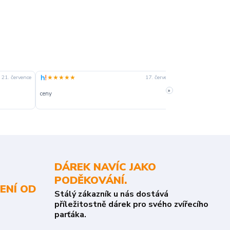
★★★★★
★★★★☆
21. července
17. července
»
ceny
slušná rychlost 
DÁREK NAVÍC JAKO
PODĚKOVÁNÍ.
ENÍ OD
Stálý zákazník u nás dostává
příležitostně dárek pro svého zvířecího
parťáka.