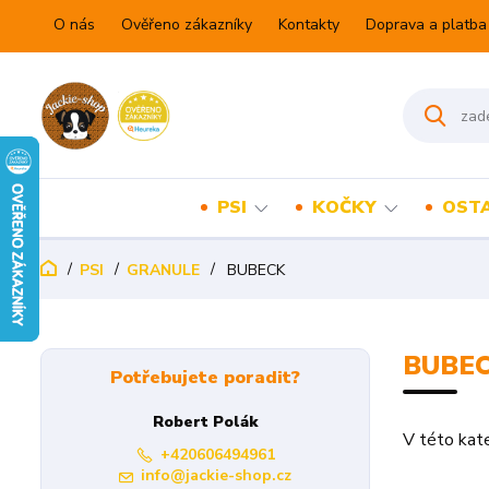
O nás
Ověřeno zákazníky
Kontakty
Doprava a platba
PSI
KOČKY
OSTA
PSI
GRANULE
BUBECK
BUBE
Potřebujete poradit?
Robert Polák
V této kate
+420606494961
info@jackie-shop.cz