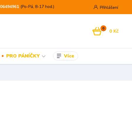
06494961
(Po-Pá, 8-17 hod.)
Přihlášení
0
0 Kč
Více
PRO PÁNÍČKY