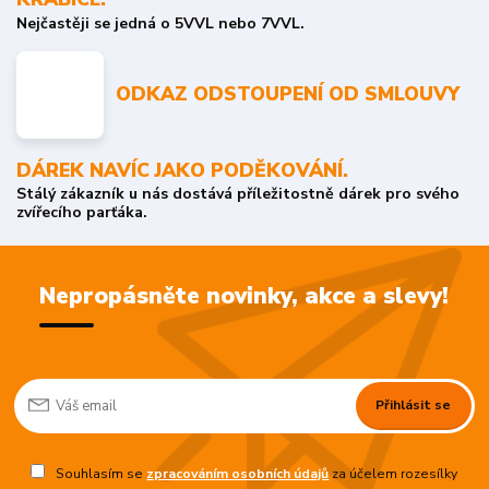
Nejčastěji se jedná o 5VVL nebo 7VVL.
ODKAZ ODSTOUPENÍ OD SMLOUVY
DÁREK NAVÍC JAKO PODĚKOVÁNÍ.
Stálý zákazník u nás dostává příležitostně dárek pro svého
zvířecího parťáka.
Nepropásněte novinky, akce a slevy!
Přihlásit se
Souhlasím se
zpracováním osobních údajů
za účelem rozesílky