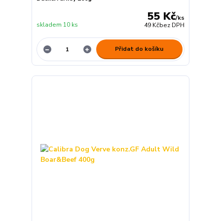
55 Kč
/
ks
skladem 10 ks
49 Kč
bez DPH
Přidat do košíku