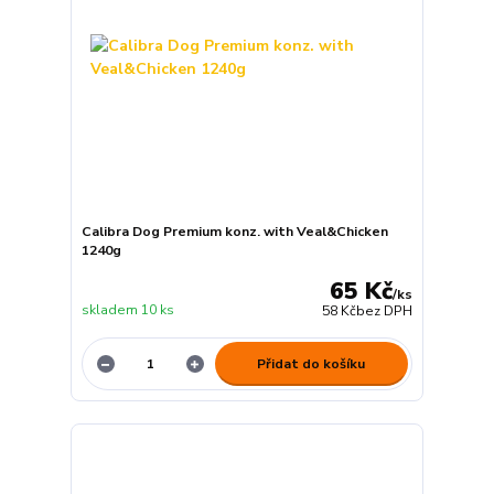
Calibra Dog Premium konz. with Veal&Chicken
1240g
65 Kč
/
ks
skladem 10 ks
58 Kč
bez DPH
Přidat do košíku