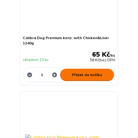
Calibra Dog Premium konz. with Chicken&Liver
1240g
65 Kč
/
ks
skladem 10 ks
58 Kč
bez DPH
Přidat do košíku