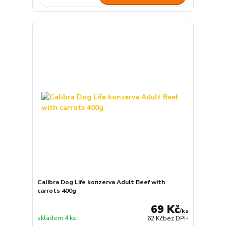
Calibra Dog Life konzerva Adult Beef with
carrots 400g
69 Kč
/
ks
skladem 4 ks
62 Kč
bez DPH