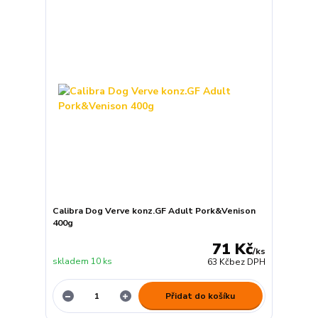
Calibra Dog Verve konz.GF Adult Pork&Venison
400g
71 Kč
/
ks
skladem 10 ks
63 Kč
bez DPH
Přidat do košíku