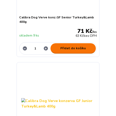
Calibra Dog Verve konz.GF Senior Turkey&Lamb
400g
71 Kč
/
ks
skladem 9 ks
63 Kč
bez DPH
Přidat do košíku