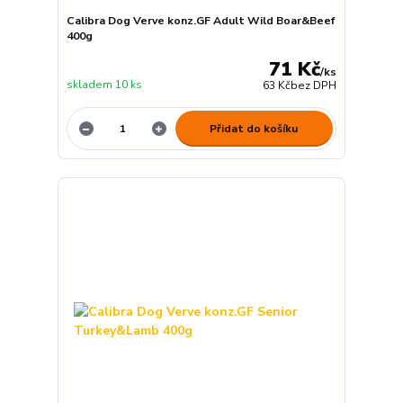
Calibra Dog Verve konz.GF Adult Wild Boar&Beef
400g
71 Kč
/
ks
skladem 10 ks
63 Kč
bez DPH
Přidat do košíku