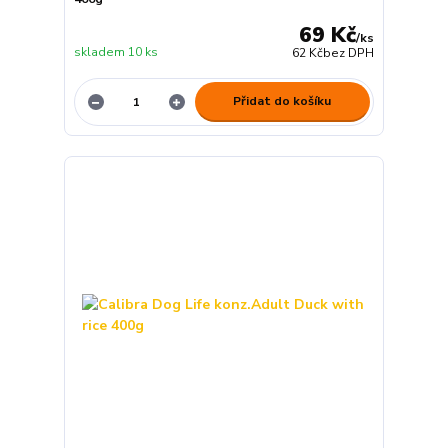
69 Kč
/
ks
skladem 10 ks
62 Kč
bez DPH
Přidat do košíku