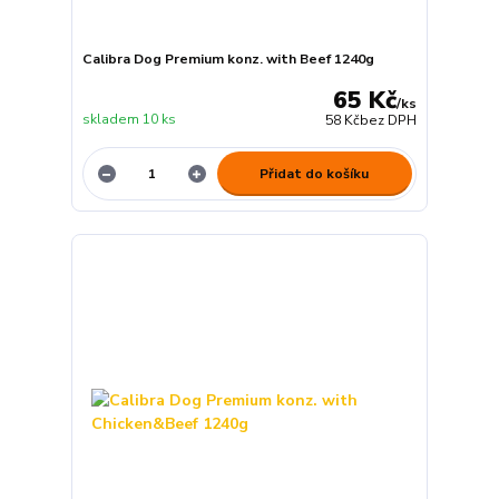
Calibra Dog Premium konz. with Beef 1240g
65 Kč
/
ks
skladem 10 ks
58 Kč
bez DPH
Přidat do košíku