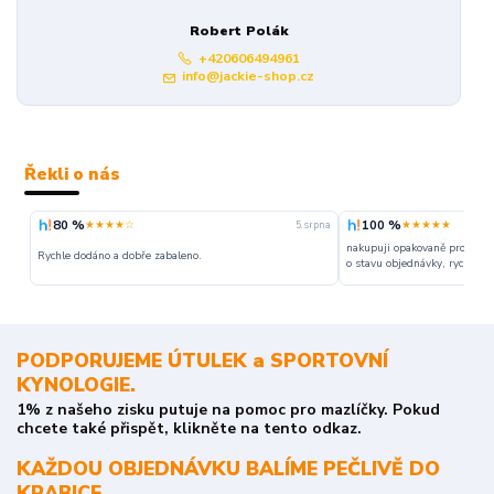
Robert Polák
+420606494961
info@jackie-shop.cz
Řekli o nás
80 %
100 %
★★★★☆
★★★★★
5. srpna
nakupuji opakovaně pro napr
Rychle dodáno a dobře zabaleno.
o stavu objednávky, rychlost d
PODPORUJEME ÚTULEK a SPORTOVNÍ
KYNOLOGIE.
1% z našeho zisku putuje na pomoc pro mazlíčky. Pokud
chcete také přispět, klikněte na tento odkaz.
KAŽDOU OBJEDNÁVKU BALÍME PEČLIVĚ DO
KRABICE.