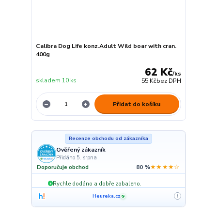
Calibra Dog Life konz.Adult Wild boar with cran.
400g
62 Kč
/
ks
skladem 10 ks
55 Kč
bez DPH
Přidat do košíku
Recenze obchodu od zákazníka
Ověřený zákazník
Přidáno 5. srpna
★★★★☆
Doporučuje obchod
80 %
Rychle dodáno a dobře zabaleno.
+
Heureka.cz
i
✓