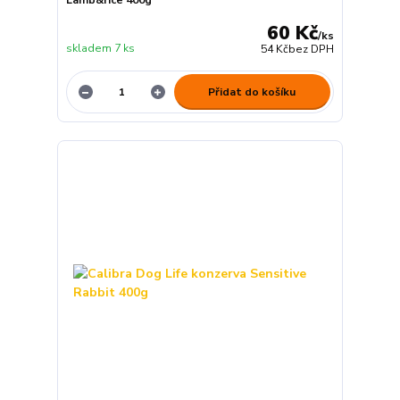
Lamb&rice 400g
60 Kč
/
ks
skladem 7 ks
54 Kč
bez DPH
Přidat do košíku