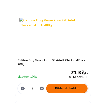
Calibra Dog Verve konz.GF Adult Chicken&Duck
400g
71 Kč
/
ks
skladem 10 ks
63 Kč
bez DPH
Přidat do košíku