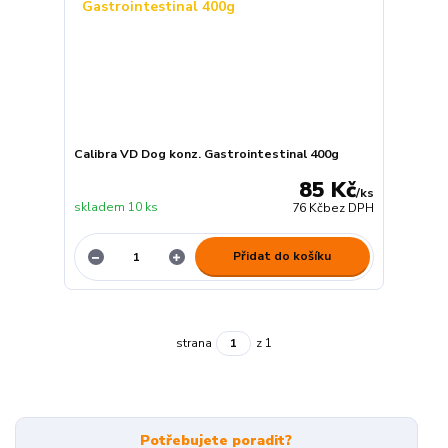
Calibra VD Dog konz. Gastrointestinal 400g
85 Kč
/
ks
skladem 10 ks
76 Kč
bez DPH
Přidat do košíku
strana
z 1
Potřebujete poradit?