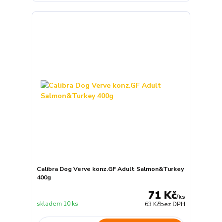
Calibra Dog Verve konz.GF Adult Salmon&Turkey
400g
71 Kč
/
ks
skladem 10 ks
63 Kč
bez DPH