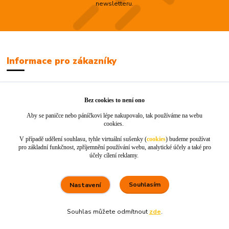
newsletteru.
Informace pro zákazníky
Jak nakupovat
Bez cookies to není ono
Obchodní podmínky
Aby se paničce nebo páníčkovi lépe nakupovalo, tak používáme na webu
Kontakty
cookies.
V případě udělení souhlasu, tyhle virtuální sušenky (
cookies
) budeme používat
pro základní funkčnost, zpříjemnění používání webu, analytické účely a také pro
účely cílení reklamy.
Souhlasím
Nastavení
“Platební brána ComGate”
Souhlas můžete odmítnout
zde
.
80 %
★★★★☆
100 %
★★★★★
5. srpna
×
Rychle dodáno a dobře zabaleno.
nakupuji opakovaně pro naprostou spoko
informace o stavu objednávky, rychlost dodá