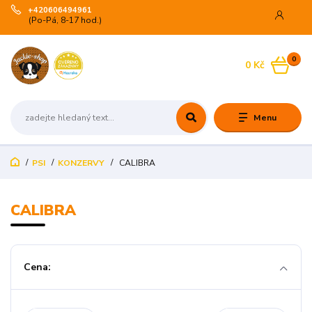
+420606494961
(Po-Pá, 8-17 hod.)
0
0 Kč
Menu
PSI
KONZERVY
CALIBRA
CALIBRA
Cena: