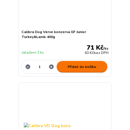
Calibra Dog Verve konzerva GF Junior
Turkey&Lamb 400g
71 Kč
/
ks
skladem 3 ks
63 Kč
bez DPH
Přidat do košíku