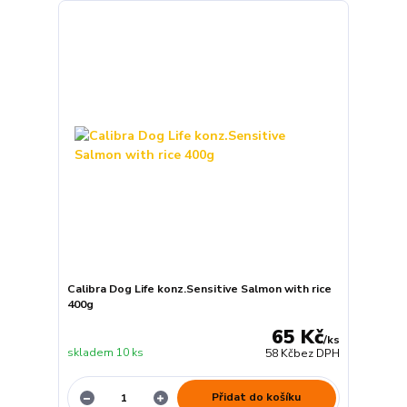
Calibra Dog Life konz.Sensitive Salmon with rice
400g
65 Kč
/
ks
skladem 10 ks
58 Kč
bez DPH
Přidat do košíku