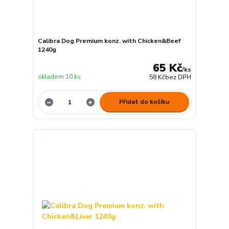
Calibra Dog Premium konz. with Chicken&Beef
1240g
65 Kč
/
ks
skladem 10 ks
58 Kč
bez DPH
Přidat do košíku