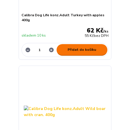
Calibra Dog Life konz.Adult Turkey with apples
400g
62 Kč
/
ks
skladem 10 ks
55 Kč
bez DPH
Přidat do košíku