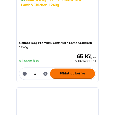
Calibra Dog Premium konz. with Lamb&Chicken
1240g
65 Kč
/
ks
skladem 8 ks
58 Kč
bez DPH
Přidat do košíku