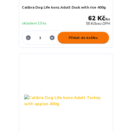
Calibra Dog Life konz.Adult Duck with rice 400g
62 Kč
/
ks
skladem 10 ks
55 Kč
bez DPH
Přidat do košíku