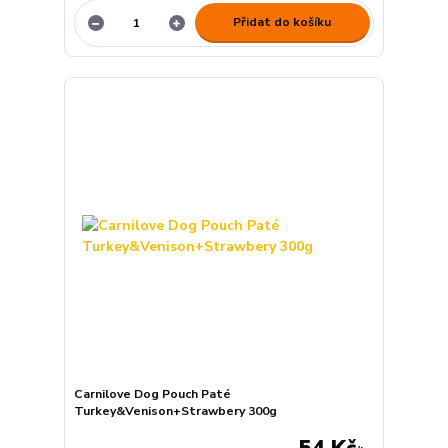
Přidat do košíku
Carnilove Dog Pouch Paté
Turkey&Venison+Strawbery 300g
54 Kč