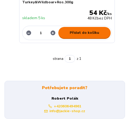
Turkey&Wildboar+Ros.300g
54 Kč
/
ks
skladem 5 ks
48 Kč
bez DPH
Přidat do košíku
strana
z 1
Potřebujete poradit?
Robert Polák
+420606494961
info@jackie-shop.cz