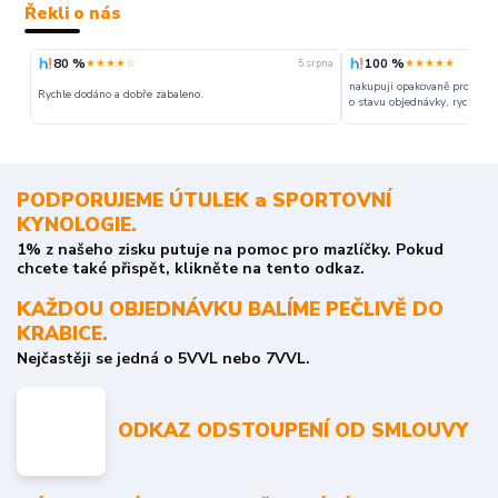
Řekli o nás
80 %
100 %
★★★★☆
★★★★★
5. srpna
nakupuji opakovaně pro napr
Rychle dodáno a dobře zabaleno.
o stavu objednávky, rychlost d
PODPORUJEME ÚTULEK a SPORTOVNÍ
KYNOLOGIE.
1% z našeho zisku putuje na pomoc pro mazlíčky. Pokud
chcete také přispět, klikněte na tento odkaz.
KAŽDOU OBJEDNÁVKU BALÍME PEČLIVĚ DO
KRABICE.
Nejčastěji se jedná o 5VVL nebo 7VVL.
ODKAZ ODSTOUPENÍ OD SMLOUVY