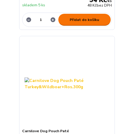
/
ks
skladem 5 ks
48 Kč
bez DPH
Přidat do košíku
Carnilove Dog Pouch Paté