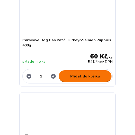
Carnilove Dog Can Paté Turkey&Salmon Puppies
400g
60 Kč
/
ks
skladem 5 ks
54 Kč
bez DPH
Přidat do košíku