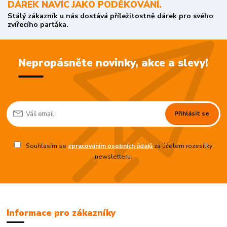
DÁREK NAVÍC JAKO PODĚKOVÁNÍ.
Stálý zákazník u nás dostává příležitostně dárek pro svého
zvířecího parťáka.
Nepropásněte novinky, akce a slevy!
Přihlásit se
Souhlasím se
zpracováním osobních údajů
za účelem rozesílky
newsletteru.
Informace pro zákazníky