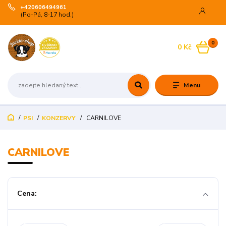
+420606494961
(Po-Pá, 8-17 hod.)
0
0 Kč
Menu
PSI
KONZERVY
CARNILOVE
CARNILOVE
Cena: