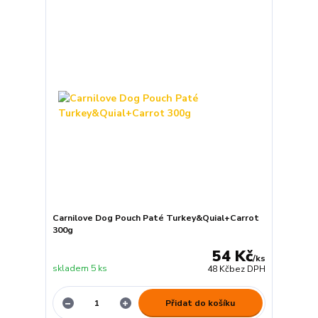
Carnilove Dog Pouch Paté Turkey&Quial+Carrot
300g
54 Kč
/
ks
skladem 5 ks
48 Kč
bez DPH
Přidat do košíku