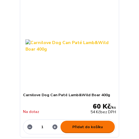
Carnilove Dog Can Paté Lamb&Wild Boar 400g
60 Kč
/
ks
Na dotaz
54 Kč
bez DPH
Přidat do košíku