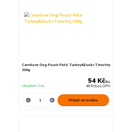
Carnilove Dog Pouch Paté Turkey&Duck+Timothy
300g
54 Kč
/
ks
skladem 3 ks
48 Kč
bez DPH
Přidat do košíku