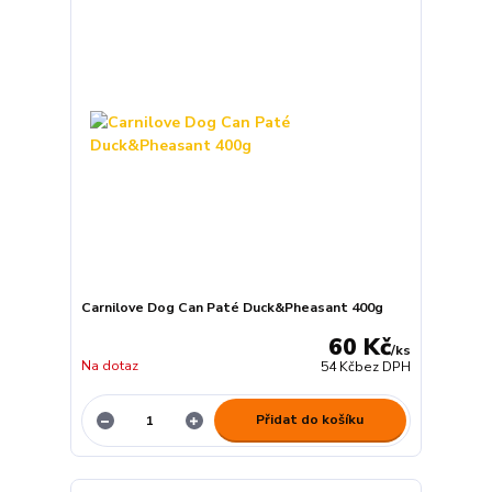
Carnilove Dog Can Paté Duck&Pheasant 400g
60 Kč
/
ks
Na dotaz
54 Kč
bez DPH
Přidat do košíku