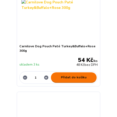
Carnilove Dog Pouch Paté Turkey&Buffalo+Rose
300g
54 Kč
/
ks
skladem 3 ks
48 Kč
bez DPH
Přidat do košíku