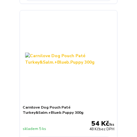
Carnilove Dog Pouch Paté
Turkey&Salm.+Blueb.Puppy 300g
54 Kč
/
ks
skladem 5 ks
48 Kč
bez DPH