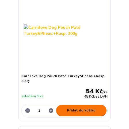
Carnilove Dog Pouch Paté Turkey&Pheas.+Rasp.
300g
54 Kč
/
ks
skladem 5 ks
48 Kč
bez DPH
Přidat do košíku