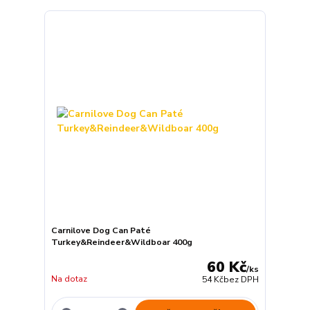
Carnilove Dog Can Paté
Turkey&Reindeer&Wildboar 400g
60 Kč
/
ks
Na dotaz
54 Kč
bez DPH