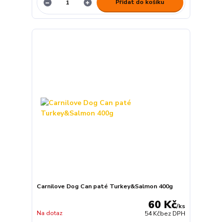
Přidat do košíku
Carnilove Dog Can paté Turkey&Salmon 400g
60 Kč
/
ks
Na dotaz
54 Kč
bez DPH