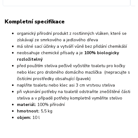
Kompletní specifikace
organický přírodní produkt z rostlinných vláken, které se
získávají ze smrkového a jedlového dřeva
má silné sací účinky a vytváří vůně bez přidání chemikálií
neobsahuje chemické přísady a je
100% biologicky
rozložitelný
před použitím steliva pečlivě vyčistěte toaletu pro kočky
nebo klec pro drobného domácího mazlíčka (nepracujte s
čistícími prostředky obsahující čpavek)
naplňte toaletu nebo klec asi 3 cm vrstvou steliva
při vykonání potřeby na toaletě odstraňte znečištěné části
steliva a v případě potřeby kompletně vyměňte stelivo
materiál:
100% přírodní
hmotnost:
5,5 kg
objem:
10 l