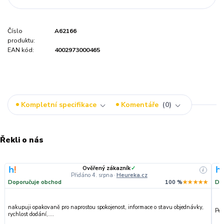
Číslo
A62166
produktu:
EAN kód:
4002973000465
Kompletní specifikace
Komentáře
0
Řekli o nás
Ověřený zákazník
✓
i
Přidáno 4. srpna
·
Heureka.cz
Doporučuje obchod
100 %
★★★★★
Do
nakupuji opakovaně pro naprostou spokojenost, informace o stavu objednávky,
Per
rychlost dodání,....