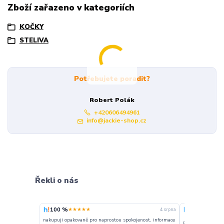
Zboží zařazeno v kategoriích
KOČKY
STELIVA
Potřebujete poradit?
Robert Polák
+420606494961
info@jackie-shop.cz
Řekli o nás
100 %
100 %
★★★★★
★★★
4. srpna
nakupuji opakovaně pro naprostou spokojenost, informace
Perfektní komunik