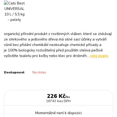
organický přírodní produkt z rostlinných vláken, které se získávají
ze smrkového a jedlového dřeva má silné sací účinky a vytváří
vůně bez přidání chemikálií neobsahuje chemické přísady a
je 100% biologicky rozložitelný před použitím steliva pečlivě
vyčistěte toaletu pro kočky nebo klec pro drobnéh...
celý popis
Dostupnost
Na dotaz
226 Kč
/
ks
187 Kč
bez DPH
Momentálně není k dispozici