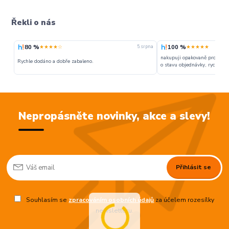
Řekli o nás
80 %
100 %
★★★★☆
★★★★★
5. srpna
nakupuji opakovaně pro napr
Rychle dodáno a dobře zabaleno.
o stavu objednávky, rychlost d
Nepropásněte novinky, akce a slevy!
Přihlásit se
Souhlasím se
zpracováním osobních údajů
za účelem rozesílky
newsletteru.