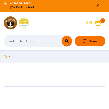
+420606494961
(Po-Pá, 8-17 hod.)
0
0 Kč
Menu