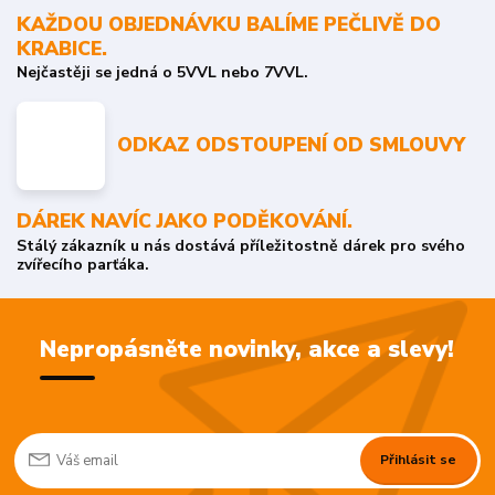
KAŽDOU OBJEDNÁVKU BALÍME PEČLIVĚ DO
KRABICE.
Nejčastěji se jedná o 5VVL nebo 7VVL.
ODKAZ ODSTOUPENÍ OD SMLOUVY
DÁREK NAVÍC JAKO PODĚKOVÁNÍ.
Stálý zákazník u nás dostává příležitostně dárek pro svého
zvířecího parťáka.
Nepropásněte novinky, akce a slevy!
Přihlásit se