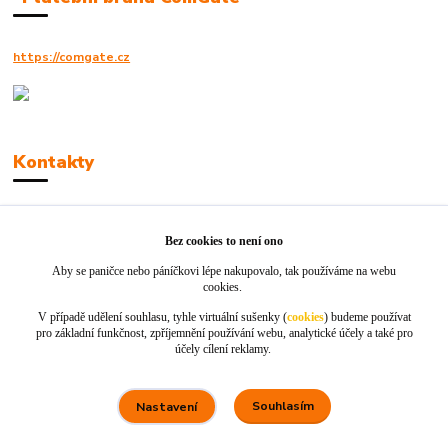
https://comgate.cz
Kontakty
Robert Polák
+420606494961
Bez cookies to není ono
Aby se paničce nebo páníčkovi lépe nakupovalo, tak používáme na webu
info@jackie-shop.cz
cookies.
V případě udělení souhlasu, tyhle virtuální sušenky (
cookies
) budeme používat
pro základní funkčnost, zpříjemnění používání webu, analytické účely a také pro
účely cílení reklamy.
Souhlasím
Nastavení
Vytvořeno na
Eshop-rychle.cz