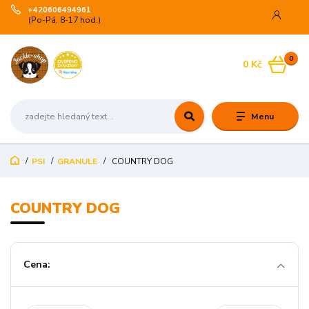
+420606494961
(Po-Pá, 8-17 hod.)
0
0 Kč
Menu
PSI
GRANULE
COUNTRY DOG
COUNTRY DOG
Cena: