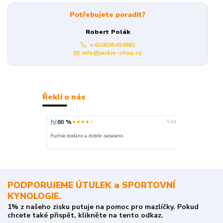
Potřebujete poradit?
Robert Polák
+420606494961
info@jackie-shop.cz
Řekli o nás
80 %
100 %
★★★★☆
★
5. srpna
nakupuji opak
Rychle dodáno a dobře zabaleno.
o stavu objedn
PODPORUJEME ÚTULEK a SPORTOVNÍ
KYNOLOGIE.
1% z našeho zisku putuje na pomoc pro mazlíčky. Pokud
chcete také přispět, klikněte na tento odkaz.