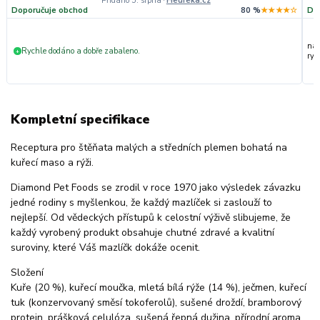
Přidáno 5. srpna
·
Heureka.cz
Doporučuje obchod
80 %
★★★★☆
Do
nak
Rychle dodáno a dobře zabaleno.
+
ryc
Kompletní specifikace
Receptura pro štěňata malých a středních plemen bohatá na
kuřecí maso a rýži.
Diamond Pet Foods se zrodil v roce 1970 jako výsledek závazku
jedné rodiny s myšlenkou, že každý mazlíček si zaslouží to
nejlepší. Od vědeckých přístupů k celostní výživě slibujeme, že
každý vyrobený produkt obsahuje chutné zdravé a kvalitní
suroviny, které Váš mazlíčk dokáže ocenit.
Složení
Kuře (20 %), kuřecí moučka, mletá bílá rýže (14 %), ječmen, kuřecí
tuk (konzervovaný směsí tokoferolů), sušené droždí, bramborový
protein, prášková celulóza, sušená řepná dužina, přírodní aroma,