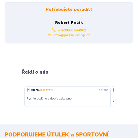
Potřebujete poradit?
Robert Polák
+420606494961
info@jackie-shop.cz
Řekli o nás
80 %
100 %
★★★★☆
★★★
5. srpna
nakupuji opakovan
Rychle dodáno a dobře zabaleno.
o stavu objednávky
PODPORUJEME ÚTULEK a SPORTOVNÍ