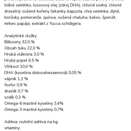
lněné semínko, lososový olej (zdroj DHA), chlorid sodný, chlorid
draselný, sušené kořeny čekanky, kapusta, chia semínka, dýně,
borůvky, pomeranče, quinoa, sušená chaluha, kokos, špenát,
mrkev, papája, extrakt z Yucca schidigera.
Analytické složky
Bílkoviny 32,0 %
Obsah tuku 22,0 %
Hrubá vláknina 3,0 %
Hrubý popel 6,5 %
Vlhkost 10,0 %
DHA (kyselina dokosahexaenová) 0,05 %
vápník 1,2 %
fosfor 0,9 %
draslík 0,7 %
sodík 0,3 %
Omega-6 mastné kyseliny 3,4%
Omega-3 mastné kyseliny 0,7%
Aditiva: nutriční aditiva na kg:
vitamíny: