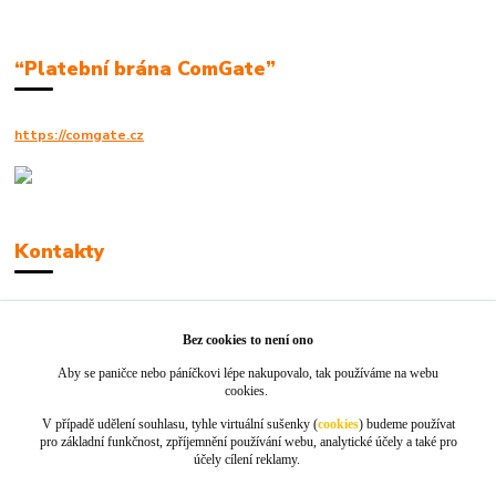
“Platební brána ComGate”
https://comgate.cz
Kontakty
Robert Polák
+420606494961
Bez cookies to není ono
Aby se paničce nebo páníčkovi lépe nakupovalo, tak používáme na webu
info@jackie-shop.cz
cookies.
V případě udělení souhlasu, tyhle virtuální sušenky (
cookies
) budeme používat
pro základní funkčnost, zpříjemnění používání webu, analytické účely a také pro
účely cílení reklamy.