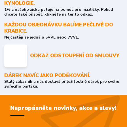
KYNOLOGIE.
1% z našeho zisku putuje na pomoc pro mazlíčky. Pokud
chcete také přispět, klikněte na tento odkaz.
KAŽDOU OBJEDNÁVKU BALÍME PEČLIVĚ DO
KRABICE.
Nejčastěji se jedná o 5VVL nebo 7VVL.
ODKAZ ODSTOUPENÍ OD SMLOUVY
DÁREK NAVÍC JAKO PODĚKOVÁNÍ.
Stálý zákazník u nás dostává příležitostně dárek pro svého
zvířecího parťáka.
Nepropásněte novinky, akce a slevy!