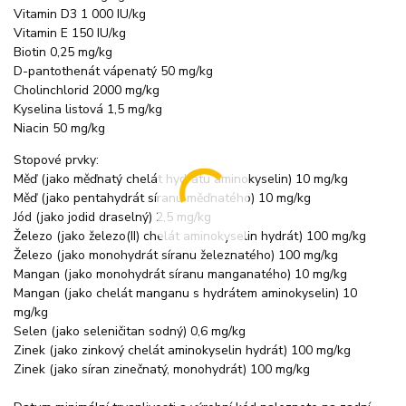
Vitamin D3 1 000 IU/kg
Vitamin E 150 IU/kg
Biotin 0,25 mg/kg
D-pantothenát vápenatý 50 mg/kg
Cholinchlorid 2000 mg/kg
Kyselina listová 1,5 mg/kg
Niacin 50 mg/kg
Stopové prvky:
Měď (jako měďnatý chelát hydrátu aminokyselin) 10 mg/kg
Měď (jako pentahydrát síranu měďnatého) 10 mg/kg
Jód (jako jodid draselný) 2,5 mg/kg
Železo (jako železo(II) chelát aminokyselin hydrát) 100 mg/kg
Železo (jako monohydrát síranu železnatého) 100 mg/kg
Mangan (jako monohydrát síranu manganatého) 10 mg/kg
Mangan (jako chelát manganu s hydrátem aminokyselin) 10
mg/kg
Selen (jako seleničitan sodný) 0,6 mg/kg
Zinek (jako zinkový chelát aminokyselin hydrát) 100 mg/kg
Zinek (jako síran zinečnatý, monohydrát) 100 mg/kg