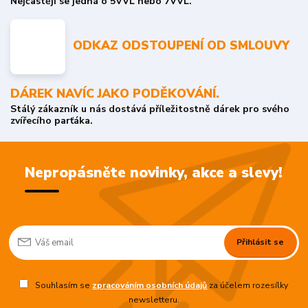
Nejčastěji se jedná o 5VVL nebo 7VVL.
ODKAZ ODSTOUPENÍ OD SMLOUVY
DÁREK NAVÍC JAKO PODĚKOVÁNÍ.
Stálý zákazník u nás dostává příležitostně dárek pro svého
zvířecího parťáka.
Nepropásněte novinky, akce a slevy!
Přihlásit se
Souhlasím se
zpracováním osobních údajů
za účelem rozesílky
newsletteru.