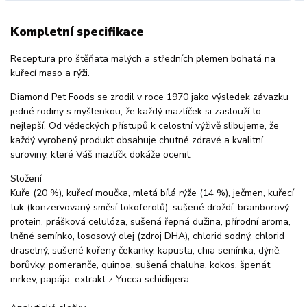
Kompletní specifikace
Receptura pro štěňata malých a středních plemen bohatá na
kuřecí maso a rýži.
Diamond Pet Foods se zrodil v roce 1970 jako výsledek závazku
jedné rodiny s myšlenkou, že každý mazlíček si zaslouží to
nejlepší. Od vědeckých přístupů k celostní výživě slibujeme, že
každý vyrobený produkt obsahuje chutné zdravé a kvalitní
suroviny, které Váš mazlíčk dokáže ocenit.
Složení
Kuře (20 %), kuřecí moučka, mletá bílá rýže (14 %), ječmen, kuřecí
tuk (konzervovaný směsí tokoferolů), sušené droždí, bramborový
protein, prášková celulóza, sušená řepná dužina, přírodní aroma,
lněné semínko, lososový olej (zdroj DHA), chlorid sodný, chlorid
draselný, sušené kořeny čekanky, kapusta, chia semínka, dýně,
borůvky, pomeranče, quinoa, sušená chaluha, kokos, špenát,
mrkev, papája, extrakt z Yucca schidigera.