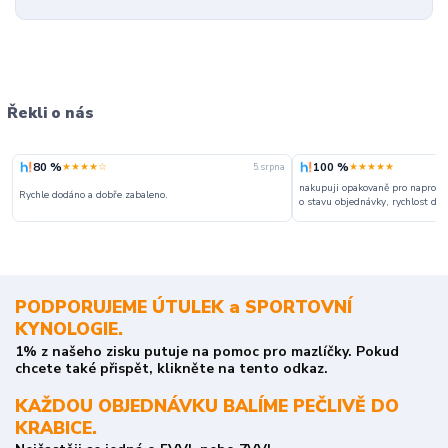
Řekli o nás
80 %
100 %
★★★★☆
★★★★★
5. srpna
nakupuji opakovaně pro naprosto
Rychle dodáno a dobře zabaleno.
o stavu objednávky, rychlost dodá
PODPORUJEME ÚTULEK a SPORTOVNÍ
KYNOLOGIE.
1% z našeho zisku putuje na pomoc pro mazlíčky. Pokud
chcete také přispět, klikněte na tento odkaz.
KAŽDOU OBJEDNÁVKU BALÍME PEČLIVĚ DO
KRABICE.