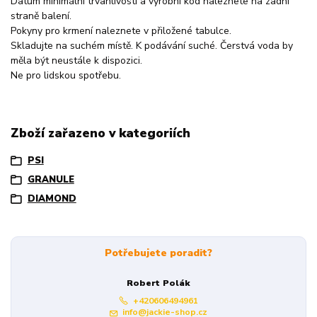
Datum minimální trvanlivosti a výrobní kód naleznete na zadní
straně balení.
Pokyny pro krmení naleznete v přiložené tabulce.
Skladujte na suchém místě. K podávání suché. Čerstvá voda by
měla být neustále k dispozici.
Ne pro lidskou spotřebu.
Zboží zařazeno v kategoriích
PSI
GRANULE
DIAMOND
Potřebujete poradit?
Robert Polák
+420606494961
info@jackie-shop.cz