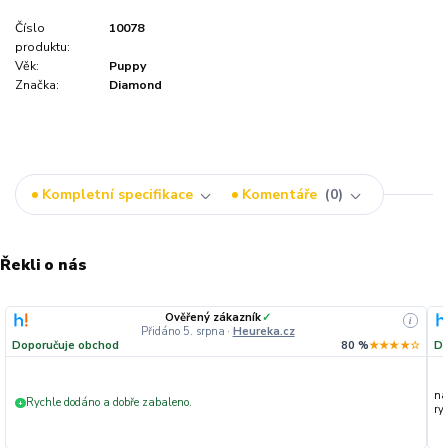
Číslo
10078
produktu:
Věk:
Puppy
Značka:
Diamond
Kompletní specifikace
Komentáře
0
Řekli o nás
Ověřený zákazník
✓
i
Přidáno 5. srpna
·
Heureka.cz
Doporučuje obchod
80 %
★★★★☆
Do
na
Rychle dodáno a dobře zabaleno.
+
ryc