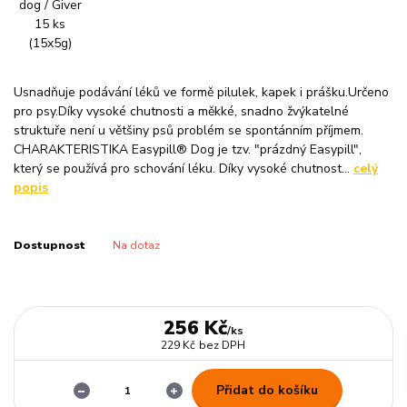
Usnadňuje podávání léků ve formě pilulek, kapek i prášku.Určeno
pro psy.Díky vysoké chutnosti a měkké, snadno žvýkatelné
struktuře není u většiny psů problém se spontánním příjmem.
CHARAKTERISTIKA Easypill® Dog je tzv. "prázdný Easypill",
který se používá pro schování léku. Díky vysoké chutnost...
celý
popis
Dostupnost
Na dotaz
256 Kč
/
ks
229 Kč
bez DPH
Přidat do košíku