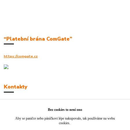
“Platební brána ComGate”
https://comgate.cz
Kontakty
Robert Polák
+420606494961
Bez cookies to není ono
Aby se paničce nebo páníčkovi lépe nakupovalo, tak používáme na webu
info@jackie-shop.cz
cookies.