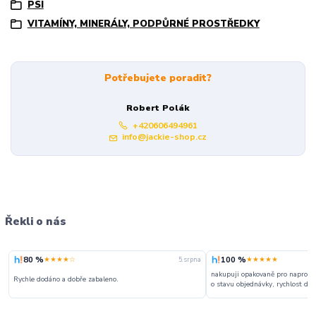
PSI
VITAMÍNY, MINERÁLY, PODPŮRNÉ PROSTŘEDKY
Potřebujete poradit?
Robert Polák
+420606494961
info@jackie-shop.cz
Řekli o nás
80 %
100 %
★★★★☆
★★★★★
5. srpna
nakupuji opakovaně pro naprosto
Rychle dodáno a dobře zabaleno.
o stavu objednávky, rychlost dodá