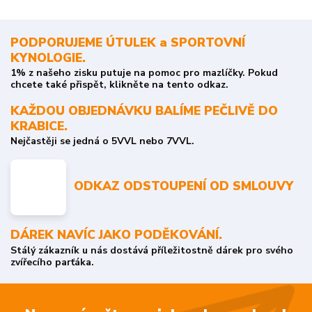
PODPORUJEME ÚTULEK a SPORTOVNÍ
KYNOLOGIE.
1% z našeho zisku putuje na pomoc pro mazlíčky. Pokud
chcete také přispět, klikněte na tento odkaz.
KAŽDOU OBJEDNÁVKU BALÍME PEČLIVĚ DO
KRABICE.
Nejčastěji se jedná o 5VVL nebo 7VVL.
ODKAZ ODSTOUPENÍ OD SMLOUVY
DÁREK NAVÍC JAKO PODĚKOVÁNÍ.
Stálý zákazník u nás dostává příležitostně dárek pro svého
zvířecího parťáka.