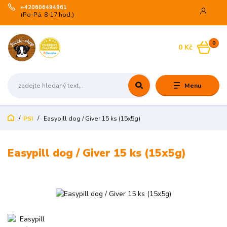
+420606494961
(Po-Pá, 8-17 hod.)
0
0 Kč
Menu
PSI
Easypill dog / Giver 15 ks (15x5g)
Easypill dog / Giver 15 ks (15x5g)