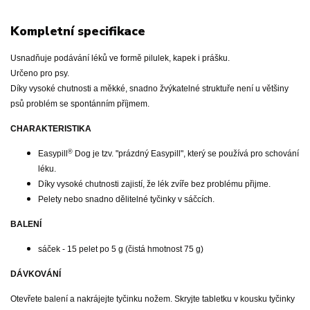
Kompletní specifikace
Usnadňuje podávání léků ve formě pilulek, kapek i prášku.
Určeno pro psy.
Díky vysoké chutnosti a měkké, snadno žvýkatelné struktuře není u většiny
psů problém se spontánním příjmem.
CHARAKTERISTIKA
®
Easypill
Dog je tzv. "prázdný Easypill", který se používá pro schování
léku.
Díky vysoké chutnosti zajistí, že lék zvíře bez problému přijme.
Pelety nebo snadno dělitelné tyčinky v sáčcích.
BALENÍ
sáček - 15 pelet po 5 g (čistá hmotnost 75 g)
DÁVKOVÁNÍ
Otevřete balení a nakrájejte tyčinku nožem. Skryjte tabletku v kousku tyčinky