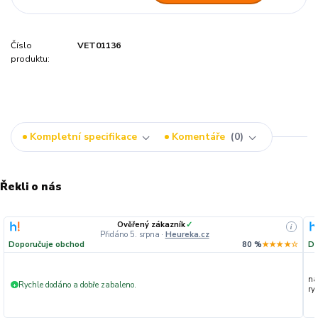
Číslo
VET01136
produktu:
Kompletní specifikace
Komentáře
0
Řekli o nás
Ověřený zákazník
✓
i
Přidáno 5. srpna
·
Heureka.cz
Doporučuje obchod
80 %
★★★★☆
Do
na
Rychle dodáno a dobře zabaleno.
+
ryc