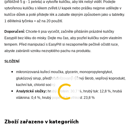
(přibližně 5 g - 1 peleta) a vytvořte kuličku, aby lék nebyl vidět. Podejte
vytvořenou kuličku s lékem zvířeti.U kapek nebo prášku nejprve udělejte v
kuličce důlek a poté přidejte lék a zabalte stejným způsobem jako u tabletky.
1 dělitelná tyčinka = až na 20 použití.
Doporučení:
Chcete-li psa vycvičit, začněte přidáním prázdné kuličky
Easypill bez léku do misky. Dejte mu čas, aby pozřel kuličku svým vlastním
tempem. Před manipulací s EasyPill si nezapomeňte pečlivě očistit ruce,
abyste zabránili vzniku nezvyklého pachu na produktu.
SLOŽENÍ
mikronizovaná kuřecí moučka, glycerin, monopropylenglykol,
glukózový sirup, předželatinizovaný rýžový škrob, vepřový koprodukt,
kachní tuk, chlorid sodný.
Analytické složky:
hrubý protein: 30,7 %, hrubý tuk: 12,8 %, hrubá
vláknina: 0,4 %, hrubý popel: 8 %, vlhkost: 23,8 %
Zboží zařazeno v kategoriích