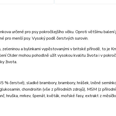
venkova určené pro psy pokročilejšího věku. Oproti většímu balení 
né pro menší psy. Vysoký podíl čerstvých surovin.
zeleninou a bylinkami vypěstovanými v britské přírodě, to je K
alení Older mohou pohodlně užít vysokou kvalitu života i v pokroč
ky života.
 45 % čerstvé), sladké brambory, brambory, hrášek, lněné semínko
glukosamin, chondroitin (vše z přírodních zdrojů), MSM (z přírodn
eranč, hruška, mrkev, špenát, květák, mořské řasy, extrakt z měsíčk