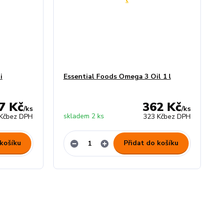
i
Essential Foods Omega 3 Oil 1 l
7 Kč
362 Kč
/
ks
/
ks
skladem 2 ks
Kč
bez DPH
323 Kč
bez DPH
 košíku
Přidat do košíku