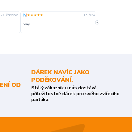
★★★★★
★★★★☆
21. července
17. července
»
ceny
slušná rychlost 
DÁREK NAVÍC JAKO
PODĚKOVÁNÍ.
ENÍ OD
Stálý zákazník u nás dostává
příležitostně dárek pro svého zvířecího
parťáka.