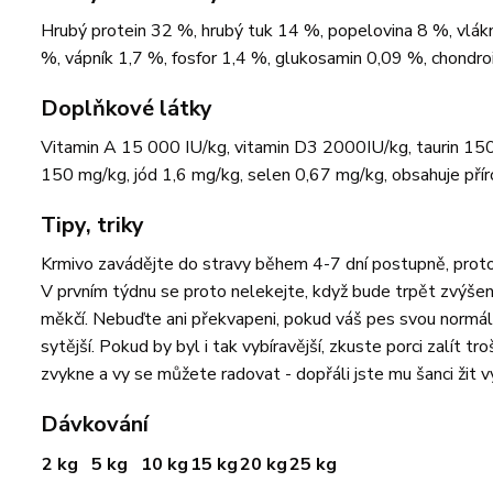
Hrubý protein 32 %, hrubý tuk 14 %, popelovina 8 %, vlák
%, vápník 1,7 %, fosfor 1,4 %, glukosamin 0,09 %, chondro
Doplňkové látky
Vitamin A 15 000 IU/kg, vitamin D3 2000IU/kg, taurin 1
150 mg/kg, jód 1,6 mg/kg, selen 0,67 mg/kg, obsahuje příro
Tipy, triky
Krmivo zavádějte do stravy během 4-7 dní postupně, proto
V prvním týdnu se proto nelekejte, když bude trpět zvýše
měkčí. Nebuďte ani překvapeni, pokud váš pes svou normální 
sytější. Pokud by byl i tak vybíravější, zkuste porci zalí
zvykne a vy se můžete radovat - dopřáli jste mu šanci žit v
Dávkování
2 kg
5 kg
10 kg
15 kg
20 kg
25 kg