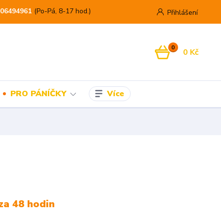
06494961
(Po-Pá, 8-17 hod.)
Přihlášení
0
0 Kč
Více
PRO PÁNÍČKY
za 48 hodin