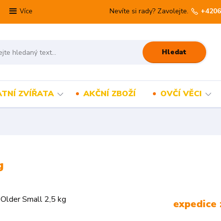
Nevíte si rady? Zavolejte.
+4206
Více
Hledat
TNÍ ZVÍŘATA
AKČNÍ ZBOŽÍ
OVČÍ VĚCI
g
expedice 