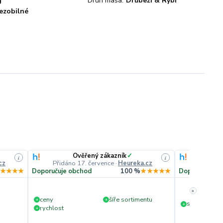
g
Druh masa:
Drůbeží & Rybí
ezobilné
Ověřený zákazník
✓
O
i
i
cz
Přidáno 17. července
·
Heureka.cz
Přidáno
★★★★
Doporučuje obchod
100 %
★★★★★
Doporučuje o
»
ceny
šíře sortimentu
+
+
slušná rychl
+
rychlost
+