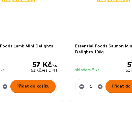
 Foods Lamb Mini Delights
Essential Foods Salmon Min
Delights 100g
57 Kč
5
/
ks
 ks
skladem 5 ks
51 Kč
bez DPH
51 
Přidat do košíku
Přidat do