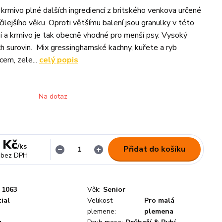
 krmivo plné dalších ingrediencí z britského venkova určené
ilejšího věku. Oproti většímu balení jsou granulky v této
í a krmivo je tak obecně vhodné pro menší psy. Vysoký
ch surovin. Mix gressinghamské kachny, kuřete a ryb
em, zele...
celý popis
Na dotaz
 Kč
/
ks
Přidat do košíku
bez DPH
1063
Věk:
Senior
ial
Velikost
Pro malá
plemene:
plemena