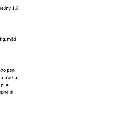
eliny 1,6
/kg, měď
eho psa.
nu trochu
 jsou
upně si