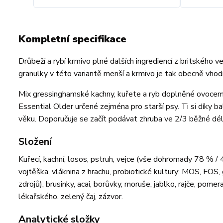
Kompletní specifikace
Drůbeží a rybí krmivo plné dalších ingrediencí z britského 
granulky v této variantě menší a krmivo je tak obecně vhod
Mix gressinghamské kachny, kuřete a ryb doplněné ovocem, 
Essential Older určené zejména pro starší psy. Ti si díky b
věku. Doporučuje se začít podávat zhruba ve 2/3 běžné dél
Složení
Kuřecí, kachní, losos, pstruh, vejce (vše dohromady 78 % /
vojtěška, vláknina z hrachu, probiotické kultury: MOS, FOS, 
zdrojů), brusinky, acai, borůvky, moruše, jablko, rajče, pom
lékařského, zelený čaj, zázvor.
Analytické složky