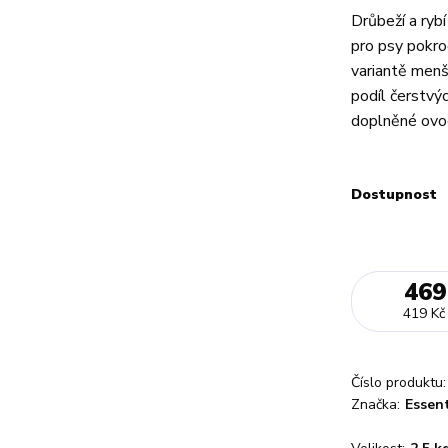
Drůbeží a rybí
pro psy pokroč
variantě menš
podíl čerstvý
doplněné ovoc
Dostupnost
469
419 Kč
Číslo produktu:
Značka:
Essent