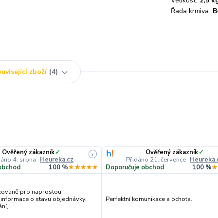
Velikost:
2,5 k
Řada krmiva:
B
uvisející zboží
4
Ověřený zákazník
✓
Ověřený zákazník
✓
i
dáno 4. srpna
·
Heureka.cz
Přidáno 21. července
·
Heureka.
obchod
100 %
★★★★★
Doporučuje obchod
100 %
★
kovaně pro naprostou
 informace o stavu objednávky,
Perfektní komunikace a ochota.
í,....