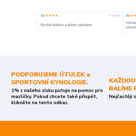
★★★★☆
★
5. srpna
nakupu
«
Rychle dodáno a dobře zabaleno.
inform
PODPORUJEME ÚTULEK a
KAŽDOU
SPORTOVNÍ KYNOLOGIE.
BALÍME 
1% z našeho zisku putuje na pomoc pro
mazlíčky. Pokud chcete také přispět,
Nejčastěji 
klikněte na tento odkaz.