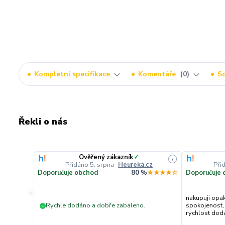
Kompletní specifikace
Komentáře
0
So
Řekli o nás
Ověřený zákazník
✓
i
Přidáno 5. srpna
·
Heureka.cz
Při
Doporučuje obchod
80 %
★★★★☆
Doporučuje 
«
nakupuji opa
Rychle dodáno a dobře zabaleno.
spokojenost,
+
rychlost dodán