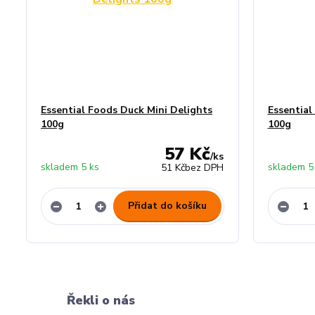
Essential Foods Duck Mini Delights
Essential
100g
100g
57 Kč
/
ks
skladem 5 ks
skladem 5
51 Kč
bez DPH
Přidat do košíku
Řekli o nás