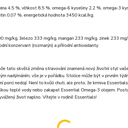
nina 4,5 %, vlhkost 8,5 %, omega-6 kyseliny 2,2 %, omega-3 kys
itin 0,07 %, energetická hodnota 3450 kcal/kg.
500 mg/kg, železo 333 mg/kg, mangan 233 mg/kg, zinek 233 mg
dní konzervant (rozmarýn) a přírodní antioxidanty.
že tato skvělá změna stravování znamená nový životní styl vaš
ným nadýmáním, vše je v pořádku. Stolice může být v prvním týd
porci nedojí. Není to kvůli chuti, ale proto, že krmiva Essentials
t troškou teplé vody nebo zakapat Essential Omega-3 olejem. Post
yvážený život naplno. Vítejte v rodině Essentials!