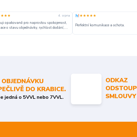
★★★★
★★★★★
4. srpna
ji opakovaně pro naprostou spokojenost,
Perfektní komunikace a ochota.
ace o stavu objednávky, rychlost dodání,....
ODKAZ
 OBJEDNÁVKU
ODSTOUP
PEČLIVĚ DO KRABICE.
SMLOUVY
se jedná o 5VVL nebo 7VVL.