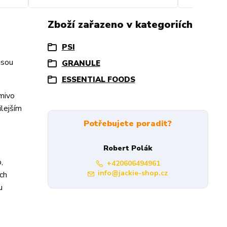
Zboží zařazeno v kategoriích
PSI
jsou
GRANULE
ESSENTIAL FOODS
rmivo
ilejším
Potřebujete poradit?
Robert Polák
,
+420606494961
info@jackie-shop.cz
ích
u