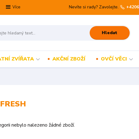
Nevíte si rady? Zavolejte.
+4206
Více
Hledat
TNÍ ZVÍŘATA
AKČNÍ ZBOŽÍ
OVČÍ VĚCI
 FRESH
gorii nebylo nalezeno žádné zboží.