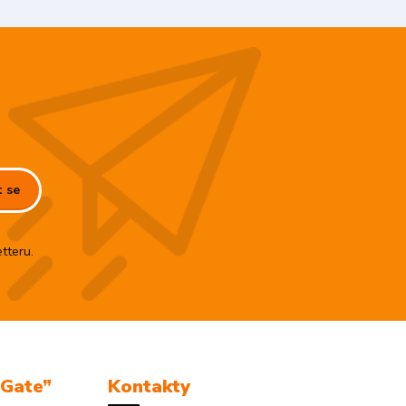
t se
tteru.
mGate”
Kontakty