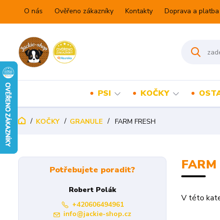
O nás
Ověřeno zákazníky
Kontakty
Doprava a platba
PSI
KOČKY
OSTA
KOČKY
GRANULE
FARM FRESH
FARM
Potřebujete poradit?
Robert Polák
V této kate
+420606494961
info@jackie-shop.cz