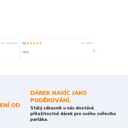
★★★★★
★★★★☆
21. července
17. července
»
ceny
slušná rychlost 
DÁREK NAVÍC JAKO
PODĚKOVÁNÍ.
ENÍ OD
Stálý zákazník u nás dostává
příležitostně dárek pro svého zvířecího
parťáka.