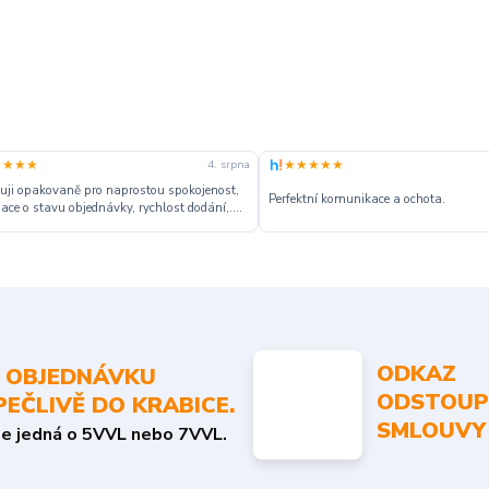
★★★★
★★★★★
4. srpna
ji opakovaně pro naprostou spokojenost,
Perfektní komunikace a ochota.
ace o stavu objednávky, rychlost dodání,....
ODKAZ
 OBJEDNÁVKU
ODSTOUP
PEČLIVĚ DO KRABICE.
SMLOUVY
se jedná o 5VVL nebo 7VVL.