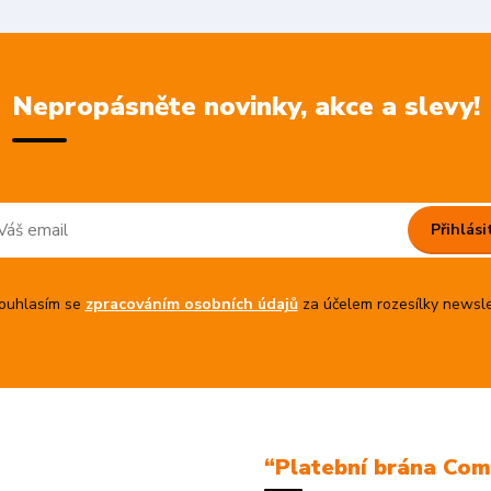
Nepropásněte novinky, akce a slevy!
Přihlási
uhlasím se
zpracováním osobních údajů
za účelem rozesílky newsle
“Platební brána Co