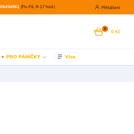
06494961
(Po-Pá, 8-17 hod.)
Přihlášení
0
0 Kč
Více
PRO PÁNÍČKY