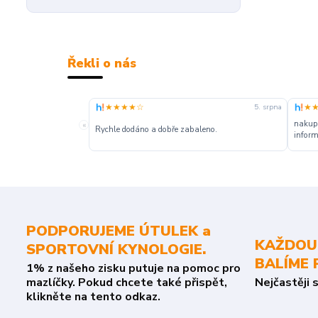
Řekli o nás
★★★★☆
★
5. srpna
nakupu
«
Rychle dodáno a dobře zabaleno.
inform
PODPORUJEME ÚTULEK a
KAŽDOU
SPORTOVNÍ KYNOLOGIE.
BALÍME 
1% z našeho zisku putuje na pomoc pro
mazlíčky. Pokud chcete také přispět,
Nejčastěji 
klikněte na tento odkaz.