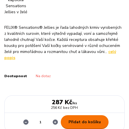
FELIX® Sensations® Jellies je řada lahodných krmiv vyrobených
z kvalitních surovin, které výtečně vypadají, voní a samozřejmě
lahodně chutnají Vaší kočce. Každá receptura obsahuje křehké
kousky pro potěšení Vaší kočky servírované v různě ochuceném
želé pro mimořádnou a rozmanitou chuť a lákavou vůni...
celý
popis
Dostupnost
Na dotaz
287 Kč
/
ks
256 Kč
bez DPH
Přidat do košíku