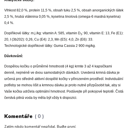
Analytické složky:
Vlhkost 82,0 %, protein 11,5 %, obsah tuku 2,5 %, obsah anorganických látek
2,5 %, hrubá vláknina 0,05 %, kyselina linolová (omega-6 mastná kyselina)
0,4 %.
Doplňkové látky: m.j./kg: vitamin A: 585, vitamin D
: 90, vitamin E: 13, Fe (E1):
3
20, I (3b202): 0,26, Cu (E4): 2,3, Mn (E5): 4,0, Zn (E6): 33.
Technologické doplňkové látky: Guma Cassia 2 900 mg/kg.
Dávkování:
Dospělou kočku o průměrné hmotnosti (4 kg) krmte 3 až 4 kapsičkami
denně, nejméně ve dvou samostatných dávkách. Uvedená krmná dávka je
určená pro středně aktivní dospělé kočky v přirozeném prostředí. Individuální
potřeby se mohou lišit a krmnou dávku je proto nutné přizpůsobit tak, aby si
Vaše kočka udržela optimální hmotnost. Podávejte při pokojové teplotě. Čistá
čerstvá pitná voda by měla být vždy k dispozici.
Komentáře
0
Zatím nikdo komentář nepřidal. Buďte první.