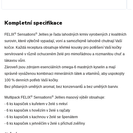
Kompletní specifikace
®
®
FELIX
Sensations
Jellies je řada lahodných krmiv vyrobených z kvalitních
surovin, které výtečně vypadají, voní a samozřejmě lahodně chutnají Vaší
kočce. Každá receptura obsahuje křehké kousky pro potěšení Vaší kočky
servírované v různě ochuceném želé pro mimořádnou a rozmanitou chuť a
lákavou vůni.
Zároveň jsou zdrojem esenciálních omega-6 mastných kyselin a mají
správně vyváženou kombinaci minerálních látek a vitamínů, aby uspokojily
100 % denních potřeb Vaší kočky.
Bez přidaných umělých aromat, bez konzervantů a bez umělých barviv.
®
®
Multipack FELIX
Sensations
Jellies masový výběr obsahuje:
- 6 ks kapsiček s kuřetem v želé s mrkví
- 6 ks kapsiček s hovězím v želé s rajčaty
- 6 ks kapsiček s kachnou v želé se špenátem
- 6 ks kapsiček s jehněčím v želé s příchutí zvěřiny