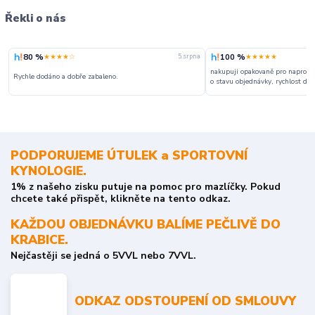
Řekli o nás
80 %
100 %
★★★★☆
★★★★★
5. srpna
nakupuji opakovaně pro naprosto
Rychle dodáno a dobře zabaleno.
o stavu objednávky, rychlost dodá
PODPORUJEME ÚTULEK a SPORTOVNÍ
KYNOLOGIE.
1% z našeho zisku putuje na pomoc pro mazlíčky. Pokud
chcete také přispět, klikněte na tento odkaz.
KAŽDOU OBJEDNÁVKU BALÍME PEČLIVĚ DO
KRABICE.
Nejčastěji se jedná o 5VVL nebo 7VVL.
ODKAZ ODSTOUPENÍ OD SMLOUVY