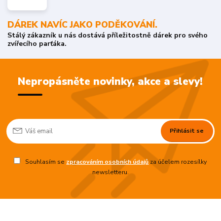
DÁREK NAVÍC JAKO PODĚKOVÁNÍ.
Stálý zákazník u nás dostává příležitostně dárek pro svého
zvířecího parťáka.
Nepropásněte novinky, akce a slevy!
Přihlásit se
Souhlasím se
zpracováním osobních údajů
za účelem rozesílky
newsletteru.