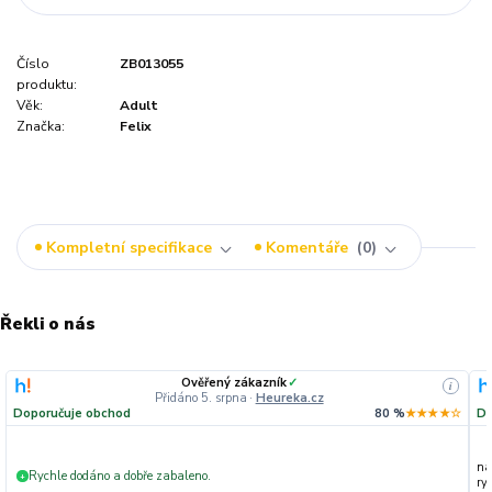
Číslo
ZB013055
produktu:
Věk:
Adult
Značka:
Felix
Kompletní specifikace
Komentáře
0
Řekli o nás
Ověřený zákazník
✓
i
Přidáno 5. srpna
·
Heureka.cz
Doporučuje obchod
80 %
★★★★☆
Do
na
Rychle dodáno a dobře zabaleno.
+
ryc