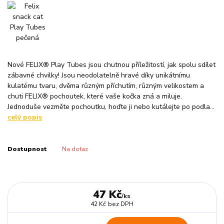
Nové FELIX® Play Tubes jsou chutnou příležitostí, jak spolu sdílet
zábavné chvilky! Jsou neodolatelně hravé díky unikátnímu
kulatému tvaru, dvěma různým příchutím, různým velikostem a
chuti FELIX® pochoutek, které vaše kočka zná a miluje.
Jednoduše vezměte pochoutku, hoďte ji nebo kutálejte po podla...
celý popis
Dostupnost
Na dotaz
47 Kč
/
ks
42 Kč
bez DPH