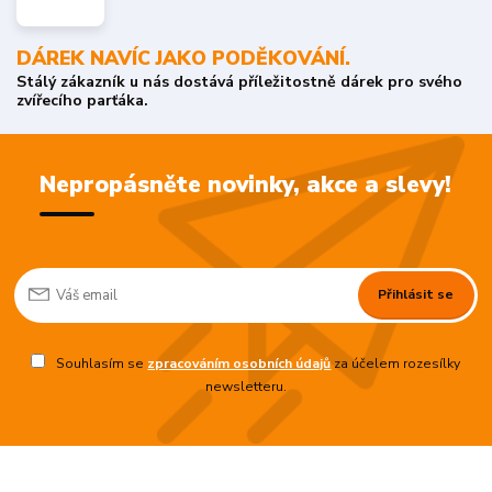
DÁREK NAVÍC JAKO PODĚKOVÁNÍ.
Stálý zákazník u nás dostává příležitostně dárek pro svého
zvířecího parťáka.
Nepropásněte novinky, akce a slevy!
Přihlásit se
Souhlasím se
zpracováním osobních údajů
za účelem rozesílky
newsletteru.