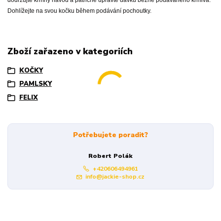
dodržujte krmný návod a patřičně upravte dávku běžně podávaného krmiva.
Dohlížejte na svou kočku během podávání pochoutky.
Zboží zařazeno v kategoriích
KOČKY
PAMLSKY
FELIX
Potřebujete poradit?
Robert Polák
+420606494961
info@jackie-shop.cz