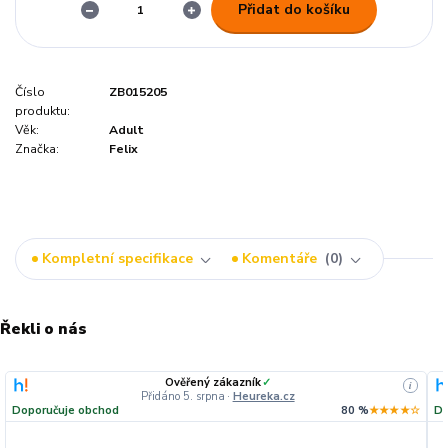
Přidat do košíku
Číslo
ZB015205
produktu:
Věk:
Adult
Značka:
Felix
Kompletní specifikace
Komentáře
0
Řekli o nás
Ověřený zákazník
✓
i
Přidáno 5. srpna
·
Heureka.cz
Doporučuje obchod
80 %
★★★★☆
Do