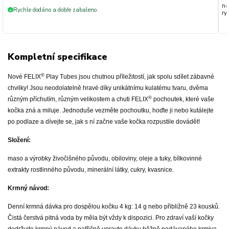
na
Rychle dodáno a dobře zabaleno.
+
ryc
Kompletní specifikace
®
Nové FELIX
Play Tubes jsou chutnou příležitostí, jak spolu sdílet zábavné
chvilky! Jsou neodolatelně hravé díky unikátnímu kulatému tvaru, dvěma
®
různým příchutím, různým velikostem a chuti FELIX
pochoutek, které vaše
kočka zná a miluje. Jednoduše vezměte pochoutku, hoďte ji nebo kutálejte
po podlaze a dívejte se, jak s ní začne vaše kočka rozpustile dovádět!
Složení:
maso a výrobky živočišného původu, obiloviny, oleje a tuky, bílkovinné
extrakty rostlinného původu, minerální látky, cukry, kvasnice.
Krmný návod:
Denní krmná dávka pro dospělou kočku 4 kg: 14 g nebo přibližně 23 kousků.
Čistá čerstvá pitná voda by měla být vždy k dispozici. Pro zdraví vaší kočky