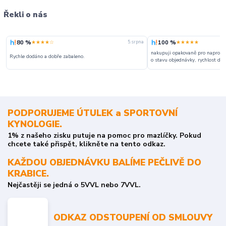
Řekli o nás
80 %
100 %
★★★★☆
★★★★★
5. srpna
nakupuji opakovaně pro naprosto
Rychle dodáno a dobře zabaleno.
o stavu objednávky, rychlost dodá
PODPORUJEME ÚTULEK a SPORTOVNÍ
KYNOLOGIE.
1% z našeho zisku putuje na pomoc pro mazlíčky. Pokud
chcete také přispět, klikněte na tento odkaz.
KAŽDOU OBJEDNÁVKU BALÍME PEČLIVĚ DO
KRABICE.
Nejčastěji se jedná o 5VVL nebo 7VVL.
ODKAZ ODSTOUPENÍ OD SMLOUVY