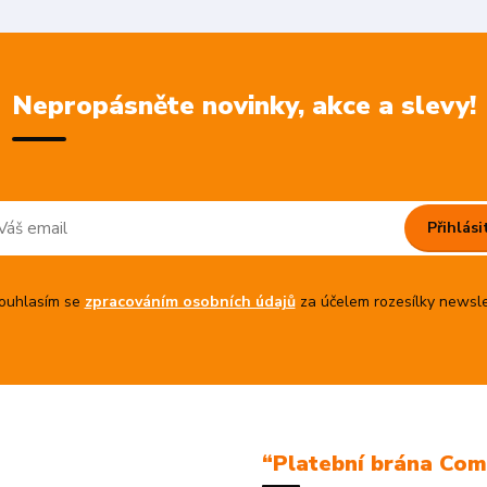
Nepropásněte novinky, akce a slevy!
Přihlási
uhlasím se
zpracováním osobních údajů
za účelem rozesílky newsle
“Platební brána Co