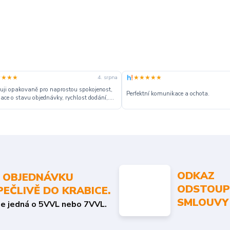
★★★★
★★★★★
4. srpna
ji opakovaně pro naprostou spokojenost,
Perfektní komunikace a ochota.
ace o stavu objednávky, rychlost dodání,....
ODKAZ
 OBJEDNÁVKU
ODSTOUP
PEČLIVĚ DO KRABICE.
SMLOUVY
se jedná o 5VVL nebo 7VVL.