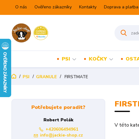
O nás
Ověřeno zákazníky
Kontakty
Doprava a platba
PSI
KOČKY
OSTA
PSI
GRANULE
FIRSTMATE
FIRS
Potřebujete poradit?
Robert Polák
V této kate
+420606494961
info@jackie-shop.cz