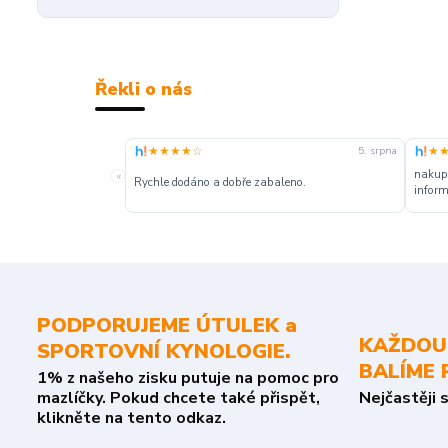
Řekli o nás
★★★★☆
★
5. srpna
nakupu
«
Rychle dodáno a dobře zabaleno.
inform
PODPORUJEME ÚTULEK a
KAŽDOU
SPORTOVNÍ KYNOLOGIE.
BALÍME 
1% z našeho zisku putuje na pomoc pro
mazlíčky. Pokud chcete také přispět,
Nejčastěji 
klikněte na tento odkaz.