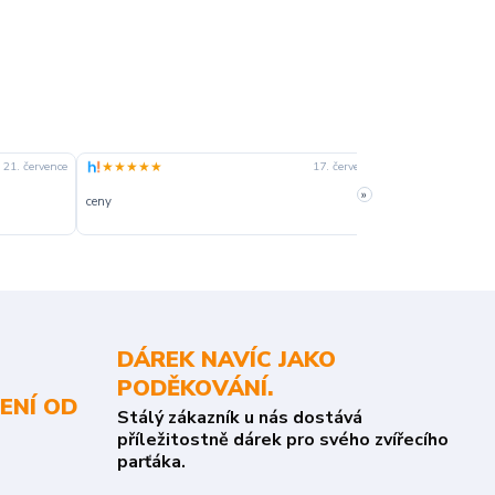
★★★★★
★★★★☆
21. července
17. července
»
ceny
slušná rychlost 
DÁREK NAVÍC JAKO
PODĚKOVÁNÍ.
ENÍ OD
Stálý zákazník u nás dostává
příležitostně dárek pro svého zvířecího
parťáka.