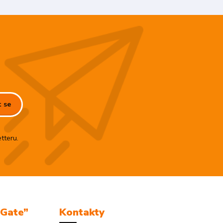
t se
tteru.
mGate”
Kontakty