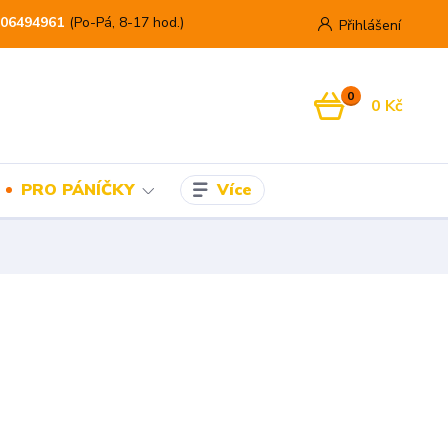
06494961
(Po-Pá, 8-17 hod.)
Přihlášení
0
0 Kč
Více
PRO PÁNÍČKY