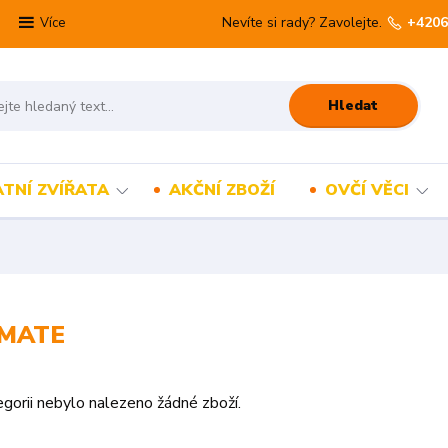
Nevíte si rady? Zavolejte.
+4206
Více
Hledat
TNÍ ZVÍŘATA
AKČNÍ ZBOŽÍ
OVČÍ VĚCI
TMATE
gorii nebylo nalezeno žádné zboží.