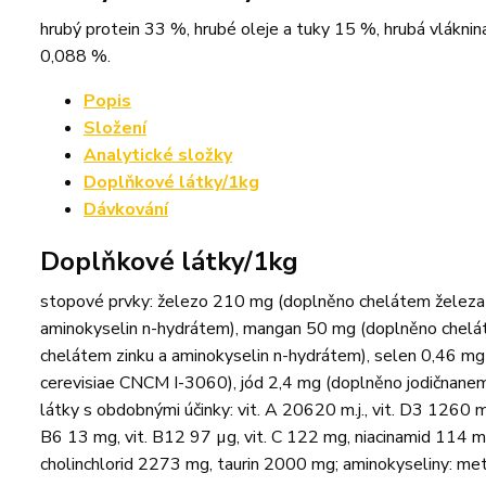
hrubý protein 33 %, hrubé oleje a tuky 15 %, hrubá vláknin
0,088 %.
Popis
Složení
Analytické složky
Doplňkové látky/1kg
Dávkování
Doplňkové látky/1kg
stopové prvky: železo 210 mg (doplněno chelátem železa
aminokyselin n-hydrátem), mangan 50 mg (doplněno chelá
chelátem zinku a aminokyselin n-hydrátem), selen 0,46 m
cerevisiae CNCM I-3060), jód 2,4 mg (doplněno jodičnane
látky s obdobnými účinky: vit. A 20620 m.j., vit. D3 1260 m.
B6 13 mg, vit. B12 97 µg, vit. C 122 mg, niacinamid 114 m
cholinchlorid 2273 mg, taurin 2000 mg; aminokyseliny: m