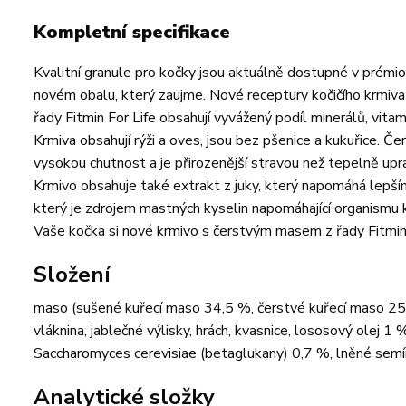
Kompletní specifikace
Kvalitní granule pro kočky jsou aktuálně dostupné v prémiov
novém obalu, který zaujme. Nové receptury kočičího krmiva
řady Fitmin For Life obsahují vyvážený podíl minerálů, vita
Krmiva obsahují rýži a oves, jsou bez pšenice a kukuřice. Če
vysokou chutnost a je přirozenější stravou než tepelně upr
Krmivo obsahuje také extrakt z juky, který napomáhá lepším
který je zdrojem mastných kyselin napomáhající organismu 
Vaše kočka si nové krmivo s čerstvým masem z řady Fitmin 
Složení
maso (sušené kuřecí maso 34,5 %, čerstvé kuřecí maso 25 %
vláknina, jablečné výlisky, hrách, kvasnice, lososový olej 1 %
Saccharomyces cerevisiae (betaglukany) 0,7 %, lněné semín
Analytické složky