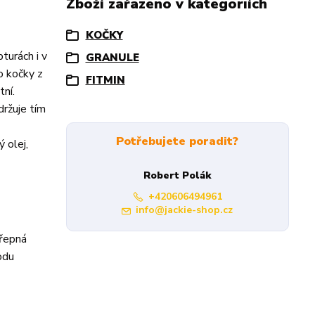
Zboží zařazeno v kategoriích
KOČKY
turách i v
GRANULE
o kočky z
FITMIN
tní.
držuje tím
Potřebujete poradit?
 olej,
Robert Polák
+420606494961
info@jackie-shop.cz
 řepná
rodu