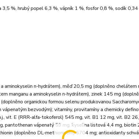
a 3,5 %, hrubý popel 6,3 %, vápník 1 %, fosfor 0,8 %, sodík 0,34
 a aminokyselin n-hydrátem), měď 20,5 mg (doplněno chelátem 
tem manganu a aminokyselin n-hydrátem), zinek 145 mg (dopln
g (doplněno organickou formou selenu produkovanou Saccharomy
m vápenatým bezvodým); vitamíny, provitamíny a chemicky defin
j., vit. E (RRR-alfa-tokoferol) 545 mg, vit. B1 12 mg, vit. B2 26,
g, pantothenan vápenatý 59 mg, kyselina listová 4,4 mg, biotin 
ethionin (doplněno DL-methioninem) 6704 mg; antioxidanty schv