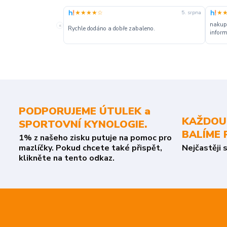
★★★★☆
★
5. srpna
nakupu
«
Rychle dodáno a dobře zabaleno.
inform
PODPORUJEME ÚTULEK a
KAŽDOU
SPORTOVNÍ KYNOLOGIE.
BALÍME 
1% z našeho zisku putuje na pomoc pro
mazlíčky. Pokud chcete také přispět,
Nejčastěji 
klikněte na tento odkaz.