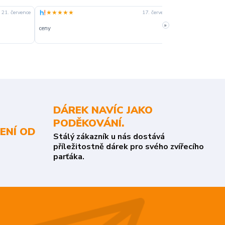
★★★★★
★★★★☆
21. července
17. července
»
ceny
slušná rychlost 
DÁREK NAVÍC JAKO
PODĚKOVÁNÍ.
ENÍ OD
Stálý zákazník u nás dostává
příležitostně dárek pro svého zvířecího
parťáka.