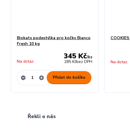
Biokats podestýlka pro kočky Bianco
COOKIES 
Fresh 10 kg
345 Kč
/
ks
Na dotaz
285 Kč
bez DPH
Na dotaz
Přidat do košíku
Řekli o nás