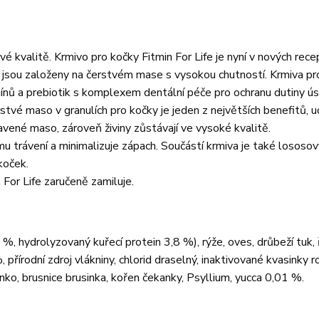
é kvalitě. Krmivo pro kočky Fitmin For Life je nyní v nových recep
 jsou založeny na čerstvém mase s vysokou chutností. Krmiva pr
mínů a prebiotik s komplexem dentální péče pro ochranu dutiny ús
rstvé maso v granulích pro kočky je jeden z největších benefitů, u
avené maso, zároveň živiny zůstávají ve vysoké kvalitě.
u trávení a minimalizuje zápach. Součástí krmiva je také lososový
koček.
For Life zaručeně zamiluje.
, hydrolyzovaný kuřecí protein 3,8 %), rýže, oves, drůbeží tuk,
, přírodní zdroj vlákniny, chlorid draselný, inaktivované kvasinky 
ko, brusnice brusinka, kořen čekanky, Psyllium, yucca 0,01 %.