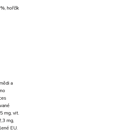
 %, hořčík
mědi a
ěno
ces
ované
5 mg, vit.
2,3 mg,
álené EU.