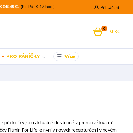
06494961
(Po-Pá, 8-17 hod.)
Přihlášení
0
0 Kč
Více
PRO PÁNÍČKY
ule pro kočky jsou aktuálně dostupné v prémiové kvalitě.
ky Fitmin For Life je nyní v nových recepturách i v novém