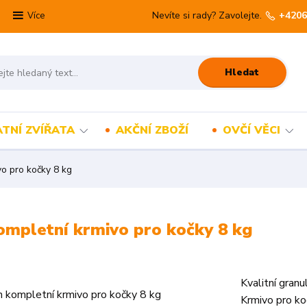
Nevíte si rady? Zavolejte.
+4206
Více
Hledat
TNÍ ZVÍŘATA
AKČNÍ ZBOŽÍ
OVČÍ VĚCI
vo pro kočky 8 kg
kompletní krmivo pro kočky 8 kg
Kvalitní gran
Krmivo pro koč