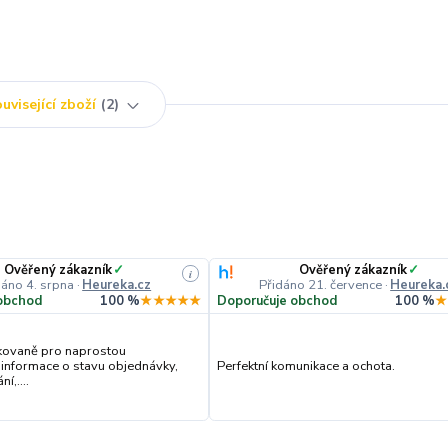
uvisející zboží
2
Ověřený zákazník
✓
Ověřený zákazník
✓
i
dáno 4. srpna
·
Heureka.cz
Přidáno 21. července
·
Heureka.
obchod
100 %
★★★★★
Doporučuje obchod
100 %
★
kovaně pro naprostou
 informace o stavu objednávky,
Perfektní komunikace a ochota.
í,....