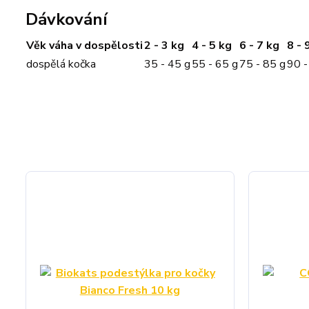
Dávkování
Věk váha v dospělosti
2 - 3 kg
4 - 5 kg
6 - 7 kg
8 - 
dospělá kočka
35 - 45 g
55 - 65 g
75 - 85 g
90 