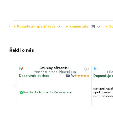
Kompletní specifikace
Komentáře
0
So
Řekli o nás
Ověřený zákazník
✓
i
Přidáno 5. srpna
·
Heureka.cz
Při
Doporučuje obchod
80 %
★★★★☆
Doporučuje 
«
nakupuji opa
Rychle dodáno a dobře zabaleno.
spokojenost,
+
rychlost dodán