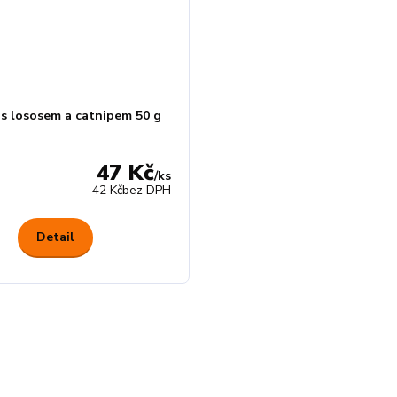
s lososem a catnipem 50 g
47 Kč
/
ks
42 Kč
bez DPH
Detail