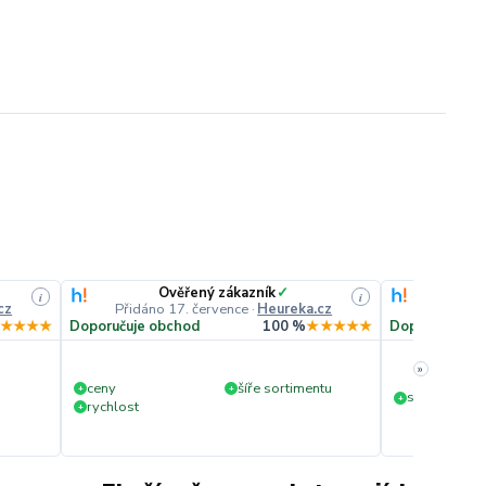
Ověřený zákazník
✓
O
i
i
cz
Přidáno 17. července
·
Heureka.cz
Přidáno
★★★★
Doporučuje obchod
100 %
★★★★★
Doporučuje o
»
ceny
šíře sortimentu
+
+
slušná rychl
+
rychlost
+