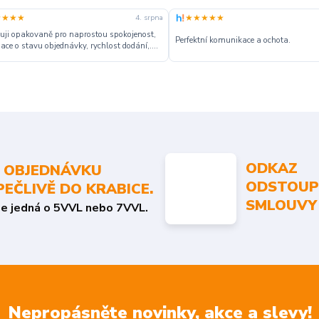
★★★★
★★★★★
4. srpna
ji opakovaně pro naprostou spokojenost,
Perfektní komunikace a ochota.
ace o stavu objednávky, rychlost dodání,....
ODKAZ
 OBJEDNÁVKU
ODSTOUP
PEČLIVĚ DO KRABICE.
SMLOUVY
se jedná o 5VVL nebo 7VVL.
Nepropásněte novinky, akce a slevy!