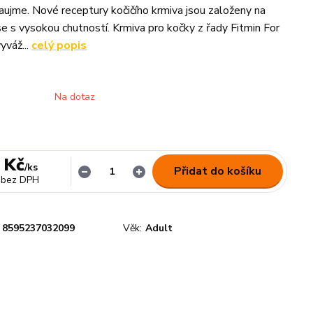
zaujme. Nové receptury kočičího krmiva jsou založeny na
 s vysokou chutností. Krmiva pro kočky z řady Fitmin For
yváž...
celý popis
Na dotaz
 Kč
/
ks
Přidat do košíku
bez DPH
8595237032099
Věk:
Adult
n