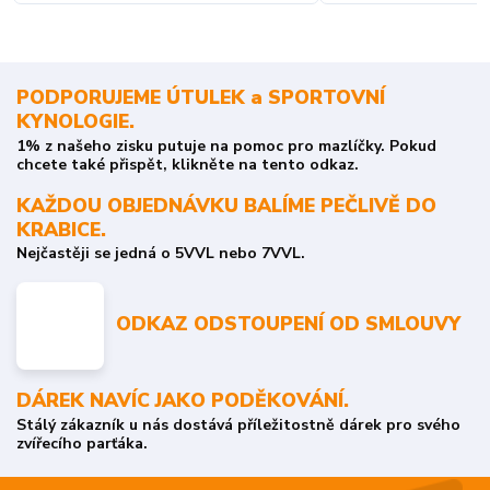
PODPORUJEME ÚTULEK a SPORTOVNÍ
KYNOLOGIE.
1% z našeho zisku putuje na pomoc pro mazlíčky. Pokud
chcete také přispět, klikněte na tento odkaz.
KAŽDOU OBJEDNÁVKU BALÍME PEČLIVĚ DO
KRABICE.
Nejčastěji se jedná o 5VVL nebo 7VVL.
ODKAZ ODSTOUPENÍ OD SMLOUVY
DÁREK NAVÍC JAKO PODĚKOVÁNÍ.
Stálý zákazník u nás dostává příležitostně dárek pro svého
zvířecího parťáka.