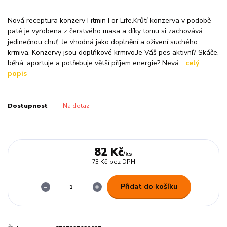
Nová receptura konzerv Fitmin For Life.Krůtí konzerva v podobě
paté je vyrobena z čerstvého masa a díky tomu si zachovává
jedinečnou chuť. Je vhodná jako doplnění a oživení suchého
krmiva. Konzervy jsou doplňkové krmivo.Je Váš pes aktivní? Skáče,
běhá, aportuje a potřebuje větší příjem energie? Nevá...
celý
popis
Dostupnost
Na dotaz
82 Kč
/
ks
73 Kč
bez DPH
Přidat do košíku