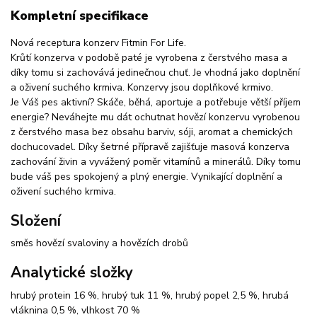
Kompletní specifikace
Nová receptura konzerv Fitmin For Life.
Krůtí konzerva v podobě paté je vyrobena z čerstvého masa a
díky tomu si zachovává jedinečnou chuť. Je vhodná jako doplnění
a oživení suchého krmiva. Konzervy jsou doplňkové krmivo.
Je Váš pes aktivní? Skáče, běhá, aportuje a potřebuje větší příjem
energie? Neváhejte mu dát ochutnat hovězí konzervu vyrobenou
z čerstvého masa bez obsahu barviv, sóji, aromat a chemických
dochucovadel. Díky šetrné přípravě zajišťuje masová konzerva
zachování živin a vyvážený poměr vitamínů a minerálů. Díky tomu
bude váš pes spokojený a plný energie. Vynikající doplnění a
oživení suchého krmiva.
Složení
směs hovězí svaloviny a hovězích drobů
Analytické složky
hrubý protein 16 %, hrubý tuk 11 %, hrubý popel 2,5 %, hrubá
vláknina 0,5 %, vlhkost 70 %