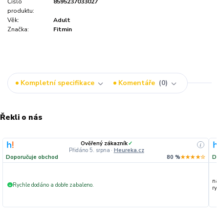
Číslo
8595237033027
produktu:
Věk:
Adult
Značka:
Fitmin
Kompletní specifikace
Komentáře
0
Řekli o nás
Ověřený zákazník
✓
i
Přidáno 5. srpna
·
Heureka.cz
Doporučuje obchod
80 %
★★★★☆
Do
na
Rychle dodáno a dobře zabaleno.
+
ryc