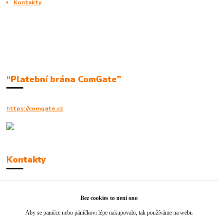
Kontakty
“Platební brána ComGate”
https://comgate.cz
Kontakty
Robert Polák
+420606494961
Bez cookies to není ono
Aby se paničce nebo páníčkovi lépe nakupovalo, tak používáme na webu
info@jackie-shop.cz