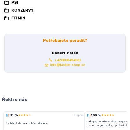
PSI
KONZERVY
FITMIN
Potřebujete poradit?
Robert Polák
+420606494961
info@jackie-shop.cz
Řekli o nás
80 %
100 %
★★★★☆
★★★★★
5. srpna
nakupuji opakovaně pro naprosto
Rychle dodáno a dobře zabaleno.
o stavu objednávky, rychlost dodá