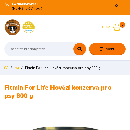
+420606494961
(Po-Pá, 8-17 hod.)
0
0 Kč
Menu
PSI
Fitmin For Life Hovězí konzerva pro psy 800 g
Fitmin For Life Hovězí konzerva pro
psy 800 g