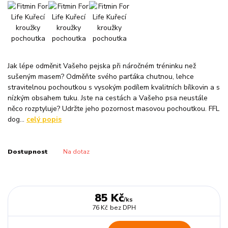
Jak lépe odměnit Vašeho pejska při náročném tréninku než
sušeným masem? Odměňte svého parťáka chutnou, lehce
stravitelnou pochoutkou s vysokým podílem kvalitních bílkovin a s
nízkým obsahem tuku. Jste na cestách a Vašeho psa neustále
něco rozptyluje? Udržte jeho pozornost masovou pochoutkou. FFL
dog...
celý popis
Dostupnost
Na dotaz
85 Kč
/
ks
76 Kč
bez DPH