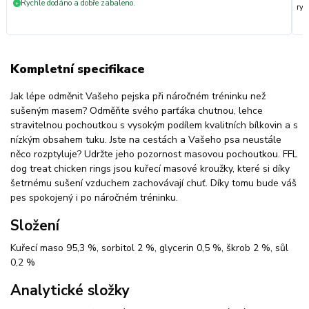
Rychle dodáno a dobře zabaleno.
+
ryc
Kompletní specifikace
Jak lépe odměnit Vašeho pejska při náročném tréninku než
sušeným masem? Odměňte svého parťáka chutnou, lehce
stravitelnou pochoutkou s vysokým podílem kvalitních bílkovin a s
nízkým obsahem tuku. Jste na cestách a Vašeho psa neustále
něco rozptyluje? Udržte jeho pozornost masovou pochoutkou. FFL
dog treat chicken rings jsou kuřecí masové kroužky, které si díky
šetrnému sušení vzduchem zachovávají chuť. Díky tomu bude váš
pes spokojený i po náročném tréninku.
Složení
Kuřecí maso 95,3 %, sorbitol 2 %, glycerin 0,5 %, škrob 2 %, sůl
0,2 %
Analytické složky