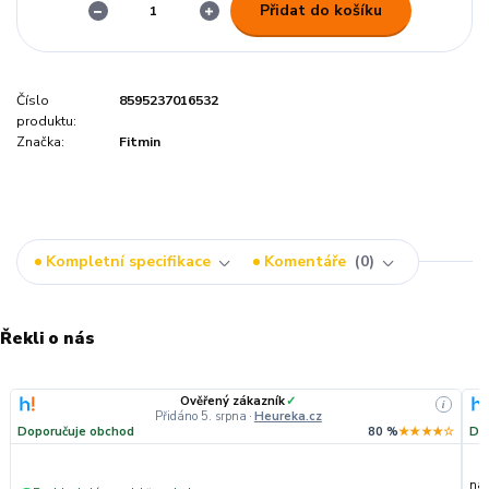
Přidat do košíku
Číslo
8595237016532
produktu:
Značka:
Fitmin
Kompletní specifikace
Komentáře
0
Řekli o nás
Ověřený zákazník
✓
i
Přidáno 5. srpna
·
Heureka.cz
Doporučuje obchod
80 %
★★★★☆
Do
nak