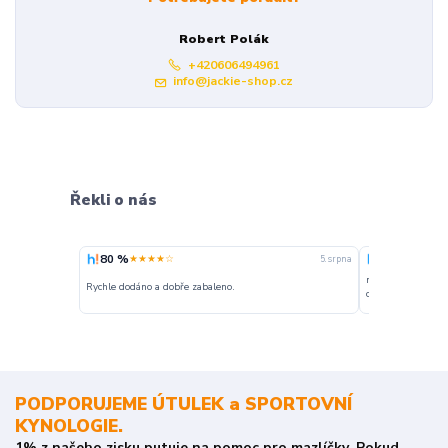
Robert Polák
+420606494961
info@jackie-shop.cz
Řekli o nás
80 %
100 %
★★★★☆
★★★
5. srpna
nakupuji opakovan
Rychle dodáno a dobře zabaleno.
o stavu objednávky
PODPORUJEME ÚTULEK a SPORTOVNÍ
KYNOLOGIE.
1% z našeho zisku putuje na pomoc pro mazlíčky. Pokud