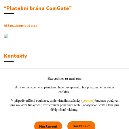
“Platební brána ComGate”
https://comgate.cz
Kontakty
Robert Polák
+420606494961
Bez cookies to není ono
Aby se paničce nebo páníčkovi lépe nakupovalo, tak používáme na webu
info@jackie-shop.cz
cookies.
V případě udělení souhlasu, tyhle virtuální sušenky (
cookies
) budeme používat
pro základní funkčnost, zpříjemnění používání webu, analytické účely a také pro
účely cílení reklamy.
Souhlasím
Nastavení