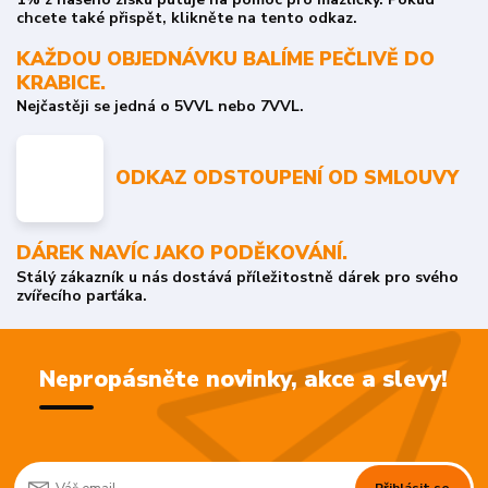
chcete také přispět, klikněte na tento odkaz.
KAŽDOU OBJEDNÁVKU BALÍME PEČLIVĚ DO
KRABICE.
Nejčastěji se jedná o 5VVL nebo 7VVL.
ODKAZ ODSTOUPENÍ OD SMLOUVY
DÁREK NAVÍC JAKO PODĚKOVÁNÍ.
Stálý zákazník u nás dostává příležitostně dárek pro svého
zvířecího parťáka.
Nepropásněte novinky, akce a slevy!
Přihlásit se