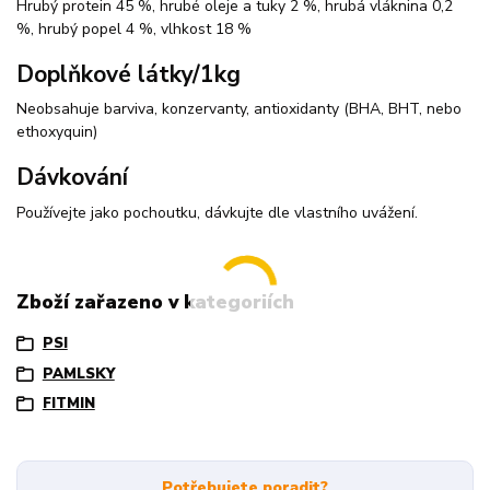
Hrubý protein 45 %, hrubé oleje a tuky 2 %, hrubá vláknina 0,2
%, hrubý popel 4 %, vlhkost 18 %
Doplňkové látky/1kg
Neobsahuje barviva, konzervanty, antioxidanty (BHA, BHT, nebo
ethoxyquin)
Dávkování
Používejte jako pochoutku, dávkujte dle vlastního uvážení.
Zboží zařazeno v kategoriích
PSI
PAMLSKY
FITMIN
Potřebujete poradit?