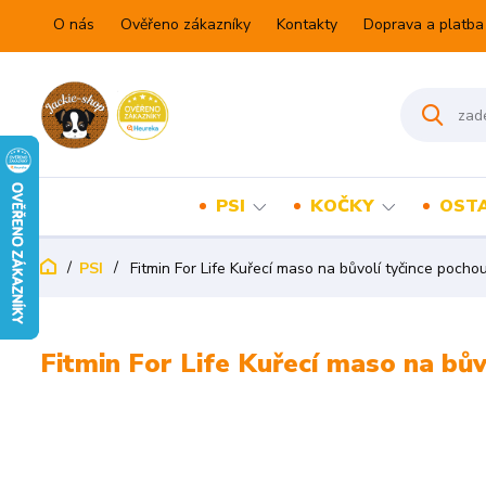
O nás
Ověřeno zákazníky
Kontakty
Doprava a platba
PSI
KOČKY
OSTA
PSI
Fitmin For Life Kuřecí maso na bůvolí tyčince pocho
Fitmin For Life Kuřecí maso na bův