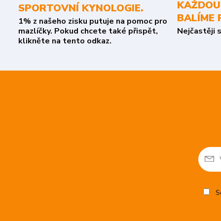
KAŽDOU
SPORTOVNÍ KYNOLOGIE.
BALÍME 
1% z našeho zisku putuje na pomoc pro
mazlíčky. Pokud chcete také přispět,
Nejčastěji 
klikněte na tento odkaz.
So