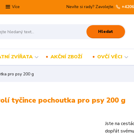
Nevíte si rady? Zavolejte.
+4206
Více
Hledat
TNÍ ZVÍŘATA
AKČNÍ ZBOŽÍ
OVČÍ VĚCI
utka pro psy 200 g
olí tyčince pochoutka pro psy 200 g
Jste na cestá
dopřát svému