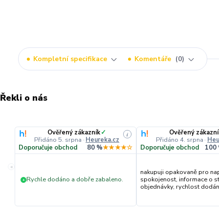
Kompletní specifikace
Komentáře
0
Řekli o nás
Ověřený zákazník
✓
Ověřený zákazní
i
Přidáno 5. srpna
·
Heureka.cz
Přidáno 4. srpna
·
Heu
Doporučuje obchod
80 %
★★★★☆
Doporučuje obchod
100
«
nakupuji opakovaně pro na
Rychle dodáno a dobře zabaleno.
spokojenost, informace o s
+
objednávky, rychlost dodání,