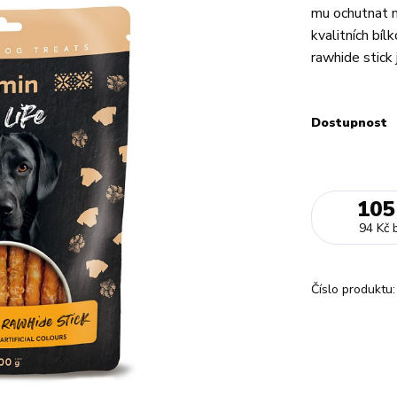
mu ochutnat 
kvalitních bí
rawhide stick j
Dostupnost
105
94 Kč
Číslo produktu: