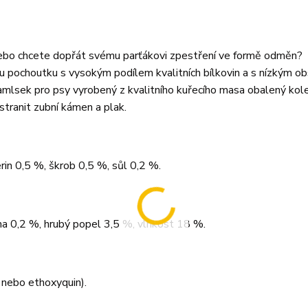
Nebo chcete dopřát svému parťákovi zpestření ve formě odměn?
u pochoutku s vysokým podílem kvalitních bílkovin a s nízkým 
 pamlsek pro psy vyrobený z kvalitního kuřecího masa obalený ko
stranit zubní kámen a plak.
rin 0,5 %, škrob 0,5 %, sůl 0,2 %.
ina 0,2 %, hrubý popel 3,5 %, vlhkost 18 %.
 nebo ethoxyquin).