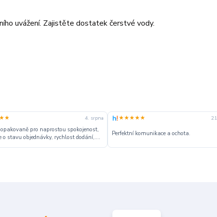
tního uvážení. Zajistěte dostatek čerstvé vody.
★★
★★★★★
4. srpna
21
 opakovaně pro naprostou spokojenost,
Perfektní komunikace a ochota.
 o stavu objednávky, rychlost dodání,....