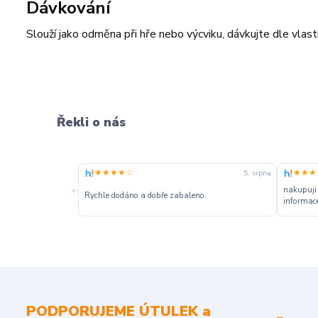
Dávkování
Slouží jako odměna při hře nebo výcviku, dávkujte dle vlas
Řekli o nás
★★★★☆
★★★
5. srpna
nakupuji
«
Rychle dodáno a dobře zabaleno.
informace
PODPORUJEME ÚTULEK a