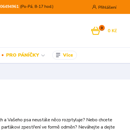
06494961
(Po-Pá, 8-17 hod.)
Přihlášení
0
0 Kč
Více
PRO PÁNÍČKY
ch a Vašeho psa neustále něco rozptyluje? Nebo chcete
 parťákovi zpestření ve formě odměn? Neváhejte a dejte