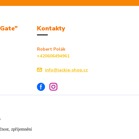
mGate”
Kontakty
Robert Polák
+420606494961
info@jackie-shop.cz
s.
Vytvořeno na
Eshop-rychle.cz
čnost, zpříjemnění