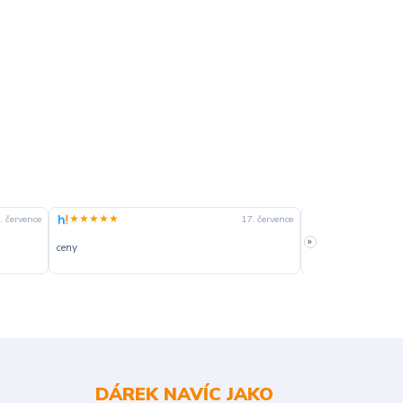
★★★★★
★★★★☆
. července
17. července
»
ceny
slušná rychlost dod
DÁREK NAVÍC JAKO