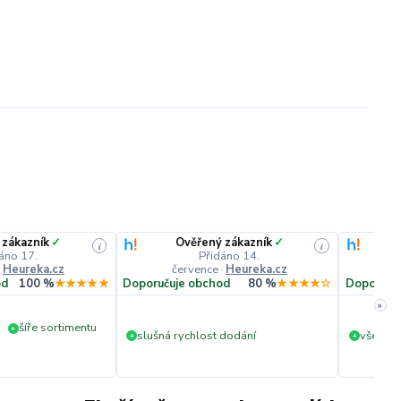
 zákazník
✓
Ověřený zákazník
✓
i
i
áno 17.
Přidáno 14.
·
Heureka.cz
července
·
Heureka.cz
č
od
100 %
★★★★★
Doporučuje obchod
80 %
★★★★☆
Doporuču
»
šíře sortimentu
+
slušná rychlost dodání
vše v p
+
+