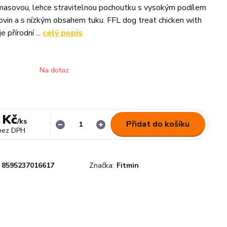
masovou, lehce stravitelnou pochoutku s vysokým podílem
lkovin a s nízkým obsahem tuku. FFL dog treat chicken with
e přírodní ...
celý popis
Na dotaz
 Kč
/
ks
Přidat do košíku
bez DPH
8595237016617
Značka:
Fitmin