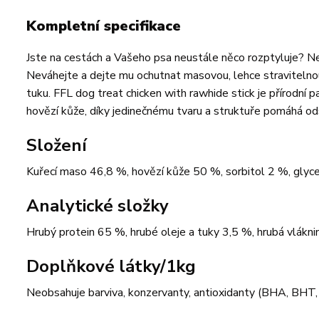
Kompletní specifikace
Jste na cestách a Vašeho psa neustále něco rozptyluje? 
Neváhejte a dejte mu ochutnat masovou, lehce stravitelno
tuku. FFL dog treat chicken with rawhide stick je přírodní
hovězí kůže, díky jedinečnému tvaru a struktuře pomáhá od
Složení
Kuřecí maso 46,8 %, hovězí kůže 50 %, sorbitol 2 %, glyce
Analytické složky
Hrubý protein 65 %, hrubé oleje a tuky 3,5 %, hrubá vlákn
Doplňkové látky/1kg
Neobsahuje barviva, konzervanty, antioxidanty (BHA, BHT,