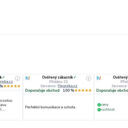
k
✓
Ověřený zákazník
✓
Ověřený
i
i
reka.cz
Přidáno 21.
Přid
července
·
Heureka.cz
července
 %
★★★★★
Doporučuje obchod
100 %
★★★★★
Doporučuje obch
prostou
ceny
tavu
+
Perfektní komunikace a ochota.
....
rychlost
+