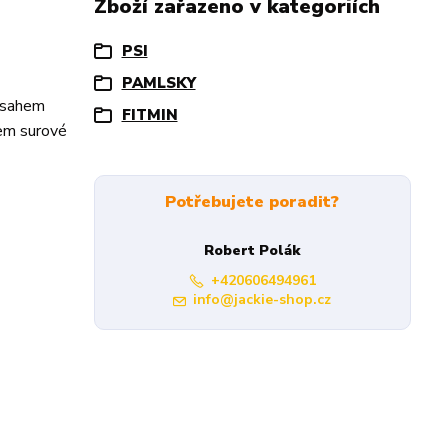
Zboží zařazeno v kategoriích
PSI
PAMLSKY
obsahem
FITMIN
lem surové
Potřebujete poradit?
Robert Polák
+420606494961
info@jackie-shop.cz