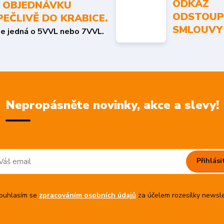
ODKAZ
 OBJEDNÁVKU
ODSTOUP
PEČLIVĚ DO KRABICE.
SMLOUVY
se jedná o 5VVL nebo 7VVL.
Nepropásněte novinky, akce a slevy!
Přihlási
uhlasím se
zpracováním osobních údajů
za účelem rozesílky newsle