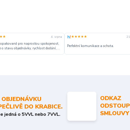
★★
★★★★★
4. srpna
21
 opakovaně pro naprostou spokojenost,
Perfektní komunikace a ochota.
 o stavu objednávky, rychlost dodání,....
ODKAZ
 OBJEDNÁVKU
ODSTOUP
PEČLIVĚ DO KRABICE.
SMLOUVY
se jedná o 5VVL nebo 7VVL.