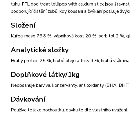
tuku. FFL dog treat lollipop with calcium stick jsou šťavna
podporující čištění zubů, kdy kousání a žvýkání posiluje žv
Složení
Kuřecí maso 75,8 %, vápníková kost 20 %, sorbitol 2 %, gl
Analytické složky
Hrubý protein 25 %, hrubé oleje a tuky 3 %, hrubá vláknin
Doplňkové látky/1kg
Neobsahuje barviva, konzervanty, antioxidanty (BHA, BHT,
Dávkování
Používejte jako pochoutku, dávkujte dle vlastního uvážení.