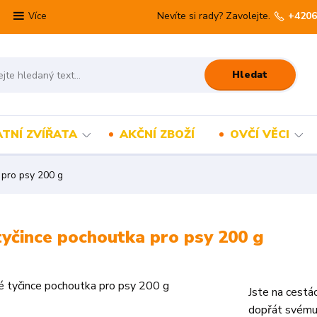
Nevíte si rady? Zavolejte.
+4206
Více
Hledat
TNÍ ZVÍŘATA
AKČNÍ ZBOŽÍ
OVČÍ VĚCI
 pro psy 200 g
 tyčince pochoutka pro psy 200 g
Jste na cestá
dopřát svému