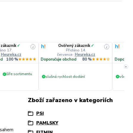
 zákazník
✓
Ověřený zákazník
✓
i
i
áno 17.
Přidáno 14.
·
Heureka.cz
července
·
Heureka.cz
č
od
100 %
★★★★★
Doporučuje obchod
80 %
★★★★☆
Doporuču
»
šíře sortimentu
+
slušná rychlost dodání
vše v p
+
+
Zboží zařazeno v kategoriích
PSI
PAMLSKY
obsahem
FITMIN