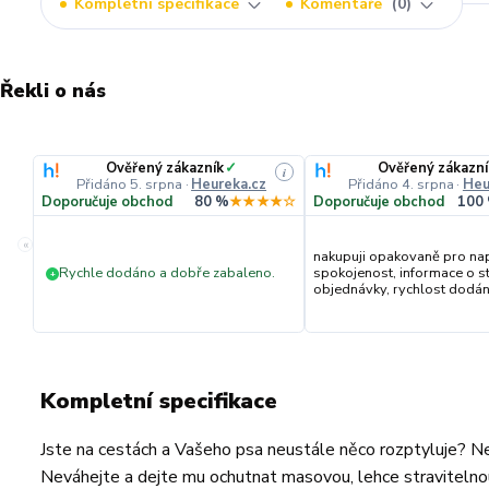
Kompletní specifikace
Komentáře
0
Řekli o nás
Ověřený zákazník
✓
Ověřený zákazní
i
Přidáno 5. srpna
·
Heureka.cz
Přidáno 4. srpna
·
Heu
Doporučuje obchod
80 %
★★★★☆
Doporučuje obchod
100
«
nakupuji opakovaně pro na
Rychle dodáno a dobře zabaleno.
spokojenost, informace o s
+
objednávky, rychlost dodání,
Kompletní specifikace
Jste na cestách a Vašeho psa neustále něco rozptyluje? 
Neváhejte a dejte mu ochutnat masovou, lehce stravitelno