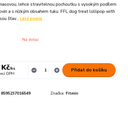
masovou, lehce stravitelnou pochoutku s vysokým podílem
lkovin a s nízkým obsahem tuku. FFL dog treat lollipop with
sou šťav...
celý popis
Na dotaz
 Kč
/
ks
Přidat do košíku
bez DPH
8595237016549
Značka:
Fitmin