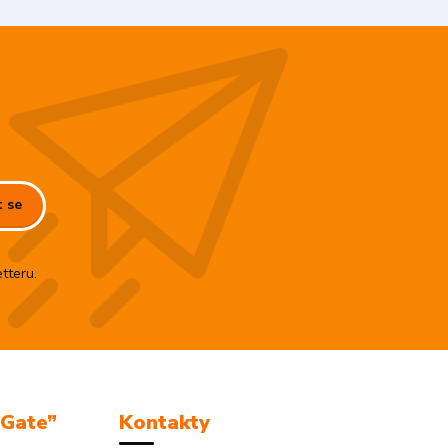
t se
tteru.
mGate”
Kontakty