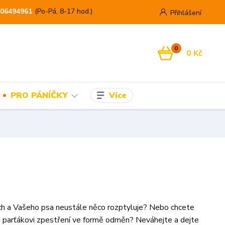
06494961
(Po-Pá, 8-17 hod.)
Přihlášení
0
0 Kč
Více
PRO PÁNÍČKY
ch a Vašeho psa neustále něco rozptyluje? Nebo chcete
 parťákovi zpestření ve formě odměn? Neváhejte a dejte