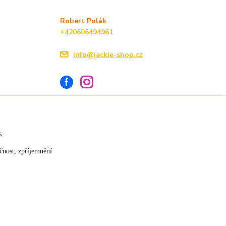
Robert Polák
+420606494961
info@jackie-shop.cz
s.
Vytvořeno na
Eshop-rychle.cz
čnost, zpříjemnění
★★★★☆
★★★★★
17. července
14. července
»
slušná rychlost dodání
vše v pořádku
×