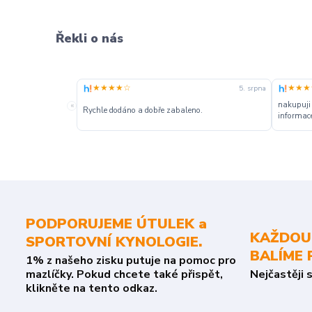
Řekli o nás
★★★★☆
★★★
5. srpna
nakupuji
«
Rychle dodáno a dobře zabaleno.
informace
PODPORUJEME ÚTULEK a
KAŽDOU
SPORTOVNÍ KYNOLOGIE.
BALÍME 
1% z našeho zisku putuje na pomoc pro
mazlíčky. Pokud chcete také přispět,
Nejčastěji 
klikněte na tento odkaz.