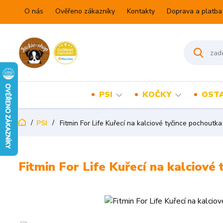
O nás
Ověřeno zákazníky
Kontakty
Doprava a platba
PSI
KOČKY
OSTA
PSI
Fitmin For Life Kuřecí na kalciové tyčince pochoutka
Fitmin For Life Kuřecí na kalciové