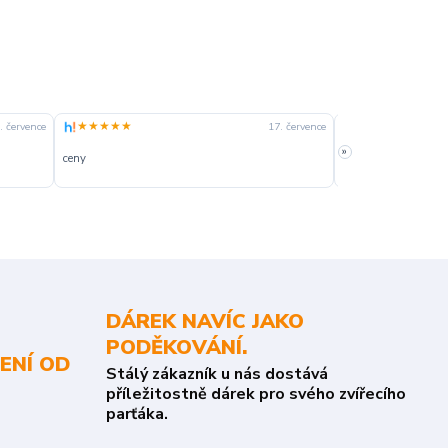
★★★★★
★★★★☆
. července
17. července
»
ceny
slušná rychlost dod
DÁREK NAVÍC JAKO
PODĚKOVÁNÍ.
ENÍ OD
Stálý zákazník u nás dostává
příležitostně dárek pro svého zvířecího
parťáka.