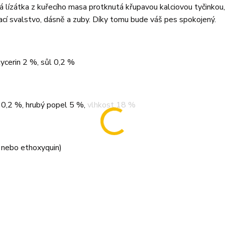
tá lízátka z kuřecího masa protknutá křupavou kalciovou tyčinkou,
ýkací svalstvo, dásně a zuby. Díky tomu bude váš pes spokojený.
ycerin 2 %, sůl 0,2 %
a 0,2 %, hrubý popel 5 %, vlhkost 18 %
 nebo ethoxyquin)