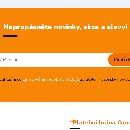
Nepropásněte novinky, akce a slevy!
Přihlási
uhlasím se
zpracováním osobních údajů
za účelem rozesílky newsle
“Platební brána Co