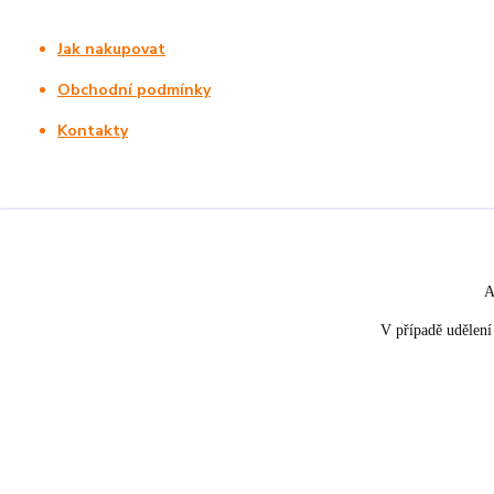
Jak nakupovat
Obchodní podmínky
Kontakty
A
V případě udělení 
★★★★☆
★★★★★
5. srpna
nakupuji opakovaně pro napros
«
Rychle dodáno a dobře zabaleno.
spokojenost, informace o stavu 
rychlost dodání,....