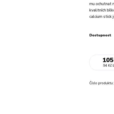
mu ochutnat 
kvalitních bí
calcium stick j
Dostupnost
105
94 Kč
Číslo produktu: