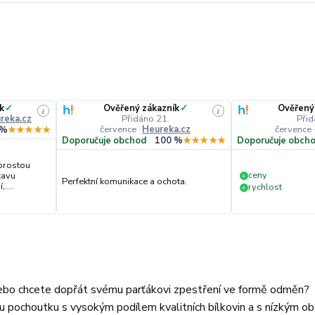
k
✓
Ověřený zákazník
✓
Ověřený
i
i
reka.cz
Přidáno 21.
Přid
července
·
Heureka.cz
července
 %
★★★★★
Doporučuje obchod
100 %
★★★★★
Doporučuje obch
prostou
ceny
tavu
+
Perfektní komunikace a ochota.
....
rychlost
+
Nebo chcete dopřát svému parťákovi zpestření ve formě odměn?
u pochoutku s vysokým podílem kvalitních bílkovin a s nízkým 