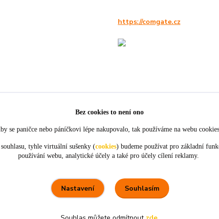
https://comgate.cz
Bez cookies to není ono
by se paničce nebo páníčkovi lépe nakupovalo, tak používáme na webu cookie
souhlasu, tyhle virtuální sušenky (
cookies
) budeme používat pro základní funk
používání webu, analytické účely a také pro účely cílení reklamy.
★★★★★
★★★★★
4. srpna
21. července
tou
objednávky,
Perfektní komunikace a ochota.
ceny
Souhlasím
Nastavení
Souhlas můžete odmítnout
zde
.