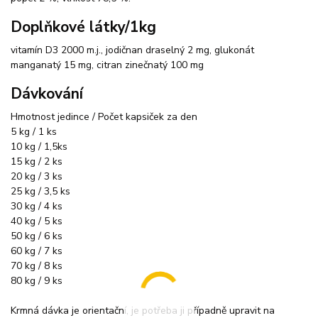
Doplňkové látky/1kg
vitamín D3 2000 m.j., jodičnan draselný 2 mg, glukonát
manganatý 15 mg, citran zinečnatý 100 mg
Dávkování
Hmotnost jedince / Počet kapsiček za den
5 kg / 1 ks
10 kg / 1,5ks
15 kg / 2 ks
20 kg / 3 ks
25 kg / 3,5 ks
30 kg / 4 ks
40 kg / 5 ks
50 kg / 6 ks
60 kg / 7 ks
70 kg / 8 ks
80 kg / 9 ks
Krmná dávka je orientační, je potřeba ji případně upravit na