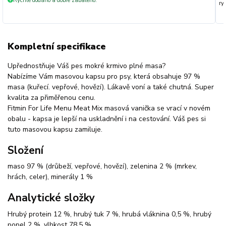
Rychle dodáno a dobře zabaleno.
+
ryc
Kompletní specifikace
Upřednostňuje Váš pes mokré krmivo plné masa?
Nabízíme Vám masovou kapsu pro psy, která obsahuje 97 %
masa (kuřecí. vepřové, hovězí). Lákavě voní a také chutná. Super
kvalita za přiměřenou cenu.
Fitmin For Life Menu Meat Mix masová vanička se vrací v novém
obalu - kapsa je lepší na uskladnění i na cestování. Váš pes si
tuto masovou kapsu zamiluje.
Složení
maso 97 % (drůbeží, vepřové, hovězí), zelenina 2 % (mrkev,
hrách, celer), minerály 1 %
Analytické složky
Hrubý protein 12 %, hrubý tuk 7 %, hrubá vláknina 0,5 %, hrubý
popel 2 %, vlhkost 78,5 %.