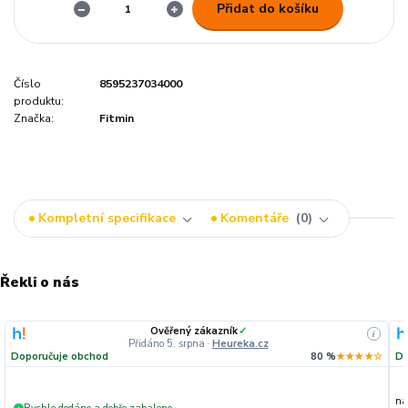
Přidat do košíku
Číslo
8595237034000
produktu:
Značka:
Fitmin
Kompletní specifikace
Komentáře
0
Řekli o nás
Ověřený zákazník
✓
i
Přidáno 5. srpna
·
Heureka.cz
Doporučuje obchod
80 %
★★★★☆
Do
na