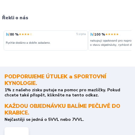
Řekli o nás
80 %
100 %
★★★★☆
★★★★★
5. srpna
nakupuji opakovaně pro naprosto
Rychle dodáno a dobře zabaleno.
o stavu objednávky, rychlost dodá
PODPORUJEME ÚTULEK a SPORTOVNÍ
KYNOLOGIE.
1% z našeho zisku putuje na pomoc pro mazlíčky. Pokud
chcete také přispět, klikněte na tento odkaz.
KAŽDOU OBJEDNÁVKU BALÍME PEČLIVĚ DO
KRABICE.
Nejčastěji se jedná o 5VVL nebo 7VVL.