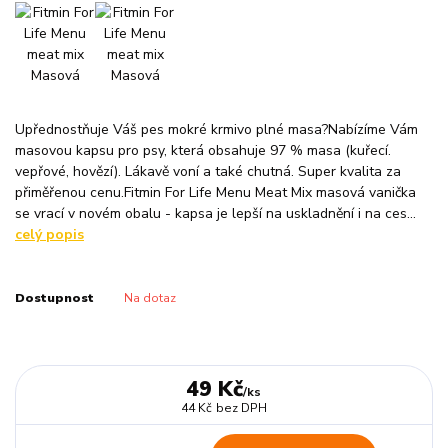
Upřednostňuje Váš pes mokré krmivo plné masa?Nabízíme Vám
masovou kapsu pro psy, která obsahuje 97 % masa (kuřecí.
vepřové, hovězí). Lákavě voní a také chutná. Super kvalita za
přiměřenou cenu.Fitmin For Life Menu Meat Mix masová vanička
se vrací v novém obalu - kapsa je lepší na uskladnění i na ces...
celý popis
Dostupnost
Na dotaz
49 Kč
/
ks
44 Kč
bez DPH