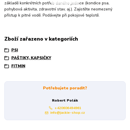
základě konkrétních potřeb daného jedince (kondice psa,
pohybová aktivita, zdravotní stav, aj.). Zajistěte neomezený
přístup k pitné vodě. Podávejte při pokojové teplotě.
Zboží zařazeno v kategoriích
PSI
PAŠTIKY, KAPSIČKY
FITMIN
Potřebujete poradit?
Robert Polák
+420606494961
info@jackie-shop.cz