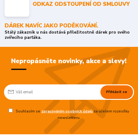
ODKAZ ODSTOUPENÍ OD SMLOUVY
DÁREK NAVÍC JAKO PODĚKOVÁNÍ.
Stálý zákazník u nás dostává příležitostně dárek pro svého
zvířecího parťáka.
Nepropásněte novinky, akce a slevy!
Přihlásit se
Souhlasím se
zpracováním osobních údajů
za účelem rozesílky
newsletteru.