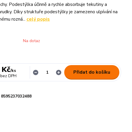
chy. Podestýlka účinně a rychle absorbuje tekutiny a
hrudky. Díky struktuře podestýlky je zamezeno ulpívání na
nému rozná...
celý popis
Na dotaz
 Kč
/
ks
Přidat do košíku
bez DPH
8595237032488