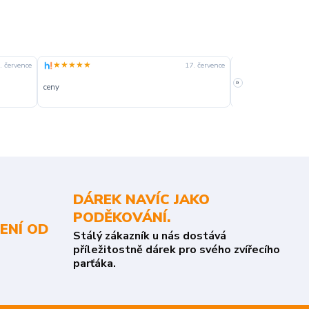
★★★★★
★★★★☆
. července
17. července
»
ceny
slušná rychlost dod
DÁREK NAVÍC JAKO
PODĚKOVÁNÍ.
ENÍ OD
Stálý zákazník u nás dostává
příležitostně dárek pro svého zvířecího
parťáka.