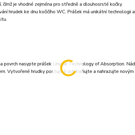
í, čímž je vhodné zejména pro středně a dlouhosrsté kočky.
pování hrudek ke dnu kočičího WC. Prášek má unikátní technologii 
itu.
a na povrch nasypte prášek Unique Technology of Absorption. Ná
ivem. Vytvořené hrudky postupně odstraňujte a nahrazujte novým