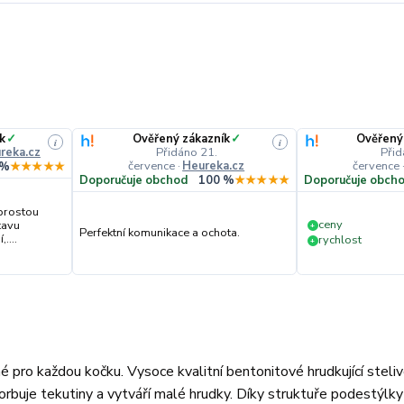
k
✓
Ověřený zákazník
✓
Ověřený
i
i
reka.cz
Přidáno 21.
Přid
července
·
Heureka.cz
července
 %
★★★★★
Doporučuje obchod
100 %
★★★★★
Doporučuje obch
prostou
ceny
tavu
+
Perfektní komunikace a ochota.
....
rychlost
+
né pro každou kočku. Vysoce kvalitní bentonitové hrudkující steli
orbuje tekutiny a vytváří malé hrudky. Díky struktuře podestýlky