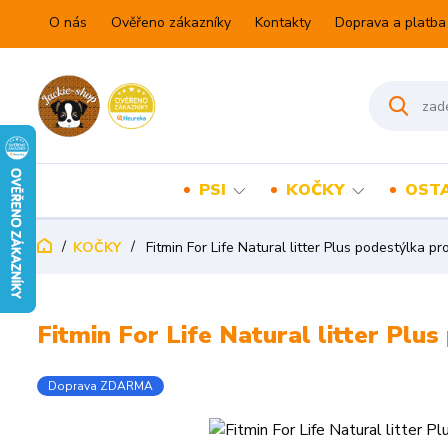
O nás
Ověřeno zákazníky
Kontakty
Doprava a platba
PSI
KOČKY
OSTA
KOČKY
Fitmin For Life Natural litter Plus podestýlka pr
Fitmin For Life Natural litter Plu
Doprava ZDARMA