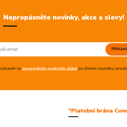
Nepropásněte novinky, akce a slevy!
Přihlási
uhlasím se
zpracováním osobních údajů
za účelem rozesílky newsle
“Platební brána Co