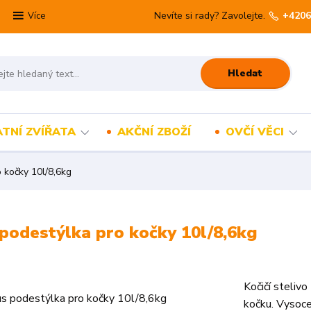
Nevíte si rady? Zavolejte.
+4206
Více
Hledat
TNÍ ZVÍŘATA
AKČNÍ ZBOŽÍ
OVČÍ VĚCI
o kočky 10l/8,6kg
s podestýlka pro kočky 10l/8,6kg
Kočičí stelivo
kočku. Vysoce 