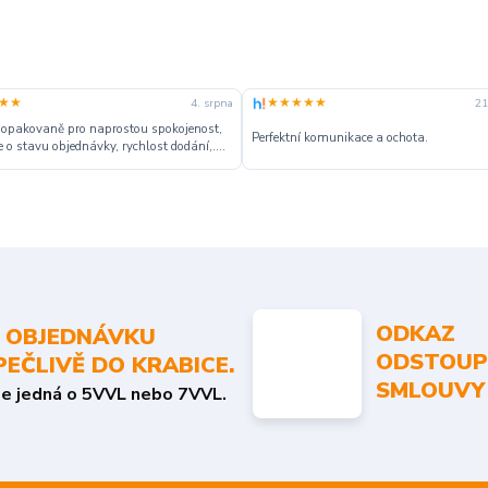
★★
★★★★★
4. srpna
21
 opakovaně pro naprostou spokojenost,
Perfektní komunikace a ochota.
 o stavu objednávky, rychlost dodání,....
ODKAZ
 OBJEDNÁVKU
ODSTOUP
PEČLIVĚ DO KRABICE.
SMLOUVY
se jedná o 5VVL nebo 7VVL.