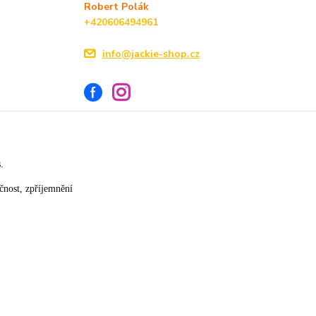
Robert Polák
+420606494961
info@jackie-shop.cz
s.
Vytvořeno na
Eshop-rychle.cz
čnost, zpříjemnění
★★★★☆
★★★★★
17. července
14. července
»
slušná rychlost dodání
vše v pořádku
×