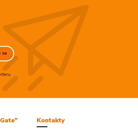
t se
tteru.
mGate”
Kontakty