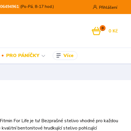
06494961
(Po-Pá, 8-17 hod.)
Přihlášení
0
0 Kč
Více
PRO PÁNÍČKY
 Fitmin For Life je tu! Bezprašné stelivo vhodné pro každou
kvalitní bentonitové hrudkující stelivo pohlcující