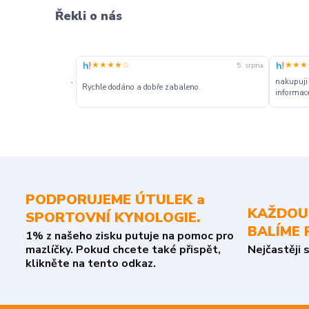
Řekli o nás
★★★★☆
★★★
5. srpna
nakupuji
«
Rychle dodáno a dobře zabaleno.
informace
PODPORUJEME ÚTULEK a
KAŽDOU
SPORTOVNÍ KYNOLOGIE.
BALÍME 
1% z našeho zisku putuje na pomoc pro
mazlíčky. Pokud chcete také přispět,
Nejčastěji 
klikněte na tento odkaz.