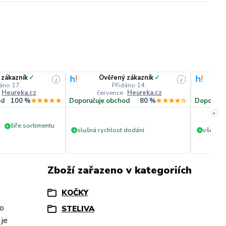
 zákazník
✓
Ověřený zákazník
✓
i
i
áno 17.
Přidáno 14.
·
Heureka.cz
července
·
Heureka.cz
č
od
100 %
★★★★★
Doporučuje obchod
80 %
★★★★☆
Doporuču
»
šíře sortimentu
+
slušná rychlost dodání
vše v p
+
+
Zboží zařazeno v kategoriích
KOČKY
vo
STELIVA
 je