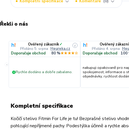
Kompletní specifikace
Komentáře
0
Řekli o nás
Ověřený zákazník
✓
Ověřený zákazní
i
Přidáno 5. srpna
·
Heureka.cz
Přidáno 4. srpna
·
Heu
Doporučuje obchod
80 %
★★★★☆
Doporučuje obchod
100
«
nakupuji opakovaně pro na
Rychle dodáno a dobře zabaleno.
spokojenost, informace o s
+
objednávky, rychlost dodání,
Kompletní specifikace
Kočičí stelivo Fitmin For Life je tu! Bezprašné stelivo vhod
pohlcující nepříjmené pachy. Podestýlka účinně a rychle abs