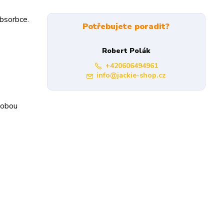
absorbce.
Potřebujete poradit?
Robert Polák
+420606494961
info@jackie-shop.cz
dobou