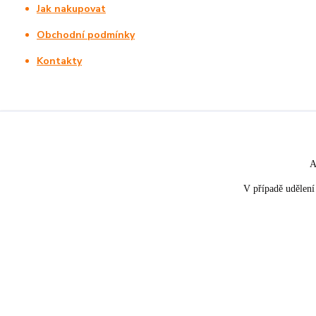
Jak nakupovat
Obchodní podmínky
Kontakty
A
V případě udělení 
★★★★☆
★★★★★
5. srpna
nakupuji opakovaně pro napros
«
Rychle dodáno a dobře zabaleno.
spokojenost, informace o stavu 
rychlost dodání,....