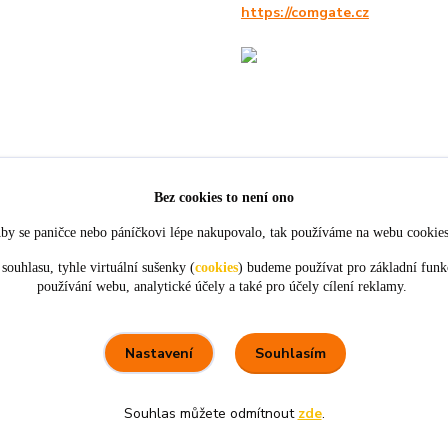
https://comgate.cz
Bez cookies to není ono
by se paničce nebo páníčkovi lépe nakupovalo, tak používáme na webu cookie
souhlasu, tyhle virtuální sušenky (
cookies
) budeme používat pro základní funk
používání webu, analytické účely a také pro účely cílení reklamy.
★★★★★
★★★★★
4. srpna
21. července
tou
objednávky,
Perfektní komunikace a ochota.
ceny
Souhlasím
Nastavení
Souhlas můžete odmítnout
zde
.