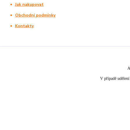
Jak nakupovat
Obchodní podmínky
Kontakty
A
V případě udělení 
★★★★☆
★★★★★
5. srpna
nakupuji opakovaně pro napros
«
Rychle dodáno a dobře zabaleno.
spokojenost, informace o stavu 
rychlost dodání,....