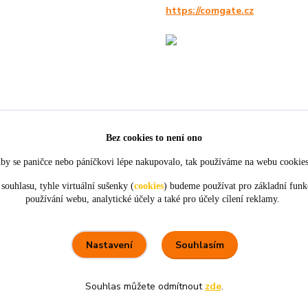
https://comgate.cz
Bez cookies to není ono
by se paničce nebo páníčkovi lépe nakupovalo, tak používáme na webu cookie
souhlasu, tyhle virtuální sušenky (
cookies
) budeme používat pro základní funk
používání webu, analytické účely a také pro účely cílení reklamy.
★★★★★
★★★★★
4. srpna
21. července
tou
objednávky,
Perfektní komunikace a ochota.
ceny
Souhlasím
Nastavení
Souhlas můžete odmítnout
zde
.