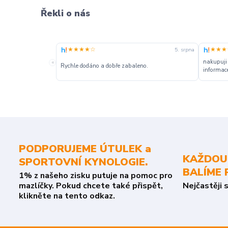
Řekli o nás
★★★★☆
★★★
5. srpna
nakupuji
«
Rychle dodáno a dobře zabaleno.
informace
PODPORUJEME ÚTULEK a
KAŽDOU
SPORTOVNÍ KYNOLOGIE.
BALÍME 
1% z našeho zisku putuje na pomoc pro
mazlíčky. Pokud chcete také přispět,
Nejčastěji 
klikněte na tento odkaz.