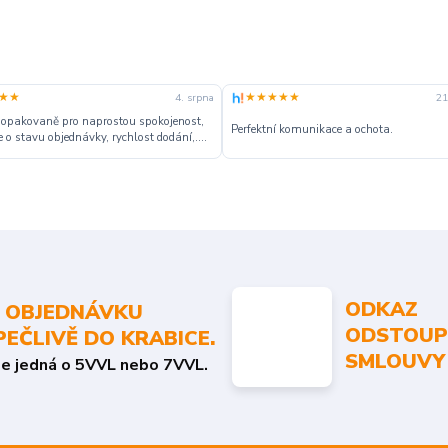
★★
★★★★★
4. srpna
21
 opakovaně pro naprostou spokojenost,
Perfektní komunikace a ochota.
 o stavu objednávky, rychlost dodání,....
ODKAZ
 OBJEDNÁVKU
ODSTOUP
PEČLIVĚ DO KRABICE.
SMLOUVY
se jedná o 5VVL nebo 7VVL.