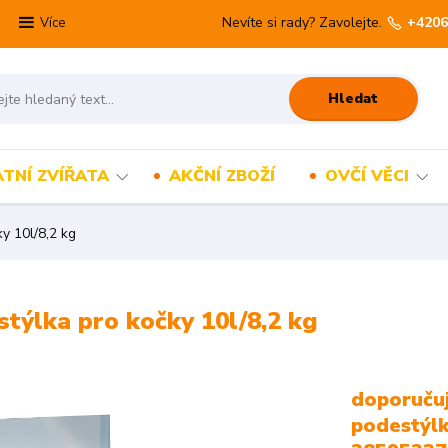
Nevíte si rady? Zavolejte.
+4206
Více
Hledat
TNÍ ZVÍŘATA
AKČNÍ ZBOŽÍ
OVČÍ VĚCI
ky 10l/8,2 kg
estýlka pro kočky 10l/8,2 kg
doporučuj
podestýlk