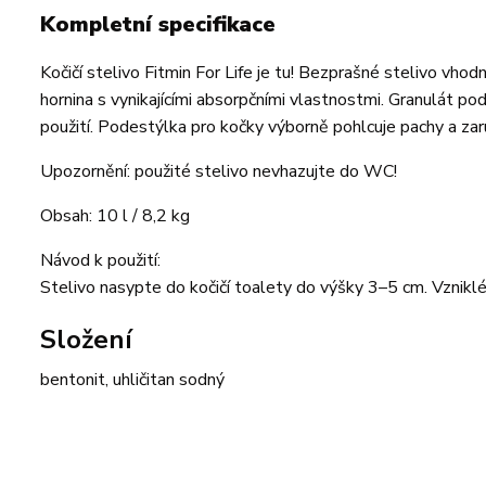
Kompletní specifikace
Kočičí stelivo Fitmin For Life je tu! Bezprašné stelivo vhodn
hornina s vynikajícími absorpčními vlastnostmi. Granulát p
použití. Podestýlka pro kočky výborně pohlcuje pachy a zar
Upozornění: použité stelivo nevhazujte do WC!
Obsah: 10 l / 8,2 kg
Návod k použití:
Stelivo nasypte do kočičí toalety do výšky 3–5 cm. Vznikl
Složení
bentonit, uhličitan sodný