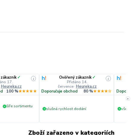
 zákazník
✓
Ověřený zákazník
✓
i
i
áno 17.
Přidáno 14.
·
Heureka.cz
července
·
Heureka.cz
č
od
100 %
★★★★★
Doporučuje obchod
80 %
★★★★☆
Doporuču
»
šíře sortimentu
+
slušná rychlost dodání
vše v p
+
+
Zboží zařazeno v kategoriích