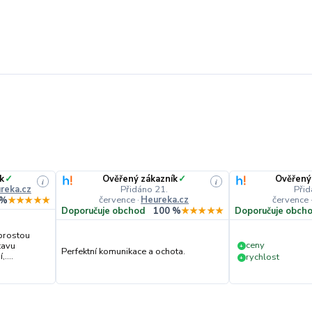
k
✓
Ověřený zákazník
✓
Ověřený
i
i
reka.cz
Přidáno 21.
Přid
července
·
Heureka.cz
července
 %
★★★★★
Doporučuje obchod
100 %
★★★★★
Doporučuje obch
prostou
ceny
tavu
+
Perfektní komunikace a ochota.
....
rychlost
+