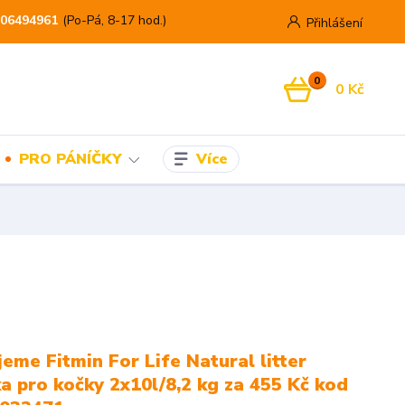
06494961
(Po-Pá, 8-17 hod.)
Přihlášení
0
0 Kč
Více
PRO PÁNÍČKY
eme Fitmin For Life Natural litter
a pro kočky 2x10l/8,2 kg za 455 Kč kod