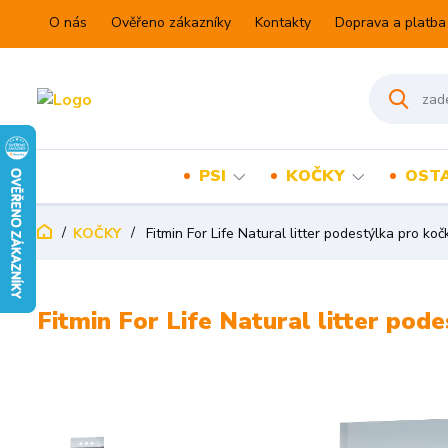
O nás
Ověřeno zákazníky
Kontakty
Doprava a platba
PSI
KOČKY
OSTA
KOČKY
Fitmin For Life Natural litter podestýlka pro koč
Fitmin For Life Natural litter pod