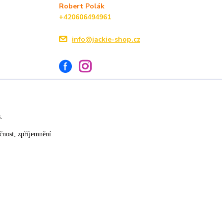
Robert Polák
+420606494961
info@jackie-shop.cz
s.
Vytvořeno na
Eshop-rychle.cz
čnost, zpříjemnění
★★★★☆
★★★★★
17. července
14. července
»
slušná rychlost dodání
vše v pořádku
×