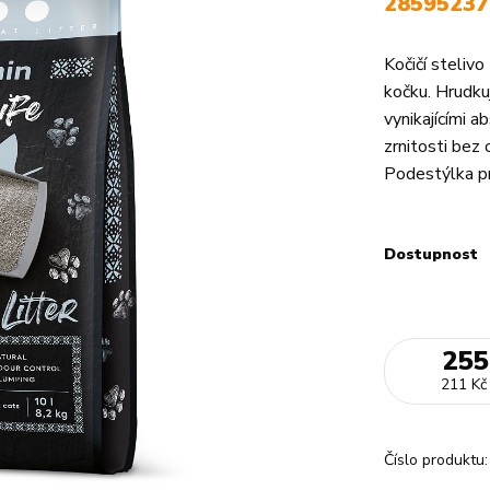
28595237
Kočičí stelivo
kočku. Hrudkují
vynikajícími 
zrnitosti bez 
Podestýlka pr
Dostupnost
255
211 Kč
Číslo produktu: