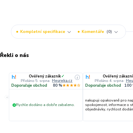
Kompletní specifikace
Komentáře
0
Řekli o nás
Ověřený zákazník
✓
Ověřený zákazní
i
Přidáno 5. srpna
·
Heureka.cz
Přidáno 4. srpna
·
Heu
Doporučuje obchod
80 %
★★★★☆
Doporučuje obchod
100
«
nakupuji opakovaně pro na
Rychle dodáno a dobře zabaleno.
spokojenost, informace o s
+
objednávky, rychlost dodání,