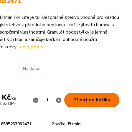
032471
 Fitmin For Life je tu! Bezprašné stelivo vhodné pro každou
cí stelivo z přírodního bentonitu, což je jílovitá hornina s
absorpčními vlastnostmi. Granulát podestýlky je jemné
ostrých hran a zaručuje kočkám pohodlné použití.
o kočky...
celý popis
Na dotaz
 Kč
/
ks
Přidat do košíku
bez DPH
8595237032471
Značka:
Fitmin