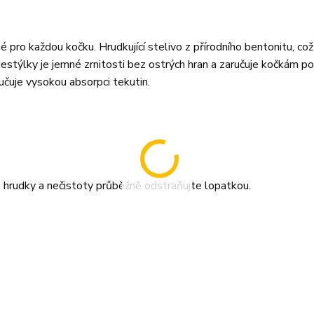
é pro každou kočku. Hrudkující stelivo z přírodního bentonitu, což j
odestýlky je jemné zrnitosti bez ostrých hran a zaručuje kočkám p
učuje vysokou absorpci tekutin.
é hrudky a nečistoty průběžně odstraňujte lopatkou.