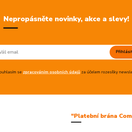
Nepropásněte novinky, akce a slevy!
Přihlási
uhlasím se
zpracováním osobních údajů
za účelem rozesílky newsle
“Platební brána Co