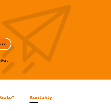
t se
tteru.
mGate”
Kontakty