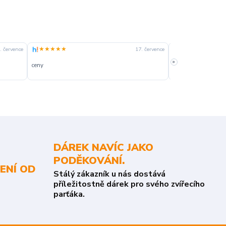
★★★★★
★★★★☆
. července
17. července
»
ceny
slušná rychlost dod
DÁREK NAVÍC JAKO
PODĚKOVÁNÍ.
ENÍ OD
Stálý zákazník u nás dostává
příležitostně dárek pro svého zvířecího
parťáka.