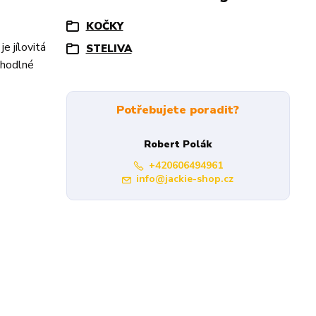
KOČKY
e jílovitá
STELIVA
ohodlné
Potřebujete poradit?
Robert Polák
+420606494961
info@jackie-shop.cz