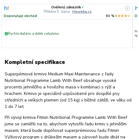
Ověřený zákazník
✓
i
Přidáno 5. srpna
·
Heureka.cz
Doporučuje obchod
80 %
★★★★☆
Do
na
Rychle dodáno a dobře zabaleno.
+
ryc
Kompletní specifikace
Superpémiové krmivo Medium Maxi Maintenance z řady
Nutritional Programme Lamb With Beef obsahuje vysoké
procento jehněčího a hovězího masa v kombinaci s rýží a
hrachem. Krmivo je speciálně uzpůsobené pro dospělé psy
středních a velkých plemen (od 15 kg) v běžné zátěži, ve věku od
1 do 7 let.
Při vývoji krmiva Fitmin Nutritional Programme Lamb With Beef
jsme se zaměřili na to, abychom vytvořili řadu krmiv s jehněčím
masem, která bude doplňovat superprémiovou řadu Fitmin
Výživový program s drůbežím masem a zároveň bude dbát na