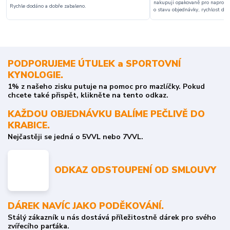
nakupuji opakovaně pro naprosto
Rychle dodáno a dobře zabaleno.
o stavu objednávky, rychlost dodá
PODPORUJEME ÚTULEK a SPORTOVNÍ
KYNOLOGIE.
1% z našeho zisku putuje na pomoc pro mazlíčky. Pokud
chcete také přispět, klikněte na tento odkaz.
KAŽDOU OBJEDNÁVKU BALÍME PEČLIVĚ DO
KRABICE.
Nejčastěji se jedná o 5VVL nebo 7VVL.
ODKAZ ODSTOUPENÍ OD SMLOUVY
DÁREK NAVÍC JAKO PODĚKOVÁNÍ.
Stálý zákazník u nás dostává příležitostně dárek pro svého
zvířecího parťáka.