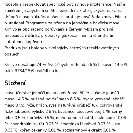
filozofii a respektovat specifické potravinové intolerance. Naším
záměrem je abychom snížili možnosti rizik alergických reakcí na
drůbeží maso, kukuřici a pšenici, proto je nová řada krmiva Fitmin
Nutritional Programme založena na jehněčím a hovězím mase.
Krmivo je obohaceno borůvkami a černým rybízem pro své
antioxidační účinky, prebiotiky, glukosaminem a chondroitin-
sulfátem a kopřivou.
Produkty jsou baleny v ekologicky šetrných recyklovatelných
obalech.
Krmivo obsahuje 74 % živočišných proteinů, 26 % bílkovin, 14,5 %
tuků, 3734/15,6 kcal/MJ na kg.
Složení
maso (čerstvé jehněčí maso a vnitřnosti 50 %, sušené jehněčí
maso 14,5 %, sušené hovězí maso 8,5 %, hydrolyzované jehněčí
maso 3 %), rýže, hrách, rýže naturální, drůbeží tuk, cukrovarské
řízky, jablečné výlisky 2,6 %, kvasnice, lososový olej 1 %, černý
rybíz 0,5 %, borůvky 0,5 %, mononatrium fosfát, glukosamin 0,06
%, chondroitin-sulfát 0,05 %, smetánka lékařská 0,03 %, juka
0,03 %, kořen čekanky 0,01 %, rozmarýnový extrakt 0,01 %.