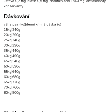
listová 0,7 mg, biotin 0,5 mg, cholinchlorid 1340 mg; antioxidanty,
konzervanty.
Dávkování
váha psa (kg)|denní krmná dávka (g)
15kg|240g
20kg|290g
25kg|340g
30kg|390g
35kg|440g
40kg|490g
45kg|540g
50kg|590g
55kg|640g
60kg|680g
65kg|720g
70kg|760g
80kg|800g