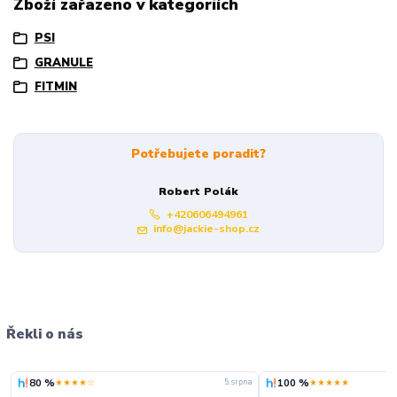
Zboží zařazeno v kategoriích
PSI
GRANULE
FITMIN
Potřebujete poradit?
Robert Polák
+420606494961
info@jackie-shop.cz
Řekli o nás
80 %
100 %
★★★★☆
★★★★★
5. srpna