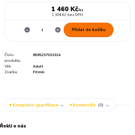
1 460 Kč
/
ks
1 304 Kč
bez DPH
Přidat do košíku
Číslo
8595237033324
produktu:
Věk:
Adult
Značka:
Fitmin
Kompletní specifikace
Komentáře
0
Řekli o nás