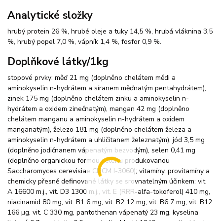
Analytické složky
hrubý protein 26 %, hrubé oleje a tuky 14,5 %, hrubá vláknina 3,5
%, hrubý popel 7,0 %, vápník 1,4 %, fosfor 0,9 %.
Doplňkové látky/1kg
stopové prvky: měď 21 mg (doplněno chelátem mědi a
aminokyselin n-hydrátem a síranem měďnatým pentahydrátem),
zinek 175 mg (doplněno chelátem zinku a aminokyselin n-
hydrátem a oxidem zinečnatým), mangan 42 mg (doplněno
chelátem manganu a aminokyselin n-hydrátem a oxidem
manganatým), železo 181 mg (doplněno chelátem železa a
aminokyselin n-hydrátem a uhličitanem železnatým), jód 3,5 mg
(doplněno jodičnanem vápenatým bezvodým), selen 0,41 mg
(doplněno organickou formou selenu produkovanou
Saccharomyces cerevisiae CNCM I-3060); vitamíny, provitamíny a
chemicky přesně definované látky se srovnatelným účinkem: vit.
A 16600 m.j., vit. D3 1300 m.j., vit. E (RRR-alfa-tokoferol) 410 mg,
niacinamid 80 mg, vit. B1 6 mg, vit. B2 12 mg, vit. B6 7 mg, vit. B12
166 µg, vit. C 330 mg, pantothenan vápenatý 23 mg, kyselina