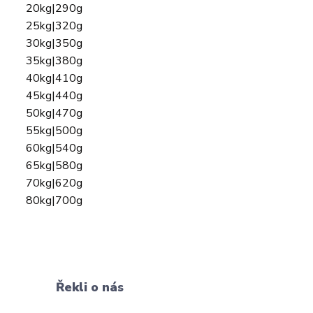
20kg|290g
25kg|320g
30kg|350g
35kg|380g
40kg|410g
45kg|440g
50kg|470g
55kg|500g
60kg|540g
65kg|580g
70kg|620g
80kg|700g
Řekli o nás