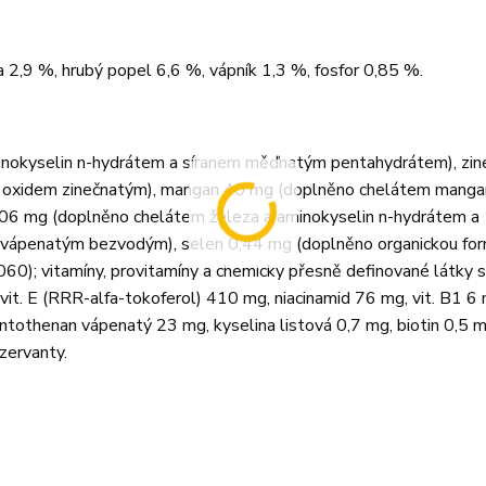
a 2,9 %, hrubý popel 6,6 %, vápník 1,3 %, fosfor 0,85 %.
inokyselin n-hydrátem a síranem měďnatým pentahydrátem), zi
a oxidem zinečnatým), mangan 40 mg (doplněno chelátem manga
06 mg (doplněno chelátem železa a aminokyselin n-hydrátem a
m vápenatým bezvodým), selen 0,44 mg (doplněno organickou fo
0); vitamíny, provitamíny a chemicky přesně definované látky 
 vit. E (RRR-alfa-tokoferol) 410 mg, niacinamid 76 mg, vit. B1 6 m
antothenan vápenatý 23 mg, kyselina listová 0,7 mg, biotin 0,5 m
zervanty.