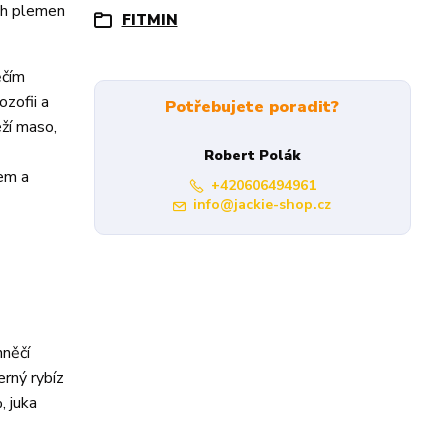
ých plemen
FITMIN
ěčím
zofii a
Potřebujete poradit?
eží maso,
Robert Polák
tem a
+420606494961
info@jackie-shop.cz
hněčí
erný rybíz
, juka