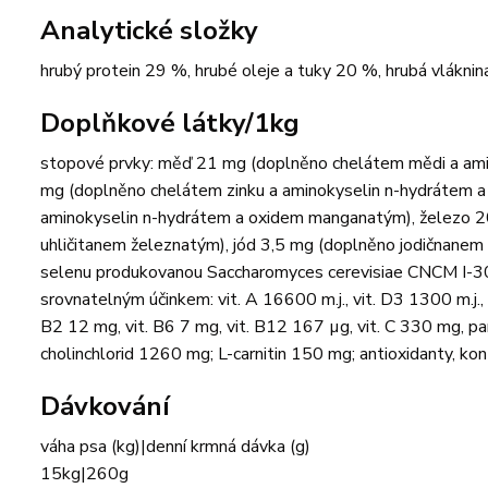
Analytické složky
hrubý protein 29 %, hrubé oleje a tuky 20 %, hrubá vláknin
Doplňkové látky/1kg
stopové prvky: měď 21 mg (doplněno chelátem mědi a am
mg (doplněno chelátem zinku a aminokyselin n-hydrátem 
aminokyselin n-hydrátem a oxidem manganatým), železo 2
uhličitanem železnatým), jód 3,5 mg (doplněno jodičnane
selenu produkovanou Saccharomyces cerevisiae CNCM I-306
srovnatelným účinkem: vit. A 16600 m.j., vit. D3 1300 m.j.,
B2 12 mg, vit. B6 7 mg, vit. B12 167 µg, vit. C 330 mg, p
cholinchlorid 1260 mg; L-carnitin 150 mg; antioxidanty, kon
Dávkování
váha psa (kg)|denní krmná dávka (g)
15kg|260g