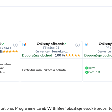
k
✓
Ověřený zákazník
✓
Ověřený
i
i
reka.cz
Přidáno 21.
Přid
července
·
Heureka.cz
července
 %
★★★★★
Doporučuje obchod
100 %
★★★★★
Doporučuje obch
prostou
ceny
tavu
+
Perfektní komunikace a ochota.
....
rychlost
+
tritional Programme Lamb With Beef obsahuje vysoké procent