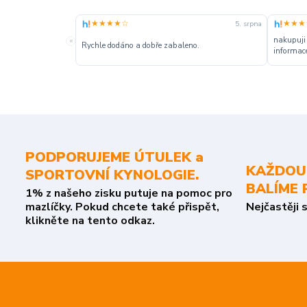
★★★★☆
★★★
5. srpna
nakupuji
«
Rychle dodáno a dobře zabaleno.
informace
PODPORUJEME ÚTULEK a
KAŽDOU
SPORTOVNÍ KYNOLOGIE.
BALÍME 
1% z našeho zisku putuje na pomoc pro
mazlíčky. Pokud chcete také přispět,
Nejčastěji 
klikněte na tento odkaz.