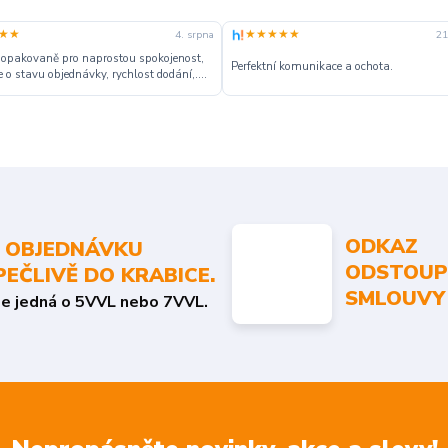
★★
★★★★★
4. srpna
21
 opakovaně pro naprostou spokojenost,
Perfektní komunikace a ochota.
 o stavu objednávky, rychlost dodání,....
ODKAZ
 OBJEDNÁVKU
ODSTOUP
PEČLIVĚ DO KRABICE.
SMLOUVY
se jedná o 5VVL nebo 7VVL.