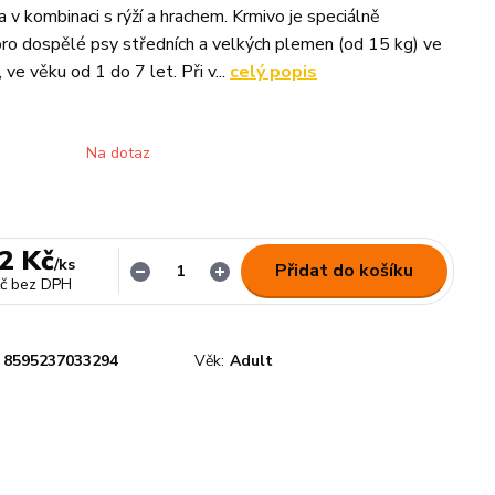
 v kombinaci s rýží a hrachem. Krmivo je speciálně
o dospělé psy středních a velkých plemen (od 15 kg) ve
 ve věku od 1 do 7 let. Při v...
celý popis
Na dotaz
2 Kč
/
ks
Přidat do košíku
č
bez DPH
8595237033294
Věk:
Adult
n