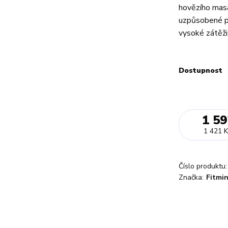
hovězího masa
uzpůsobené pr
vysoké zátěži,
Dostupnost
1 59
1 421 K
Číslo produktu:
Značka:
Fitmi