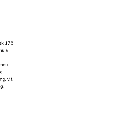
nek 178
nu a
rmou
se
g, vit.
g,