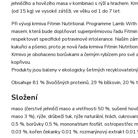
jehněčího a hovězího masa v kombinaci s rýží a hrachem. K
(od 15 kg) ve vysoké zátěži, ve věku od 1 do 7 let.
Při vývoji krmiva Fitmin Nutritional Programme Lamb With B
masem, která bude doplňovat superprémiovou řadu Fitmin 
respektovat specifické potravinové intolerance. Naším zámě
kukuřici a pšenici, proto je nová řada krmiva Fitmin Nutri
Krmivo je obohaceno borůvkami a černým rybízem pro své an
kopřivou.
Produkty jsou baleny v ekologicky šetrných recyklovatelný
Obsahuje 81 % živočišných proteinů, 29 % bílkovin, 20 % 
Složení
maso (čerstvé jehněčí maso a vnitřnosti 50 %, sušené hov
maso 3 %), rýže, drůbeží tuk, rýže naturální, hrách, cukrovar
0,5 %, borůvky 0,5 %, mononatrium fosfát, ostropestřec m
0,03 %, kořen čekanky 0,01 %, rozmarýnový extrakt 0,01