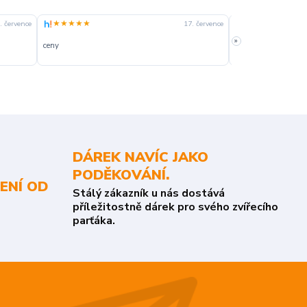
★★★★★
★★★★☆
. července
17. července
»
ceny
slušná rychlost dod
DÁREK NAVÍC JAKO
PODĚKOVÁNÍ.
ENÍ OD
Stálý zákazník u nás dostává
příležitostně dárek pro svého zvířecího
parťáka.