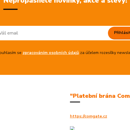
Nepropásněte novinky, akce a slevy!
Přihlási
uhlasím se
zpracováním osobních údajů
za účelem rozesílky newsle
“Platební brána Co
https://comgate.cz