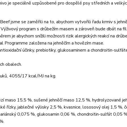
rmivo je speciálně uzpůsobené pro dospělé psy středních a velk
eef jsme se zaměřili na to, abychom vytvořili řadu krmiv s jehn
Výživový program s drůbežím masem a zároveň bude dbát na filo
rem je abychom snížili možnosti rizik alergických reakcí na drůb
tional Programme založena na jehněčím a hovězím mase.
tioxidační účinky, prebiotiky, glukosaminem a chondroitin-sulfá
ch obalech.
tuků, 4055/17 kcal/MJ na kg.
ězí maso 15,5 %, sušené jehněčí maso 12,5 %, hydrolyzované je
ské řízky, jablečné výlisky 2,5 %, kvasnice, lososový olej 1,5 %, č
ariánský 0,075 %, glukosamin 0,06 %, chondroitin-sulfát 0,05 %
 %.