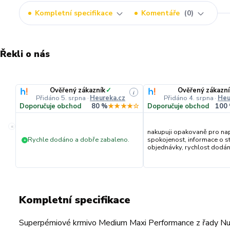
Kompletní specifikace
Komentáře
0
Řekli o nás
Ověřený zákazník
✓
Ověřený zákazní
i
Přidáno 5. srpna
·
Heureka.cz
Přidáno 4. srpna
·
Heu
Doporučuje obchod
80 %
★★★★☆
Doporučuje obchod
100
«
nakupuji opakovaně pro na
Rychle dodáno a dobře zabaleno.
spokojenost, informace o s
+
objednávky, rychlost dodání,
Kompletní specifikace
Superpémiové krmivo Medium Maxi Performance z řady Nu