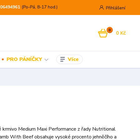
06494961
(Po-Pá, 8-17 hod.)
Přihlášení
0
0 Kč
Více
PRO PÁNÍČKY
 krmivo Medium Maxi Performance z řady Nutritional
mb With Beef obsahuje vysoké procento jehněčího a