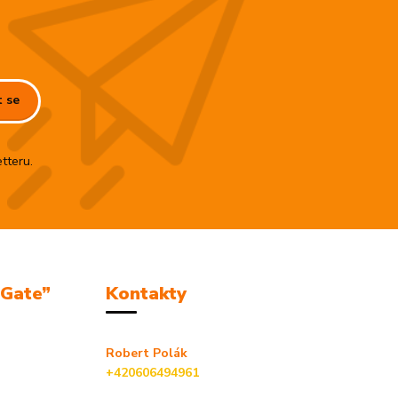
t se
tteru.
mGate”
Kontakty
Robert Polák
+420606494961