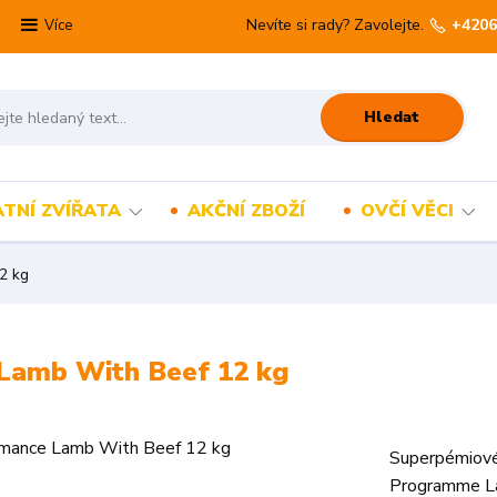
Nevíte si rady? Zavolejte.
+4206
Více
Hledat
TNÍ ZVÍŘATA
AKČNÍ ZBOŽÍ
OVČÍ VĚCI
2 kg
Lamb With Beef 12 kg
Superpémiové
Programme La