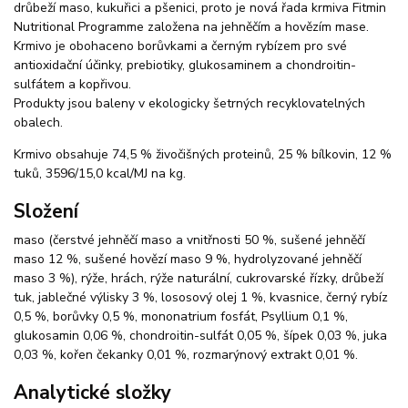
drůbeží maso, kukuřici a pšenici, proto je nová řada krmiva Fitmin
Nutritional Programme založena na jehněčím a hovězím mase.
Krmivo je obohaceno borůvkami a černým rybízem pro své
antioxidační účinky, prebiotiky, glukosaminem a chondroitin-
sulfátem a kopřivou.
Produkty jsou baleny v ekologicky šetrných recyklovatelných
obalech.
Krmivo obsahuje 74,5 % živočišných proteinů, 25 % bílkovin, 12 %
tuků, 3596/15,0 kcal/MJ na kg.
Složení
maso (čerstvé jehněčí maso a vnitřnosti 50 %, sušené jehněčí
maso 12 %, sušené hovězí maso 9 %, hydrolyzované jehněčí
maso 3 %), rýže, hrách, rýže naturální, cukrovarské řízky, drůbeží
tuk, jablečné výlisky 3 %, lososový olej 1 %, kvasnice, černý rybíz
0,5 %, borůvky 0,5 %, mononatrium fosfát, Psyllium 0,1 %,
glukosamin 0,06 %, chondroitin-sulfát 0,05 %, šípek 0,03 %, juka
0,03 %, kořen čekanky 0,01 %, rozmarýnový extrakt 0,01 %.
Analytické složky