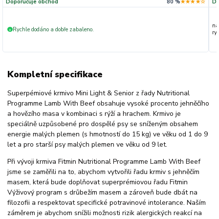
Doporučuje obchod
80 %
★★★★☆
Do
na
Rychle dodáno a dobře zabaleno.
+
ryc
Kompletní specifikace
Superpémiové krmivo Mini Light & Senior z řady Nutritional
Programme Lamb With Beef obsahuje vysoké procento jehněčího
a hovězího masa v kombinaci s rýží a hrachem. Krmivo je
speciálně uzpůsobené pro dospělé psy se sníženým obsahem
energie malých plemen (s hmotností do 15 kg) ve věku od 1 do 9
let a pro starší psy malých plemen ve věku od 9 let.
Při vývoji krmiva Fitmin Nutritional Programme Lamb With Beef
jsme se zaměřili na to, abychom vytvořili řadu krmiv s jehněčím
masem, která bude doplňovat superprémiovou řadu Fitmin
Výživový program s drůbežím masem a zároveň bude dbát na
filozofii a respektovat specifické potravinové intolerance. Naším
záměrem je abychom snížili možnosti rizik alergických reakcí na