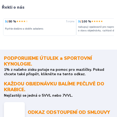
Řekli o nás
80 %
100 %
★★★★☆
★★★★★
5. srpna
nakupuji opakovaně pro naprosto
Rychle dodáno a dobře zabaleno.
o stavu objednávky, rychlost dodá
PODPORUJEME ÚTULEK a SPORTOVNÍ
KYNOLOGIE.
1% z našeho zisku putuje na pomoc pro mazlíčky. Pokud
chcete také přispět, klikněte na tento odkaz.
KAŽDOU OBJEDNÁVKU BALÍME PEČLIVĚ DO
KRABICE.
Nejčastěji se jedná o 5VVL nebo 7VVL.
ODKAZ ODSTOUPENÍ OD SMLOUVY