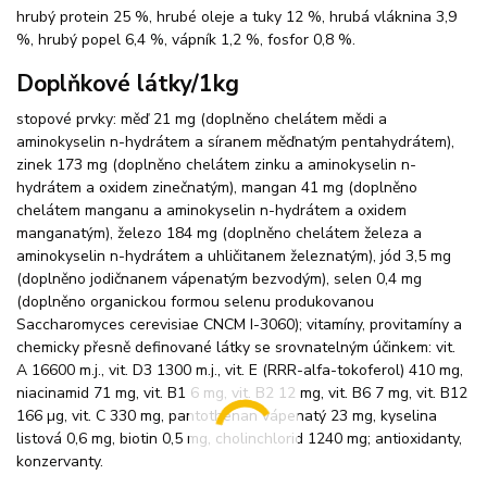
hrubý protein 25 %, hrubé oleje a tuky 12 %, hrubá vláknina 3,9
%, hrubý popel 6,4 %, vápník 1,2 %, fosfor 0,8 %.
Doplňkové látky/1kg
stopové prvky: měď 21 mg (doplněno chelátem mědi a
aminokyselin n-hydrátem a síranem měďnatým pentahydrátem),
zinek 173 mg (doplněno chelátem zinku a aminokyselin n-
hydrátem a oxidem zinečnatým), mangan 41 mg (doplněno
chelátem manganu a aminokyselin n-hydrátem a oxidem
manganatým), železo 184 mg (doplněno chelátem železa a
aminokyselin n-hydrátem a uhličitanem železnatým), jód 3,5 mg
(doplněno jodičnanem vápenatým bezvodým), selen 0,4 mg
(doplněno organickou formou selenu produkovanou
Saccharomyces cerevisiae CNCM I-3060); vitamíny, provitamíny a
chemicky přesně definované látky se srovnatelným účinkem: vit.
A 16600 m.j., vit. D3 1300 m.j., vit. E (RRR-alfa-tokoferol) 410 mg,
niacinamid 71 mg, vit. B1 6 mg, vit. B2 12 mg, vit. B6 7 mg, vit. B12
166 µg, vit. C 330 mg, pantothenan vápenatý 23 mg, kyselina
listová 0,6 mg, biotin 0,5 mg, cholinchlorid 1240 mg; antioxidanty,
konzervanty.