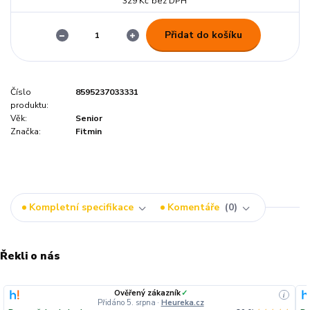
329 Kč
bez DPH
Přidat do košíku
Číslo
8595237033331
produktu:
Věk:
Senior
Značka:
Fitmin
Kompletní specifikace
Komentáře
0
Řekli o nás
Ověřený zákazník
✓
i
Přidáno 5. srpna
·
Heureka.cz