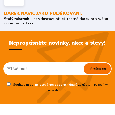
DÁREK NAVÍC JAKO PODĚKOVÁNÍ.
Stálý zákazník u nás dostává příležitostně dárek pro svého
zvířecího parťáka.
Nepropásněte novinky, akce a slevy!
Přihlásit se
Souhlasím se
zpracováním osobních údajů
za účelem rozesílky
newsletteru.