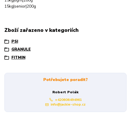
15kg|light|180g
15kg|senior|200g
Zboží zařazeno v kategoriích
PSI
GRANULE
FITMIN
Potřebujete poradit?
Robert Polák
+420606494961
info@jackie-shop.cz