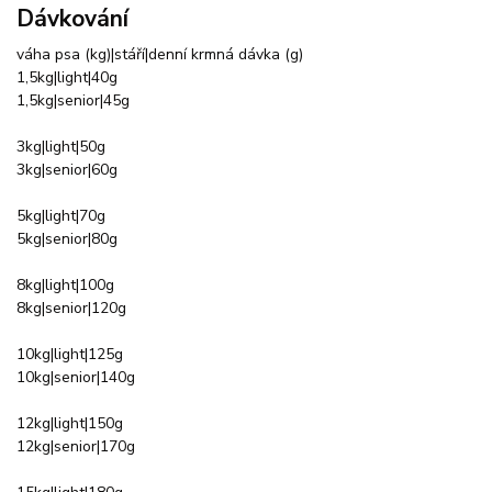
Dávkování
váha psa (kg)|stáří|denní krmná dávka (g)
1,5kg|light|40g
1,5kg|senior|45g
3kg|light|50g
3kg|senior|60g
5kg|light|70g
5kg|senior|80g
8kg|light|100g
8kg|senior|120g
10kg|light|125g
10kg|senior|140g
12kg|light|150g
12kg|senior|170g