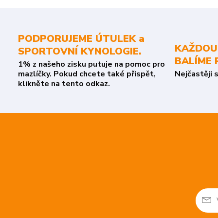
PODPORUJEME ÚTULEK a
KAŽDOU
SPORTOVNÍ KYNOLOGIE.
BALÍME 
1% z našeho zisku putuje na pomoc pro
mazlíčky. Pokud chcete také přispět,
Nejčastěji 
klikněte na tento odkaz.