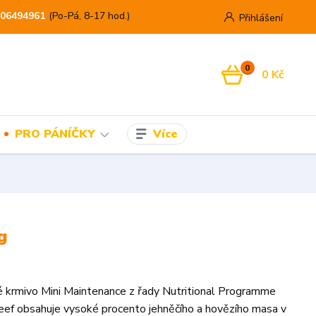
06494961
(Po-Pá, 8-17 hod.)
Přihlášení
0
0 Kč
Více
PRO PÁNÍČKY
g
 krmivo Mini Maintenance z řady Nutritional Programme
ef obsahuje vysoké procento jehněčího a hovězího masa v