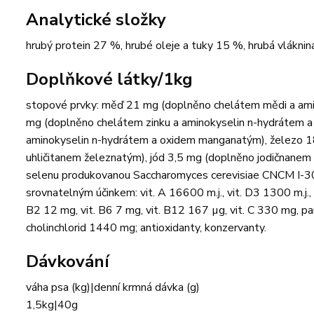
Analytické složky
hrubý protein 27 %, hrubé oleje a tuky 15 %, hrubá vláknin
Doplňkové látky/1kg
stopové prvky: měď 21 mg (doplněno chelátem mědi a am
mg (doplněno chelátem zinku a aminokyselin n-hydrátem 
aminokyselin n-hydrátem a oxidem manganatým), železo 1
uhličitanem železnatým), jód 3,5 mg (doplněno jodičnane
selenu produkovanou Saccharomyces cerevisiae CNCM I-306
srovnatelným účinkem: vit. A 16600 m.j., vit. D3 1300 m.j.,
B2 12 mg, vit. B6 7 mg, vit. B12 167 µg, vit. C 330 mg, p
cholinchlorid 1440 mg; antioxidanty, konzervanty.
Dávkování
váha psa (kg)|denní krmná dávka (g)
1,5kg|40g