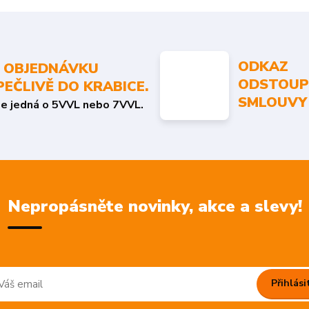
ODKAZ
 OBJEDNÁVKU
ODSTOUP
PEČLIVĚ DO KRABICE.
SMLOUVY
se jedná o 5VVL nebo 7VVL.
Nepropásněte novinky, akce a slevy!
Přihlási