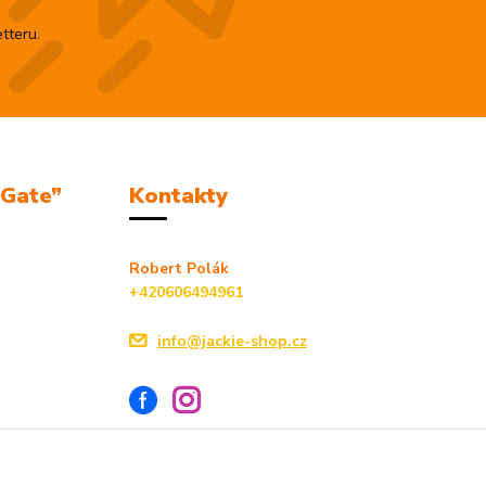
tteru.
mGate”
Kontakty
Robert Polák
+420606494961
info@jackie-shop.cz