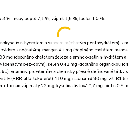
a 3 %, hrubý popel 7,1 %, vápník 1,5 %, fosfor 1,0 %.
inokyselin n-hydrátem a síranem měďnatým pentahydrátem), zi
a oxidem zinečnatým), mangan 41 mg (doplněno chelátem manga
83 mg (doplněno chelátem železa a aminokyselin n-hydrátem a
m vápenatým bezvodým), selen 0,42 mg (doplněno organickou fo
0); vitamíny, provitamíny a chemicky přesně definované látky 
 vit. E (RRR-alfa-tokoferol) 410 mg, niacinamid 80 mg, vit. B1 6 m
antothenan vápenatý 23 mg, kyselina listová 0,7 mg, biotin 0,5 m