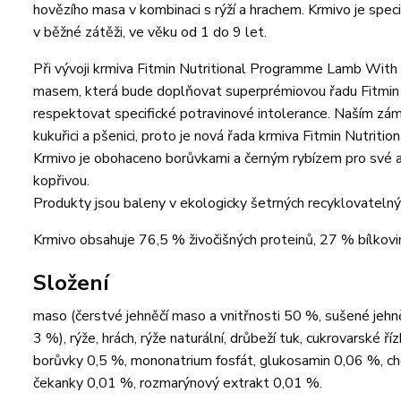
hovězího masa v kombinaci s rýží a hrachem. Krmivo je sp
v běžné zátěži, ve věku od 1 do 9 let.
Při vývoji krmiva Fitmin Nutritional Programme Lamb With B
masem, která bude doplňovat superprémiovou řadu Fitmin 
respektovat specifické potravinové intolerance. Naším zámě
kukuřici a pšenici, proto je nová řada krmiva Fitmin Nutri
Krmivo je obohaceno borůvkami a černým rybízem pro své an
kopřivou.
Produkty jsou baleny v ekologicky šetrných recyklovatelný
Krmivo obsahuje 76,5 % živočišných proteinů, 27 % bílkovi
Složení
maso (čerstvé jehněčí maso a vnitřnosti 50 %, sušené jeh
3 %), rýže, hrách, rýže naturální, drůbeží tuk, cukrovarské ř
borůvky 0,5 %, mononatrium fosfát, glukosamin 0,06 %, ch
čekanky 0,01 %, rozmarýnový extrakt 0,01 %.