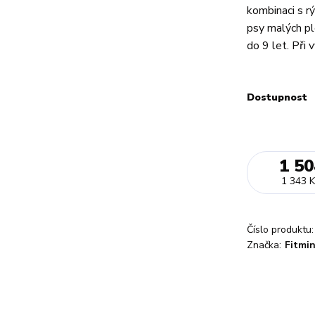
kombinaci s r
psy malých pl
do 9 let. Při v
Dostupnost
1 50
1 343 K
Číslo produktu:
Značka:
Fitmi