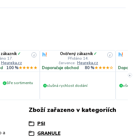
 zákazník
✓
Ověřený zákazník
✓
i
i
áno 17.
Přidáno 14.
·
Heureka.cz
července
·
Heureka.cz
č
od
100 %
★★★★★
Doporučuje obchod
80 %
★★★★☆
Doporuču
»
šíře sortimentu
+
slušná rychlost dodání
vše v p
+
+
Zboží zařazeno v kategoriích
PSI
o a
GRANULE