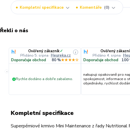
Kompletní specifikace
Komentáře
0
Řekli o nás
Ověřený zákazník
✓
Ověřený zákazní
i
Přidáno 5. srpna
·
Heureka.cz
Přidáno 4. srpna
·
Heu
Doporučuje obchod
80 %
★★★★☆
Doporučuje obchod
100
«
nakupuji opakovaně pro na
Rychle dodáno a dobře zabaleno.
spokojenost, informace o s
+
objednávky, rychlost dodání,
Kompletní specifikace
Superpémiové krmivo Mini Maintenance z řady Nutritiona