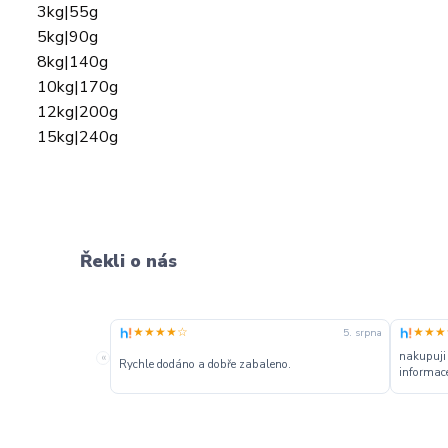
3kg|55g
5kg|90g
8kg|140g
10kg|170g
12kg|200g
15kg|240g
Řekli o nás
★★★★☆
★★★
5. srpna
nakupuji
«
Rychle dodáno a dobře zabaleno.
informace