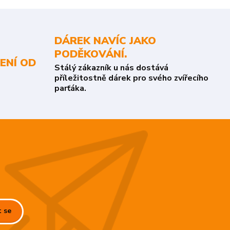
DÁREK NAVÍC JAKO
PODĚKOVÁNÍ.
ENÍ OD
Stálý zákazník u nás dostává
příležitostně dárek pro svého zvířecího
parťáka.
t se