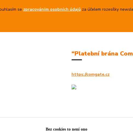
uhlasím se
zpracováním osobních údajů
za účelem rozesílky newsle
“Platební brána Co
https://comgate.cz
Bez cookies to není ono