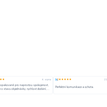
★★
★★★★★
4. srpna
21
 opakovaně pro naprostou spokojenost,
Perfektní komunikace a ochota.
 o stavu objednávky, rychlost dodání,....