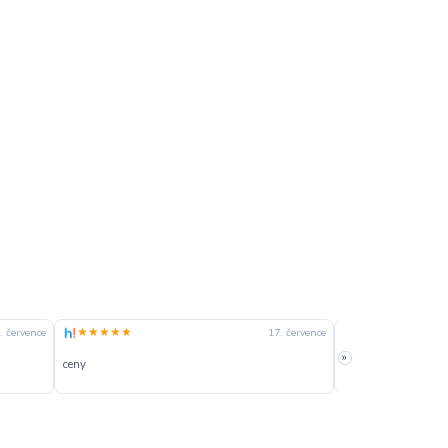
★★★★★
★★★★☆
. července
17. července
»
ceny
slušná rychlost dod