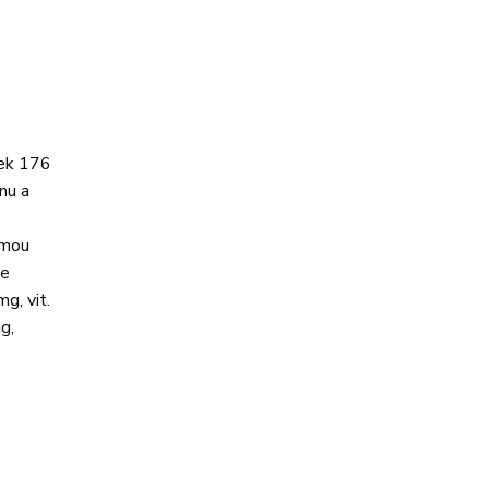
nek 176
nu a
rmou
se
g, vit.
g,