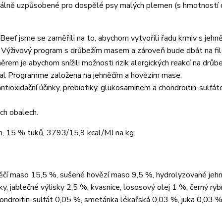
eciálně uzpůsobené pro dospělé psy malých plemen (s hmotností 
eef jsme se zaměřili na to, abychom vytvořili řadu krmiv s jehn
Výživový program s drůbežím masem a zároveň bude dbát na filo
rem je abychom snížili možnosti rizik alergických reakcí na drůb
tional Programme založena na jehněčím a hovězím mase.
tioxidační účinky, prebiotiky, glukosaminem a chondroitin-sulfá
ch obalech.
n, 15 % tuků, 3793/15,9 kcal/MJ na kg.
něčí maso 15,5 %, sušené hovězí maso 9,5 %, hydrolyzované jeh
ízky, jablečné výlisky 2,5 %, kvasnice, lososový olej 1 %, černý ryb
ondroitin-sulfát 0,05 %, smetánka lékařská 0,03 %, juka 0,03 %