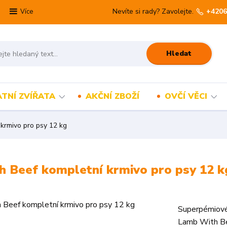
Nevíte si rady? Zavolejte.
+4206
Více
Hledat
TNÍ ZVÍŘATA
AKČNÍ ZBOŽÍ
OVČÍ VĚCI
krmivo pro psy 12 kg
h Beef kompletní krmivo pro psy 12 k
Superpémiové
Lamb With Be