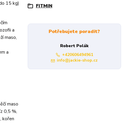
do 15 kg)
FITMIN
ěčím
zofii a
Potřebujete poradit?
eží maso,
Robert Polák
tem a
+420606494961
info@jackie-shop.cz
něčí maso
íz 0,5 %,
, kořen