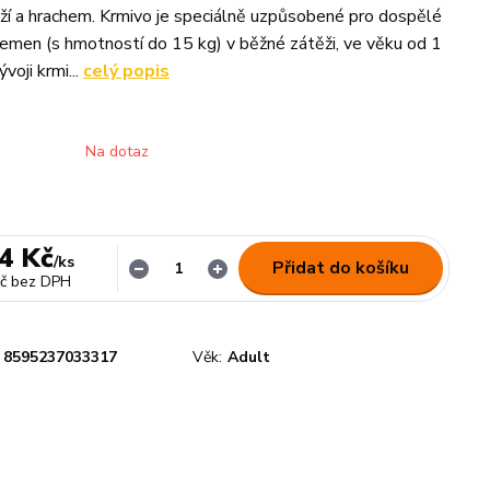
ýží a hrachem. Krmivo je speciálně uzpůsobené pro dospělé
emen (s hmotností do 15 kg) v běžné zátěži, ve věku od 1
ývoji krmi...
celý popis
Na dotaz
4 Kč
/
ks
Přidat do košíku
č
bez DPH
8595237033317
Věk:
Adult
n