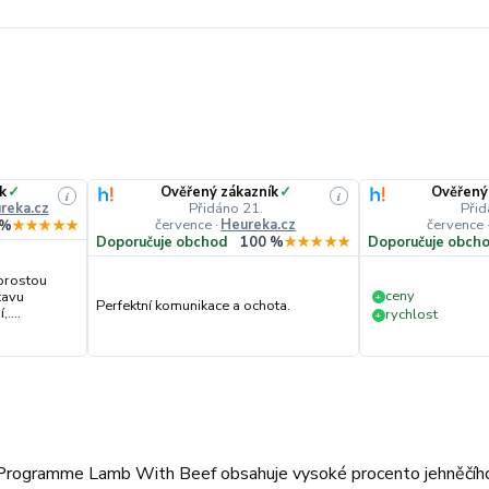
k
✓
Ověřený zákazník
✓
Ověřený
i
i
reka.cz
Přidáno 21.
Přid
července
·
Heureka.cz
července
 %
★★★★★
Doporučuje obchod
100 %
★★★★★
Doporučuje obch
prostou
ceny
tavu
+
Perfektní komunikace a ochota.
....
rychlost
+
l Programme Lamb With Beef obsahuje vysoké procento jehněčíh