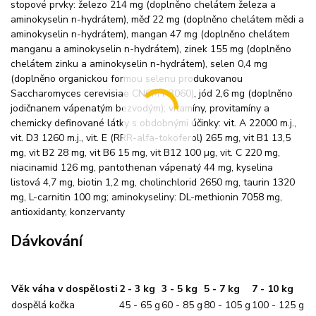
stopové prvky: železo 214 mg (doplněno chelátem železa a
aminokyselin n-hydrátem), měď 22 mg (doplněno chelátem mědi a
aminokyselin n-hydrátem), mangan 47 mg (doplněno chelátem
manganu a aminokyselin n-hydrátem), zinek 155 mg (doplněno
chelátem zinku a aminokyselin n-hydrátem), selen 0,4 mg
(doplněno organickou formou selenu produkovanou
Saccharomyces cerevisiae CNCM I-3060), jód 2,6 mg (doplněno
jodičnanem vápenatým bezvodým); vitamíny, provitamíny a
chemicky definované látky s obdobnými účinky: vit. A 22000 m.j.,
vit. D3 1260 m.j., vit. E (RRR-alfa-tokoferol) 265 mg, vit B1 13,5
mg, vit B2 28 mg, vit B6 15 mg, vit B12 100 µg, vit. C 220 mg,
niacinamid 126 mg, pantothenan vápenatý 44 mg, kyselina
listová 4,7 mg, biotin 1,2 mg, cholinchlorid 2650 mg, taurin 1320
mg, L-carnitin 100 mg; aminokyseliny: DL-methionin 7058 mg,
antioxidanty, konzervanty
Dávkování
Věk váha v dospělosti
2 - 3 kg
3 - 5 kg
5 - 7 kg
7 - 10 kg
dospělá kočka
45 - 65 g
60 - 85 g
80 - 105 g
100 - 125 g