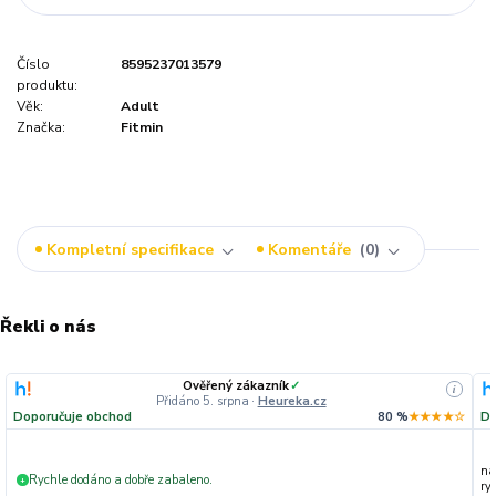
Číslo
8595237013579
produktu:
Věk:
Adult
Značka:
Fitmin
Kompletní specifikace
Komentáře
0
Řekli o nás
Ověřený zákazník
✓
i
Přidáno 5. srpna
·
Heureka.cz
Doporučuje obchod
80 %
★★★★☆
Do
na
Rychle dodáno a dobře zabaleno.
+
ryc