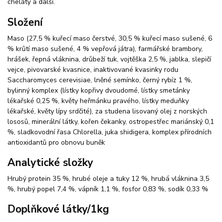
cheláty a další.
Složení
Maso (27,5 % kuřecí maso čerstvé, 30,5 % kuřecí maso sušené, 6
% krůtí maso sušené, 4 % vepřová játra), farmářské brambory,
hrášek, řepná vláknina, drůbeží tuk, vojtěška 2,5 %, jablka, slepičí
vejce, pivovarské kvasnice, inaktivované kvasinky rodu
Saccharomyces cerevisiae, lněné semínko, černý rybíz 1 %,
bylinný komplex (lístky kopřivy dvoudomé, lístky smetánky
lékařské 0,25 %, květy heřmánku pravého, lístky meduňky
lékařské, květy lípy srdčité), za studena lisovaný olej z norských
lososů, minerální látky, kořen čekanky, ostropestřec mariánský 0,1
%, sladkovodní řasa Chlorella, juka shidigera, komplex přírodních
antioxidantů pro obnovu buněk
Analytické složky
Hrubý protein 35 %, hrubé oleje a tuky 12 %, hrubá vláknina 3,5
%, hrubý popel 7,4 %, vápník 1,1 %, fosfor 0,83 %, sodík 0,33 %
Doplňkové látky/1kg