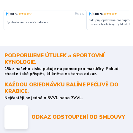
80 %
100 %
★★★★☆
★★★★★
5. srpna
nakupuji opakovaně pro naprosto
Rychle dodáno a dobře zabaleno.
o stavu objednávky, rychlost dodá
PODPORUJEME ÚTULEK a SPORTOVNÍ
KYNOLOGIE.
1% z našeho zisku putuje na pomoc pro mazlíčky. Pokud
chcete také přispět, klikněte na tento odkaz.
KAŽDOU OBJEDNÁVKU BALÍME PEČLIVĚ DO
KRABICE.
Nejčastěji se jedná o 5VVL nebo 7VVL.
ODKAZ ODSTOUPENÍ OD SMLOUVY