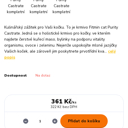
Kulinářský zážitek pro Vaši kočku. To je krmivo Fitmin cat Purity
Castrate. Jedná se o holistické krmivo pro kočky, ve kterém
najdete čerstvé kuřecí maso, bylinky na podporu vitality
organismu, ovoce i zeleninu. Nejenže uspokojíte mlsné jazýčky
Vašich koček, ale zároveň jim poskytnete prvotřídní kva...
celý
popis
Dostupnost
Na dotaz
361 Kč
/
ks
322 Kč
bez DPH
Přidat do košíku