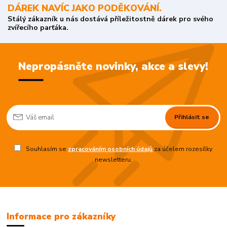
DÁREK NAVÍC JAKO PODĚKOVÁNÍ.
Stálý zákazník u nás dostává příležitostně dárek pro svého
zvířecího parťáka.
Nepropásněte novinky, akce a slevy!
Přihlásit se
Souhlasím se
zpracováním osobních údajů
za účelem rozesílky
newsletteru.
Informace pro zákazníky