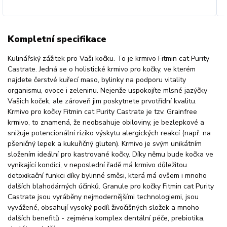
Kompletní specifikace
Kulinářský zážitek pro Vaši kočku. To je krmivo Fitmin cat Purity
Castrate. Jedná se o holistické krmivo pro kočky, ve kterém
najdete čerstvé kuřecí maso, bylinky na podporu vitality
organismu, ovoce i zeleninu. Nejenže uspokojíte mlsné jazýčky
Vašich koček, ale zároveň jim poskytnete prvotřídní kvalitu.
Krmivo pro kočky Fitmin cat Purity Castrate je tzv. Grainfree
krmivo, to znamená, že neobsahuje obiloviny, je bezlepkové a
snižuje potencionální riziko výskytu alergických reakcí (např. na
pšeničný lepek a kukuřičný gluten). Krmivo je svým unikátním
složením ideální pro kastrované kočky. Díky němu bude kočka ve
vynikající kondici, v neposlední řadě má krmivo důležitou
detoxikační funkci díky bylinné směsi, která má ovšem i mnoho
dalších blahodárných účinků. Granule pro kočky Fitmin cat Purity
Castrate jsou vyráběny nejmodernějšími technologiemi, jsou
vyvážené, obsahují vysoký podíl živočišných složek a mnoho
dalších benefitů - zejména komplex dentální péče, prebiotika,