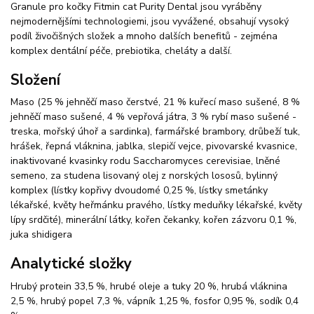
Granule pro kočky Fitmin cat Purity Dental jsou vyráběny
nejmodernějšími technologiemi, jsou vyvážené, obsahují vysoký
podíl živočišných složek a mnoho dalších benefitů - zejména
komplex dentální péče, prebiotika, cheláty a další.
Složení
Maso (25 % jehněčí maso čerstvé, 21 % kuřecí maso sušené, 8 %
jehněčí maso sušené, 4 % vepřová játra, 3 % rybí maso sušené -
treska, mořský úhoř a sardinka), farmářské brambory, drůbeží tuk,
hrášek, řepná vláknina, jablka, slepičí vejce, pivovarské kvasnice,
inaktivované kvasinky rodu Saccharomyces cerevisiae, lněné
semeno, za studena lisovaný olej z norských lososů, bylinný
komplex (lístky kopřivy dvoudomé 0,25 %, lístky smetánky
lékařské, květy heřmánku pravého, lístky meduňky lékařské, květy
lípy srdčité), minerální látky, kořen čekanky, kořen zázvoru 0,1 %,
juka shidigera
Analytické složky
Hrubý protein 33,5 %, hrubé oleje a tuky 20 %, hrubá vláknina
2,5 %, hrubý popel 7,3 %, vápník 1,25 %, fosfor 0,95 %, sodík 0,4