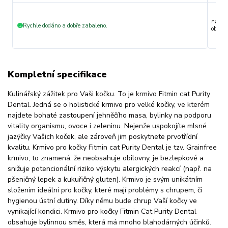
nakupu
Rychle dodáno a dobře zabaleno.
+
objedn
Kompletní specifikace
Kulinářský zážitek pro Vaši kočku. To je krmivo Fitmin cat Purity
Dental. Jedná se o holistické krmivo pro velké kočky, ve kterém
najdete bohaté zastoupení jehněčího masa, bylinky na podporu
vitality organismu, ovoce i zeleninu. Nejenže uspokojíte mlsné
jazýčky Vašich koček, ale zároveň jim poskytnete prvotřídní
kvalitu. Krmivo pro kočky Fitmin cat Purity Dental je tzv. Grainfree
krmivo, to znamená, že neobsahuje obilovny, je bezlepkové a
snižuje potencionální riziko výskytu alergických reakcí (např. na
pšeničný lepek a kukuřičný gluten). Krmivo je svým unikátním
složením ideální pro kočky, které mají problémy s chrupem, či
hygienou ústní dutiny. Díky němu bude chrup Vaší kočky ve
vynikající kondici. Krmivo pro kočky Fitmin Cat Purity Dental
obsahuje bylinnou směs, která má mnoho blahodárných účinků.