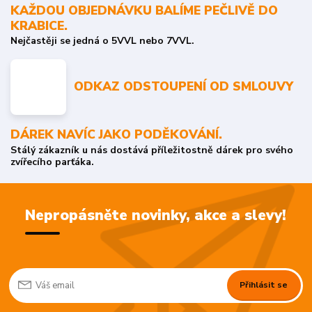
KAŽDOU OBJEDNÁVKU BALÍME PEČLIVĚ DO
KRABICE.
Nejčastěji se jedná o 5VVL nebo 7VVL.
ODKAZ ODSTOUPENÍ OD SMLOUVY
DÁREK NAVÍC JAKO PODĚKOVÁNÍ.
Stálý zákazník u nás dostává příležitostně dárek pro svého
zvířecího parťáka.
Nepropásněte novinky, akce a slevy!
Přihlásit se