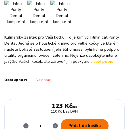
Kulinářský zážitek pro Vaši kočku. To je krmivo Fitmin cat Purity
Dental. Jedná se o holistické krmivo pro velké kočky, ve kterém
najdete bohaté zastoupení jehněčího masa, bylinky na podporu
vitality organismu, ovoce i zeleninu. Nejenže uspokojíte mlsné
jazýčky Vašich koček, ale zároveň jim poskytne...
celý popis
Dostupnost
Na dotaz
123 Kč
/
ks
110 Kč
bez DPH
Přidat do košíku