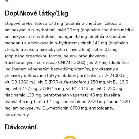
%
Doplňkové látky/1kg
stopové prvky: železo 178 mg (doplněno chelátem železa a
aminokyselin n-hydrátem), měď 20 mg (doplněno chelátem mědi a
aminokyselin n-hydrátem), mangan 43 mg (doplněno chelátem
manganu a aminokyselin n-hydrátem), zinek 141 mg (doplněno
chelátem zinku a aminokyselin n-hydrátem), selen 0,5 mg
(doplněno organickou formou selenu produkovanou
Saccharomyces cerevisiae CNCM I-3060), jód 2,7 mg (doplněno
jodičnanem vápenatým bezvodým); vitamíny, provitamíny a
chemicky definované látky s obdobnými účinky: vit. A 21000 m.j.,
vit. D3 1260 m.j., vit. E (RRR-alfa-tokoferol) 250 mg, vit B1 13,5
mg, vit B2 27 mg, vit B6 15 mg, vit B12 113 µg, vit. C 220 mg,
niacinamid 133 mg, pantothenan vápenatý 45 mg, kyselina
listová 4,5 mg, biotin 1,1 mg, cholinchlorid 2370 mg, taurin 1320
mg; aminokyseliny: DL-methionin 6780 mg, antioxidanty,
konzervanty
Dávkování