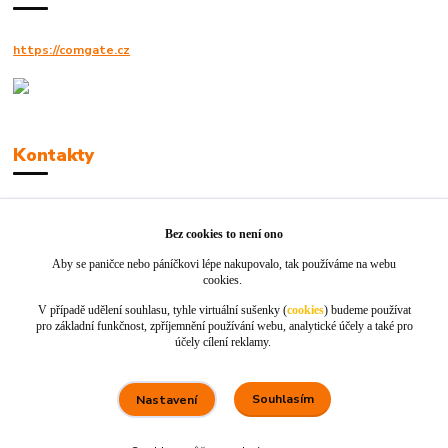
https://comgate.cz
Kontakty
Robert Polák
+420606494961
Bez cookies to není ono
Aby se paničce nebo páníčkovi lépe nakupovalo, tak používáme na webu
info@jackie-shop.cz
cookies.
V případě udělení souhlasu, tyhle virtuální sušenky (
cookies
) budeme používat
pro základní funkčnost, zpříjemnění používání webu, analytické účely a také pro
účely cílení reklamy.
Souhlasím
Nastavení
Vytvořeno na
Eshop-rychle.cz