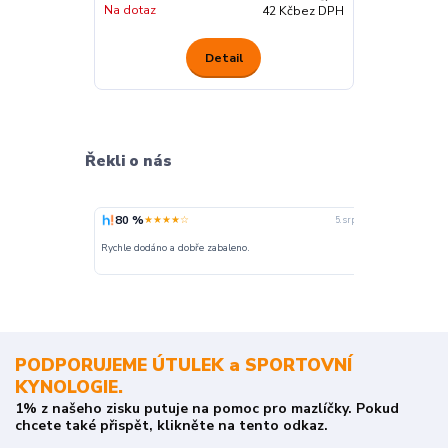
Na dotaz
42 Kč
bez DPH
Detail
Řekli o nás
80 %
100 %
★★★★☆
★
5. srpna
nakupuji opak
Rychle dodáno a dobře zabaleno.
o stavu objedn
PODPORUJEME ÚTULEK a SPORTOVNÍ
KYNOLOGIE.
1% z našeho zisku putuje na pomoc pro mazlíčky. Pokud
chcete také přispět, klikněte na tento odkaz.