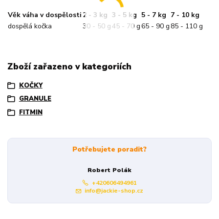
Věk váha v dospělosti
2 - 3 kg
3 - 5 kg
5 - 7 kg
7 - 10 kg
dospělá kočka
30 - 50 g
45 - 70 g
65 - 90 g
85 - 110 g
Zboží zařazeno v kategoriích
KOČKY
GRANULE
FITMIN
Potřebujete poradit?
Robert Polák
+420606494961
info@jackie-shop.cz