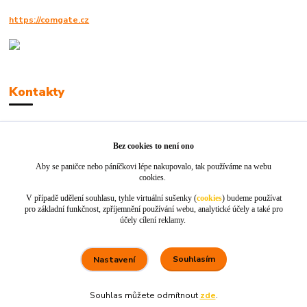
https://comgate.cz
Kontakty
Robert Polák
+420606494961
Bez cookies to není ono
Aby se paničce nebo páníčkovi lépe nakupovalo, tak používáme na webu
info@jackie-shop.cz
cookies.
V případě udělení souhlasu, tyhle virtuální sušenky (
cookies
) budeme používat
pro základní funkčnost, zpříjemnění používání webu, analytické účely a také pro
účely cílení reklamy.
Souhlasím
Nastavení
Vytvořeno na
Eshop-rychle.cz
Souhlas můžete odmítnout
zde
.
80 %
★★★★☆
100 %
★★★★★
5. srpna
Rychle dodáno a dobře zabaleno.
nakupuji opakovaně pro naprostou spoko