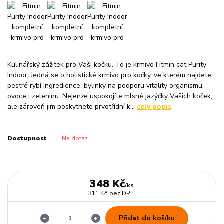
Kulinářský zážitek pro Vaši kočku. To je krmivo Fitmin cat Purity
Indoor. Jedná se o holistické krmivo pro kočky, ve kterém najdete
pestré rybí ingredience, bylinky na podporu vitality organismu,
ovoce i zeleninu. Nejenže uspokojíte mlsné jazýčky Vašich koček,
ale zároveň jim poskytnete prvotřídní k...
celý popis
Dostupnost
Na dotaz
348 Kč
/
ks
311 Kč
bez DPH
Přidat do košíku