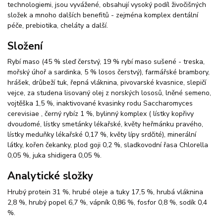
technologiemi, jsou vyvážené, obsahují vysoký podíl živočišných
složek a mnoho dalších benefitů - zejména komplex dentální
péče, prebiotika, cheláty a další.
Složení
Rybí maso (45 % sleď čerstvý, 19 % rybí maso sušené - treska,
mořský úhoř a sardinka, 5 % losos čerstvý), farmářské brambory,
hrášek, drůbeží tuk, řepná vláknina, pivovarské kvasnice, slepičí
vejce, za studena lisovaný olej z norských lososů, lněné semeno,
vojtěška 1,5 %, inaktivované kvasinky rodu Saccharomyces
cerevisiae , černý rybíz 1 %, bylinný komplex ( lístky kopřivy
dvoudomé, lístky smetánky lékařské, květy heřmánku pravého,
lístky meduňky lékařské 0,17 %, květy lípy srdčité), minerální
látky, kořen čekanky, plod goji 0,2 %, sladkovodní řasa Chlorella
0,05 %, juka shidigera 0,05 %.
Analytické složky
Hrubý protein 31 %, hrubé oleje a tuky 17,5 %, hrubá vláknina
2,8 %, hrubý popel 6,7 %, vápník 0,86 %, fosfor 0,8 %, sodík 0,4
%.