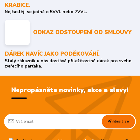
KRABICE.
Nejčastěji se jedná o 5VVL nebo 7VVL.
ODKAZ ODSTOUPENÍ OD SMLOUVY
DÁREK NAVÍC JAKO PODĚKOVÁNÍ.
Stálý zákazník u nás dostává příležitostně dárek pro svého
zvířecího parťáka.
Nepropásněte novinky, akce a slevy!
Přihlásit se