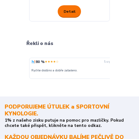
Detail
Řekli o nás
80 %
100 %
★★★★☆
★
5. srpna
nakupuji opak
Rychle dodáno a dobře zabaleno.
o stavu objedn
PODPORUJEME ÚTULEK a SPORTOVNÍ
KYNOLOGIE.
1% z našeho zisku putuje na pomoc pro mazlíčky. Pokud
chcete také přispět, klikněte na tento odkaz.
KAŽDOU OBJEDNÁVKU BALÍME PEČLIVĚ DO