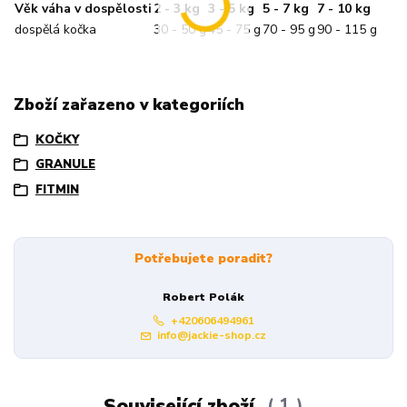
Věk váha v dospělosti
2 - 3 kg
3 - 5 kg
5 - 7 kg
7 - 10 kg
dospělá kočka
30 - 50 g
45 - 75 g
70 - 95 g
90 - 115 g
Zboží zařazeno v kategoriích
KOČKY
GRANULE
FITMIN
Potřebujete poradit?
Robert Polák
+420606494961
info@jackie-shop.cz
Související zboží
1