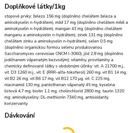
Doplňkové látky/1kg
stopové prvky: železo 156 mg (doplněno chelátem železa a
aminokyselin n-hydrátem), měď 17 mg (doplněno chelátem mědi a
aminokyselin n-hydrátem), mangan 43 mg (doplněno chelátem
manganu a aminokyselin n-hydrátem), zinek 131 mg (doplněno
chelátem zinku a aminokyselin n-hydrátem), selen 0,5 mg
(doplněno organickou formou selenu produkovanou
Saccharomyces cerevisiae CNCM I-3060), jód 2,8 mg (doplněno
jodičnanem vápenatým bezvodým); vitamíny, provitamíny a
chemicky definované látky s obdobnými účinky: vit. A 21700 m.j.,
vit. D3 1260 m.j., vit. E (RRR-alfa-tokoferol) 260 mg, vit B1 14 mg,
vit B2 26 mg, vit B6 17 mg, vit B12 170 µg, vit. C 225 mg,
niacinamid 130 mg, pantothenan vápenatý 45 mg, kyselina
listová 4,7 mg, biotin 1,1 mg, cholinchlorid 2800 mg, taurin 1320
mg; aminokyseliny: DL-methionin 7340 mg, antioxidanty,
konzervanty.
Dávkování