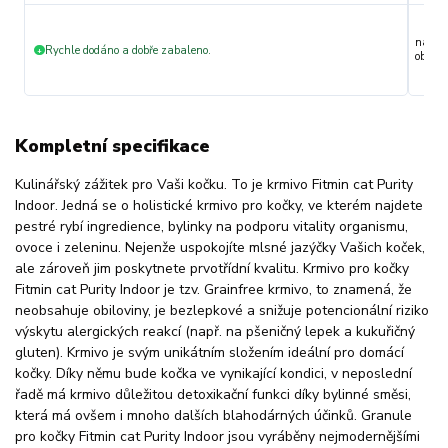
nakupu
Rychle dodáno a dobře zabaleno.
+
objedn
Kompletní specifikace
Kulinářský zážitek pro Vaši kočku. To je krmivo Fitmin cat Purity
Indoor. Jedná se o holistické krmivo pro kočky, ve kterém najdete
pestré rybí ingredience, bylinky na podporu vitality organismu,
ovoce i zeleninu. Nejenže uspokojíte mlsné jazýčky Vašich koček,
ale zároveň jim poskytnete prvotřídní kvalitu. Krmivo pro kočky
Fitmin cat Purity Indoor je tzv. Grainfree krmivo, to znamená, že
neobsahuje obiloviny, je bezlepkové a snižuje potencionální riziko
výskytu alergických reakcí (např. na pšeničný lepek a kukuřičný
gluten). Krmivo je svým unikátním složením ideální pro domácí
kočky. Díky němu bude kočka ve vynikající kondici, v neposlední
řadě má krmivo důležitou detoxikační funkci díky bylinné směsi,
která má ovšem i mnoho dalších blahodárných účinků. Granule
pro kočky Fitmin cat Purity Indoor jsou vyráběny nejmodernějšími