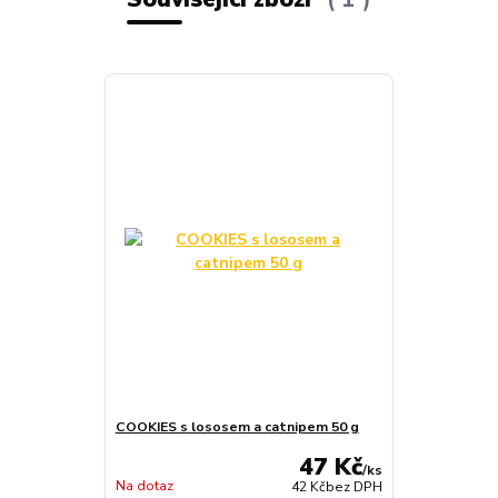
COOKIES s lososem a catnipem 50 g
47 Kč
/
ks
Na dotaz
42 Kč
bez DPH