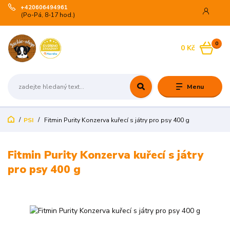
+420606494961
(Po-Pá, 8-17 hod.)
0
0 Kč
Menu
PSI
Fitmin Purity Konzerva kuřecí s játry pro psy 400 g
Fitmin Purity Konzerva kuřecí s játry
pro psy 400 g