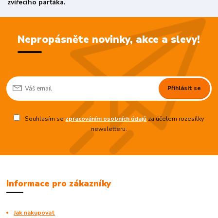
zvířecího parťáka.
Nepropásněte novinky, akce a slevy!
Přihlásit se
Souhlasím se
zpracováním osobních údajů
za účelem rozesílky
newsletteru.
Informace pro zákazníky
Jak nakupovat