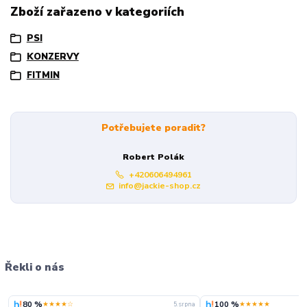
Zboží zařazeno v kategoriích
PSI
KONZERVY
FITMIN
Potřebujete poradit?
Robert Polák
+420606494961
info@jackie-shop.cz
Řekli o nás
80 %
100 %
★★★★☆
★★★★★
5. srpna