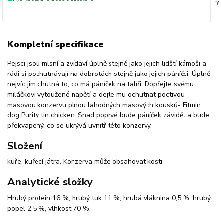
ryc
Kompletní specifikace
Pejsci jsou mlsní a zvídaví úplně stejně jako jejich lidští kámoši a
rádi si pochutnávají na dobrotách stejně jako jejich páníčci. Úplně
nejvíc jim chutná to, co má páníček na talíři. Dopřejte svému
miláčkovi vytoužené napětí a dejte mu ochutnat poctivou
masovou konzervu plnou lahodných masových kousků- Fitmin
dog Purity tin chicken. Snad poprvé bude páníček závidět a bude
překvapený, co se ukrývá uvnitř této konzervy.
Složení
kuře, kuřecí játra. Konzerva může obsahovat kosti
Analytické složky
Hrubý protein 16 %, hrubý tuk 11 %, hrubá vláknina 0,5 %, hrubý
popel 2,5 %, vlhkost 70 %.