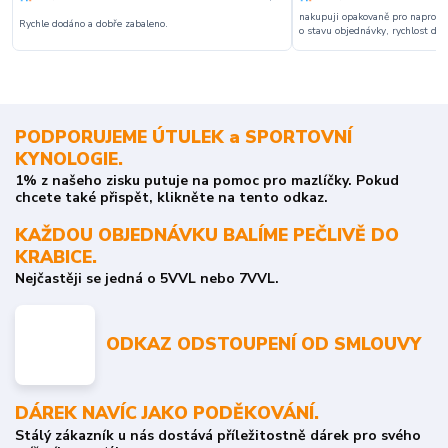
nakupuji opakovaně pro naprosto
Rychle dodáno a dobře zabaleno.
o stavu objednávky, rychlost dodá
PODPORUJEME ÚTULEK a SPORTOVNÍ
KYNOLOGIE.
1% z našeho zisku putuje na pomoc pro mazlíčky. Pokud
chcete také přispět, klikněte na tento odkaz.
KAŽDOU OBJEDNÁVKU BALÍME PEČLIVĚ DO
KRABICE.
Nejčastěji se jedná o 5VVL nebo 7VVL.
ODKAZ ODSTOUPENÍ OD SMLOUVY
DÁREK NAVÍC JAKO PODĚKOVÁNÍ.
Stálý zákazník u nás dostává příležitostně dárek pro svého