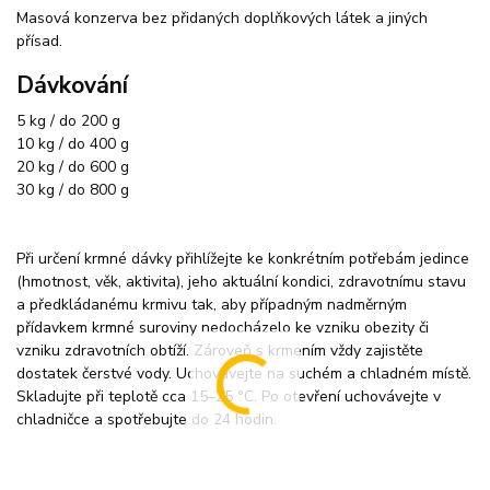
Masová konzerva bez přidaných doplňkových látek a jiných
přísad.
Dávkování
5 kg / do 200 g
10 kg / do 400 g
20 kg / do 600 g
30 kg / do 800 g
Při určení krmné dávky přihlížejte ke konkrétním potřebám jedince
(hmotnost, věk, aktivita), jeho aktuální kondici, zdravotnímu stavu
a předkládanému krmivu tak, aby případným nadměrným
přídavkem krmné suroviny nedocházelo ke vzniku obezity či
vzniku zdravotních obtíží. Zároveň s krmením vždy zajistěte
dostatek čerstvé vody. Uchovávejte na suchém a chladném místě.
Skladujte při teplotě cca 15–25 °C. Po otevření uchovávejte v
chladničce a spotřebujte do 24 hodin.