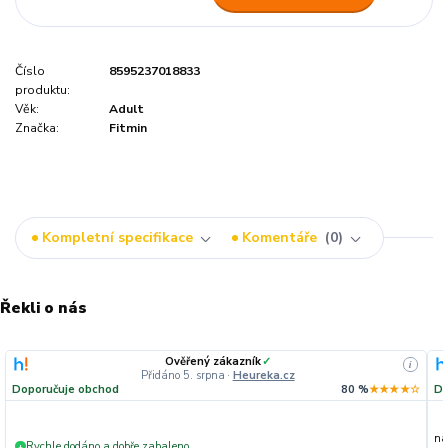
Číslo
8595237018833
produktu:
Věk:
Adult
Značka:
Fitmin
Kompletní specifikace
Komentáře
0
Řekli o nás
Ověřený zákazník
✓
i
Přidáno 5. srpna
·
Heureka.cz
Doporučuje obchod
80 %
★★★★☆
Do
na
Rychle dodáno a dobře zabaleno.
+