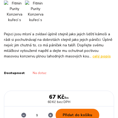
Pejsci jsou mlsní a zvídaví úplně stejně jako jejich lidští kámoši a
rádi si pochutnávají na dobrotách stejně jako jejich páníčci. Úplně
nejvíc jim chutná to, co má páníček na talíři. Dopřejte svému
miláčkovi vytoužené napětí a dejte mu ochutnat poctivou
masovou konzervu plnou lahodných masových kou...
celý popis
Dostupnost
Na dotaz
67 Kč
/
ks
60 Kč
bez DPH
Přidat do košíku