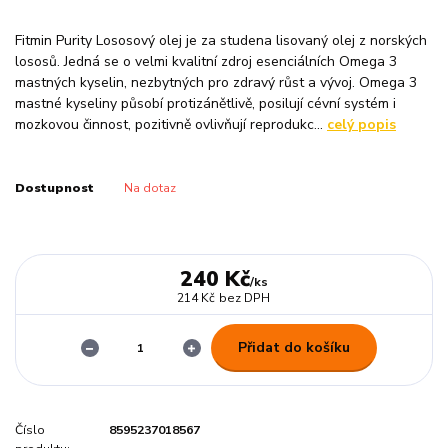
Fitmin Purity Lososový olej je za studena lisovaný olej z norských
lososů. Jedná se o velmi kvalitní zdroj esenciálních Omega 3
mastných kyselin, nezbytných pro zdravý růst a vývoj. Omega 3
mastné kyseliny působí protizánětlivě, posilují cévní systém i
mozkovou činnost, pozitivně ovlivňují reprodukc...
celý popis
Dostupnost
Na dotaz
240 Kč
/
ks
214 Kč
bez DPH
Přidat do košíku
Číslo
8595237018567