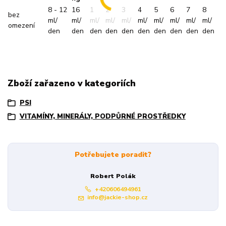
8 - 12
16
1
2
3
4
5
6
7
8
bez
ml/
ml/
ml/
ml/
ml/
ml/
ml/
ml/
ml/
ml/
omezení
den
den
den
den
den
den
den
den
den
den
Zboží zařazeno v kategoriích
PSI
VITAMÍNY, MINERÁLY, PODPŮRNÉ PROSTŘEDKY
Potřebujete poradit?
Robert Polák
+420606494961
info@jackie-shop.cz