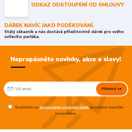
ODKAZ ODSTOUPENÍ OD SMLOUVY
DÁREK NAVÍC JAKO PODĚKOVÁNÍ.
Stálý zákazník u nás dostává příležitostně dárek pro svého
zvířecího parťáka.
Nepropásněte novinky, akce a slevy!
Přihlásit se
Souhlasím se
zpracováním osobních údajů
za účelem rozesílky
newsletteru.