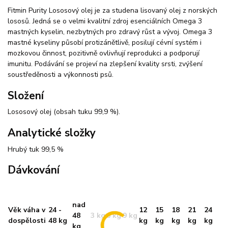
Fitmin Purity Lososový olej je za studena lisovaný olej z norských
lososů. Jedná se o velmi kvalitní zdroj esenciálních Omega 3
mastných kyselin, nezbytných pro zdravý růst a vývoj. Omega 3
mastné kyseliny působí protizánětlivě, posilují cévní systém i
mozkovou činnost, pozitivně ovlivňují reprodukci a podporují
imunitu. Podávání se projeví na zlepšení kvality srsti, zvýšení
soustředěnosti a výkonnosti psů.
Složení
Lososový olej (obsah tuku 99,9 %).
Analytické složky
Hrubý tuk 99,5 %
Dávkování
nad
Věk váha v
24 -
12
15
18
21
24
48
3 kg
6 kg
9 kg
dospělosti
48 kg
kg
kg
kg
kg
kg
kg