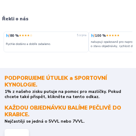
Řekli o nás
80 %
100 %
★★★★☆
★★★★★
5. srpna
nakupuji opakovaně pro naprosto
Rychle dodáno a dobře zabaleno.
o stavu objednávky, rychlost dodá
PODPORUJEME ÚTULEK a SPORTOVNÍ
KYNOLOGIE.
1% z našeho zisku putuje na pomoc pro mazlíčky. Pokud
chcete také přispět, klikněte na tento odkaz.
KAŽDOU OBJEDNÁVKU BALÍME PEČLIVĚ DO
KRABICE.
Nejčastěji se jedná o 5VVL nebo 7VVL.