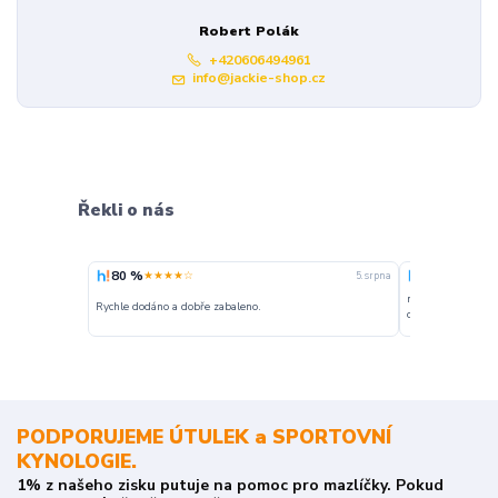
Robert Polák
+420606494961
info@jackie-shop.cz
Řekli o nás
80 %
100 %
★★★★☆
★★★
5. srpna
nakupuji opakovan
Rychle dodáno a dobře zabaleno.
o stavu objednávky
PODPORUJEME ÚTULEK a SPORTOVNÍ
KYNOLOGIE.
1% z našeho zisku putuje na pomoc pro mazlíčky. Pokud