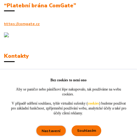
“Platební brána ComGate”
https://comgate.cz
Kontakty
Robert Polák
+420606494961
Bez cookies to není ono
Aby se paničce nebo páníčkovi lépe nakupovalo, tak používáme na webu
info@jackie-shop.cz
cookies.
V případě udělení souhlasu, tyhle virtuální sušenky (
cookies
) budeme používat
pro základní funkčnost, zpříjemnění používání webu, analytické účely a také pro
účely cílení reklamy.
Souhlasím
Nastavení
Vytvořeno na
Eshop-rychle.cz