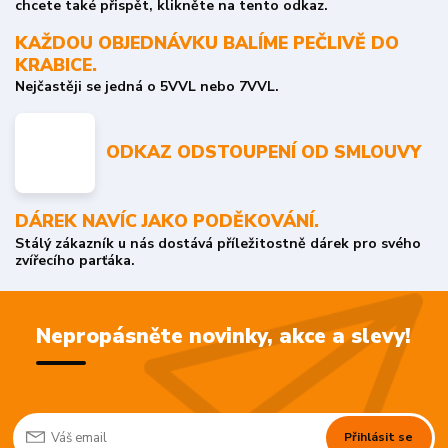
chcete také přispět, klikněte na tento odkaz.
KAŽDOU OBJEDNÁVKU BALÍME PEČLIVĚ DO
KRABICE.
Nejčastěji se jedná o 5VVL nebo 7VVL.
ODKAZ ODSTOUPENÍ OD SMLOUVY
DÁREK NAVÍC JAKO PODĚKOVÁNÍ.
Stálý zákazník u nás dostává příležitostně dárek pro svého
zvířecího parťáka.
Nepropásněte novinky, akce a slevy!
Přihlásit se