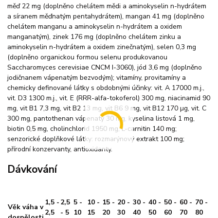
měď 22 mg (doplněno chelátem mědi a aminokyselin n-hydrátem
a síranem měďnatým pentahydrátem), mangan 41 mg (doplněno
chelátem manganu a aminokyselin n-hydrátem a oxidem
manganatým), zinek 176 mg (doplněno chelátem zinku a
aminokyselin n-hydrátem a oxidem zinečnatým), selen 0,3 mg
(doplněno organickou formou selenu produkovanou
Saccharomyces cerevisiae CNCM I-3060), jód 3,6 mg (doplněno
jodičnanem vápenatým bezvodým); vitamíny, provitamíny a
chemicky definované látky s obdobnými účinky: vit. A 17000 m.j.,
vit. D3 1300 m.j., vit. E (RRR-alfa-tokoferol) 300 mg, niacinamid 90
mg, vit B1 7,3 mg, vit B2 13 mg, vit B6 9 mg, vit B12 170 µg, vit. C
300 mg, pantothenan vápenatý 30 mg, kyselina listová 1 mg,
biotin 0,5 mg, cholinchlorid 1950 mg, L-carnitin 140 mg;
senzorické doplňkové látky: rozmarýnový extrakt 100 mg;
přírodní konzervanty, antioxidanty.
Dávkování
1,5 -
2,5
5 -
10 -
15 -
20 -
30 -
40 -
50 -
60 -
70 -
Věk váha v
2,5
- 5
10
15
20
30
40
50
60
70
80
dospělosti