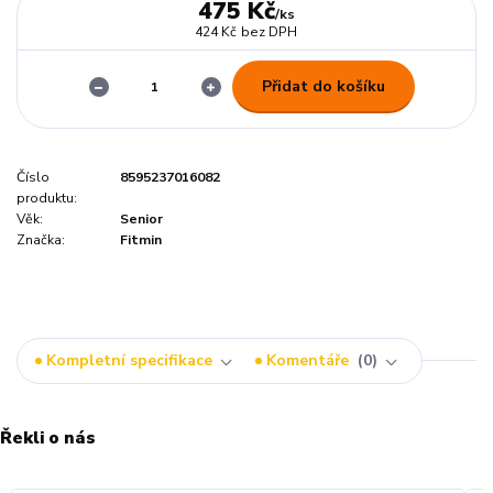
475 Kč
/
ks
424 Kč
bez DPH
Přidat do košíku
Číslo
8595237016082
produktu:
Věk:
Senior
Značka:
Fitmin
Kompletní specifikace
Komentáře
0
Řekli o nás