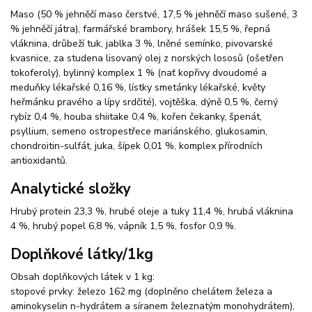
Maso (50 % jehněčí maso čerstvé, 17,5 % jehněčí maso sušené, 3
% jehněčí játra), farmářské brambory, hrášek 15,5 %, řepná
vláknina, drůbeží tuk, jablka 3 %, lněné semínko, pivovarské
kvasnice, za studena lisovaný olej z norských lososů (ošetřen
tokoferoly), bylinný komplex 1 % (nať kopřivy dvoudomé a
meduňky lékařské 0,16 %, lístky smetánky lékařské, květy
heřmánku pravého a lípy srdčité), vojtěška, dýně 0,5 %, černý
rybíz 0,4 %, houba shiitake 0,4 %, kořen čekanky, špenát,
psyllium, semeno ostropestřece mariánského, glukosamin,
chondroitin-sulfát, juka, šípek 0,01 %, komplex přírodních
antioxidantů.
Analytické složky
Hrubý protein 23,3 %, hrubé oleje a tuky 11,4 %, hrubá vláknina
4 %, hrubý popel 6,8 %, vápník 1,5 %, fosfor 0,9 %.
Doplňkové látky/1kg
Obsah doplňkových látek v 1 kg:
stopové prvky: železo 162 mg (doplněno chelátem železa a
aminokyselin n-hydrátem a síranem železnatým monohydrátem),