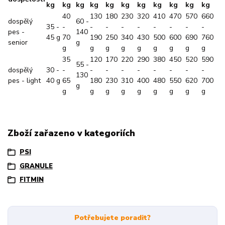
kg
kg
kg
kg
kg
kg
kg
kg
kg
kg
kg
40
130
180
230
320
410
470
570
660
dospělý
60 -
35 -
-
-
-
-
-
-
-
-
-
pes -
140
45 g
70
190
250
340
430
500
600
690
760
senior
g
g
g
g
g
g
g
g
g
g
35
120
170
220
290
380
450
520
590
55 -
dospělý
30 -
-
-
-
-
-
-
-
-
-
130
pes - light
40 g
65
180
230
310
400
480
550
620
700
g
g
g
g
g
g
g
g
g
g
Zboží zařazeno v kategoriích
PSI
GRANULE
FITMIN
Potřebujete poradit?