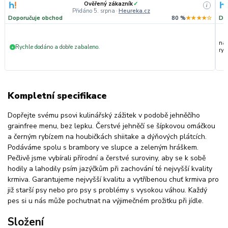
Ověřený zákazník
✓
i
Přidáno 5. srpna
·
Heureka.cz
Doporučuje obchod
80 %
★★★★☆
Do
nak
Rychle dodáno a dobře zabaleno.
+
ryc
Kompletní specifikace
Dopřejte svému psovi kulinářský zážitek v podobě jehněčího
grainfree menu, bez lepku. Čerstvé jehněčí se šípkovou omáčkou
a černým rybízem na houbičkách shiitake a dýňových plátcích.
Podáváme spolu s brambory ve slupce a zeleným hráškem.
Pečlivě jsme vybírali přírodní a čerstvé suroviny, aby se k sobě
hodily a lahodily psím jazýčkům při zachování té nejvyšší kvality
krmiva. Garantujeme nejvyšší kvalitu a vytříbenou chuť krmiva pro
již starší psy nebo pro psy s problémy s vysokou váhou. Každý
pes si u nás může pochutnat na výjimečném prožitku při jídle.
Složení