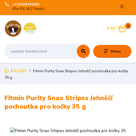
+420606494961
(Po-Pá, 8-17 hod.)
0
0 Kč
Menu
KOČKY
Fitmin Purity Snax Stripes Jehněčí pochoutka pro kočky
35 g
Fitmin Purity Snax Stripes Jehněčí
pochoutka pro kočky 35 g