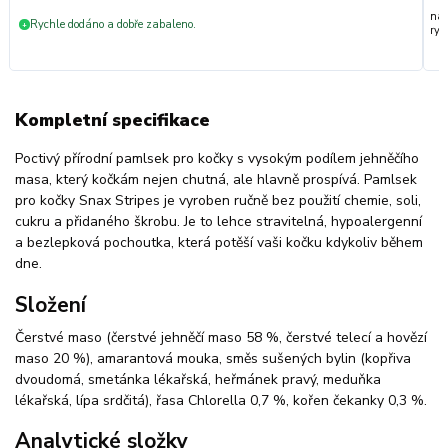
nak
Rychle dodáno a dobře zabaleno.
+
ryc
Kompletní specifikace
Poctivý přírodní pamlsek pro kočky s vysokým podílem jehněčího
masa, který kočkám nejen chutná, ale hlavně prospívá. Pamlsek
pro kočky Snax Stripes je vyroben ručně bez použití chemie, soli,
cukru a přidaného škrobu. Je to lehce stravitelná, hypoalergenní
a bezlepková pochoutka, která potěší vaši kočku kdykoliv během
dne.
Složení
Čerstvé maso (čerstvé jehněčí maso 58 %, čerstvé telecí a hovězí
maso 20 %), amarantová mouka, směs sušených bylin (kopřiva
dvoudomá, smetánka lékařská, heřmánek pravý, meduňka
lékařská, lípa srdčitá), řasa Chlorella 0,7 %, kořen čekanky 0,3 %.
Analytické složky