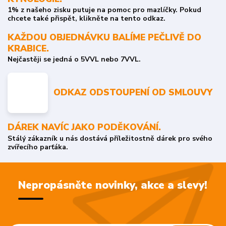
1% z našeho zisku putuje na pomoc pro mazlíčky. Pokud
chcete také přispět, klikněte na tento odkaz.
KAŽDOU OBJEDNÁVKU BALÍME PEČLIVĚ DO
KRABICE.
Nejčastěji se jedná o 5VVL nebo 7VVL.
ODKAZ ODSTOUPENÍ OD SMLOUVY
DÁREK NAVÍC JAKO PODĚKOVÁNÍ.
Stálý zákazník u nás dostává příležitostně dárek pro svého
zvířecího parťáka.
Nepropásněte novinky, akce a slevy!