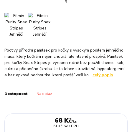
Poctivý přírodní pamlsek pro kočky s vysokým podílem jehněčího
masa, který kočkám nejen chutná, ale hlavně prospívá. Pamlsek
pro kočky Snax Stripes je vyroben ručně bez použití chemie, soli,
cukru a přidaného škrobu. Je to lehce stravitelná, hypoalergenní
a bezlepková pochoutka, která potěší vaši ko...
celý popis
Dostupnost
Na dotaz
68 Kč
/
ks
61 Kč
bez DPH