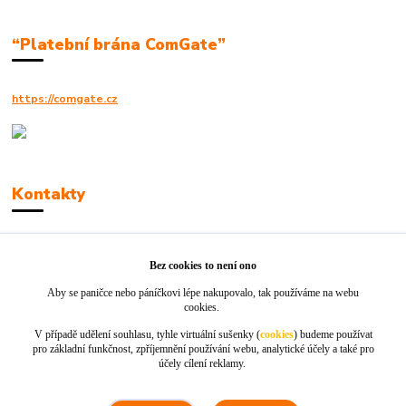
“Platební brána ComGate”
https://comgate.cz
Kontakty
Robert Polák
+420606494961
Bez cookies to není ono
Aby se paničce nebo páníčkovi lépe nakupovalo, tak používáme na webu
info@jackie-shop.cz
cookies.
V případě udělení souhlasu, tyhle virtuální sušenky (
cookies
) budeme používat
pro základní funkčnost, zpříjemnění používání webu, analytické účely a také pro
účely cílení reklamy.