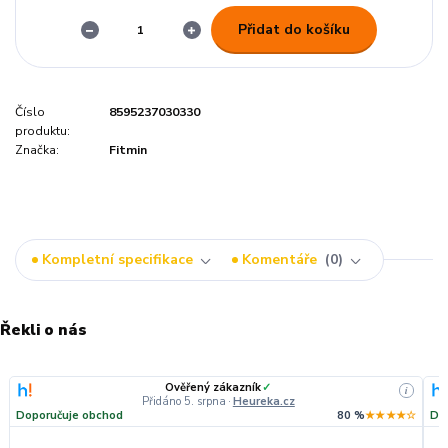
Přidat do košíku
Číslo
8595237030330
produktu:
Značka:
Fitmin
Kompletní specifikace
Komentáře
0
Řekli o nás
Ověřený zákazník
✓
i
Přidáno 5. srpna
·
Heureka.cz
Doporučuje obchod
80 %
★★★★☆
Do