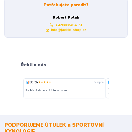
Potřebujete poradit?
Robert Polák
+420606494961
info@jackie-shop.cz
Řekli o nás
80 %
100 %
★★★★☆
★★★
5. srpna
nakupuji opakovan
Rychle dodáno a dobře zabaleno.
o stavu objednávky
PODPORUJEME ÚTULEK a SPORTOVNÍ
KYNOLOGIE.