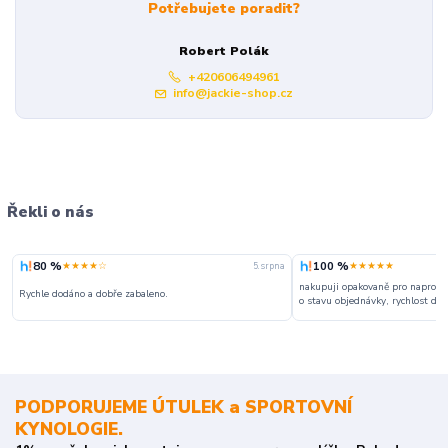
Potřebujete poradit?
Robert Polák
+420606494961
info@jackie-shop.cz
Řekli o nás
80 %
100 %
★★★★☆
★★★★★
5. srpna
nakupuji opakovaně pro naprosto
Rychle dodáno a dobře zabaleno.
o stavu objednávky, rychlost dodá
PODPORUJEME ÚTULEK a SPORTOVNÍ
KYNOLOGIE.