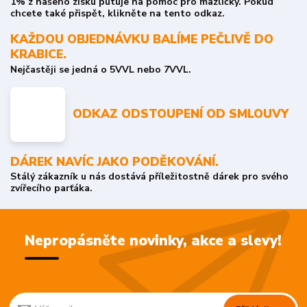
1% z našeho zisku putuje na pomoc pro mazlíčky. Pokud
chcete také přispět, klikněte na tento odkaz.
KAŽDOU OBJEDNÁVKU BALÍME PEČLIVĚ DO
KRABICE.
Nejčastěji se jedná o 5VVL nebo 7VVL.
ODKAZ ODSTOUPENÍ OD SMLOUVY
DÁREK NAVÍC JAKO PODĚKOVÁNÍ.
Stálý zákazník u nás dostává příležitostně dárek pro svého
zvířecího parťáka.
Nepropásněte novinky, akce a slevy!