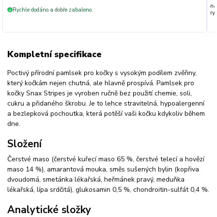
na
Rychle dodáno a dobře zabaleno.
+
ryc
Kompletní specifikace
Poctivý přírodní pamlsek pro kočky s vysokým podílem zvěřiny,
který kočkám nejen chutná, ale hlavně prospívá. Pamlsek pro
kočky Snax Stripes je vyroben ručně bez použití chemie, soli,
cukru a přidaného škrobu. Je to lehce stravitelná, hypoalergenní
a bezlepková pochoutka, která potěší vaši kočku kdykoliv během
dne.
Složení
Čerstvé maso (čerstvé kuřecí maso 65 %, čerstvé telecí a hovězí
maso 14 %), amarantová mouka, směs sušených bylin (kopřiva
dvoudomá, smetánka lékařská, heřmánek pravý, meduňka
lékařská, lípa srdčitá), glukosamin 0,5 %, chondroitin-sulfát 0,4 %.
Analytické složky