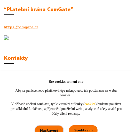
“Platební brána ComGate”
https://comgate.cz
Kontakty
Robert Polák
+420606494961
Bez cookies to není ono
Aby se paničce nebo páníčkovi lépe nakupovalo, tak používáme na webu
info@jackie-shop.cz
cookies.
V případě udělení souhlasu, tyhle virtuální sušenky (
cookies
) budeme používat
pro základní funkčnost, zpříjemnění používání webu, analytické účely a také pro
účely cílení reklamy.
Souhlasím
Nastavení