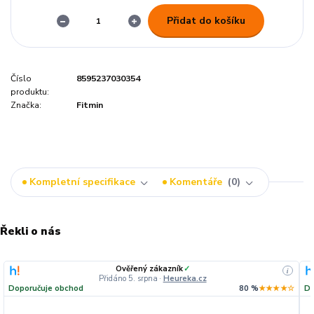
Přidat do košíku
Číslo
8595237030354
produktu:
Značka:
Fitmin
Kompletní specifikace
Komentáře
0
Řekli o nás
Ověřený zákazník
✓
i
Přidáno 5. srpna
·
Heureka.cz
Doporučuje obchod
80 %
★★★★☆
Do