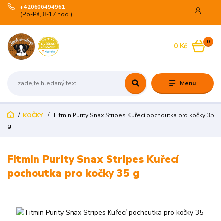
+420606494961
(Po-Pá, 8-17 hod.)
0
0 Kč
Menu
KOČKY
Fitmin Purity Snax Stripes Kuřecí pochoutka pro kočky 35
g
Fitmin Purity Snax Stripes Kuřecí
pochoutka pro kočky 35 g