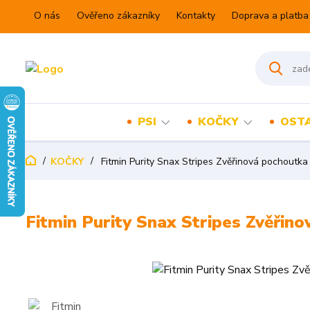
O nás
Ověřeno zákazníky
Kontakty
Doprava a platba
PSI
KOČKY
OSTA
KOČKY
Fitmin Purity Snax Stripes Zvěřinová pochoutka
Fitmin Purity Snax Stripes Zvěřin