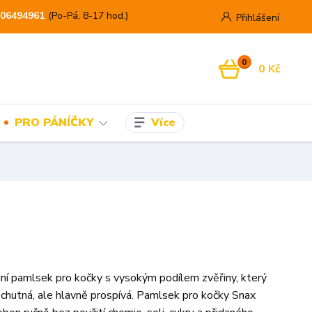
06494961
(Po-Pá, 8-17 hod.)
Přihlášení
0
0 Kč
Více
PRO PÁNÍČKY
dní pamlsek pro kočky s vysokým podílem zvěřiny, který
chutná, ale hlavně prospívá. Pamlsek pro kočky Snax