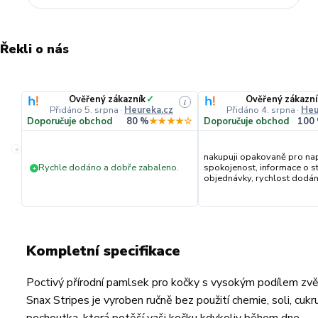
Řekli o nás
Ověřený zákazník
✓
Ověřený zákazní
i
Přidáno 5. srpna
·
Heureka.cz
Přidáno 4. srpna
·
Heu
Doporučuje obchod
80 %
★★★★☆
Doporučuje obchod
100
«
nakupuji opakovaně pro na
Rychle dodáno a dobře zabaleno.
spokojenost, informace o s
+
objednávky, rychlost dodání,
Kompletní specifikace
Poctivý přírodní pamlsek pro kočky s vysokým podílem zvěř
Snax Stripes je vyroben ručně bez použití chemie, soli, cuk