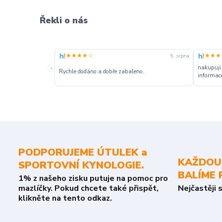
Řekli o nás
★★★★☆
★★★
5. srpna
nakupuji
«
Rychle dodáno a dobře zabaleno.
informace
PODPORUJEME ÚTULEK a
KAŽDOU
SPORTOVNÍ KYNOLOGIE.
BALÍME 
1% z našeho zisku putuje na pomoc pro
mazlíčky. Pokud chcete také přispět,
Nejčastěji 
klikněte na tento odkaz.