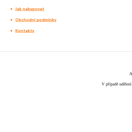
Jak nakupovat
Obchodní podmínky
Kontakty
A
V případě udělení 
★★★★☆
★★★★★
5. srpna
nakupuji opakovaně pro napros
«
Rychle dodáno a dobře zabaleno.
spokojenost, informace o stavu 
rychlost dodání,....