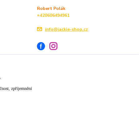
Robert Polák
+420606494961
info@jackie-shop.cz
s.
Vytvořeno na
Eshop-rychle.cz
čnost, zpříjemnění
★★★★☆
★★★★★
17. července
14. července
»
slušná rychlost dodání
vše v pořádku
×