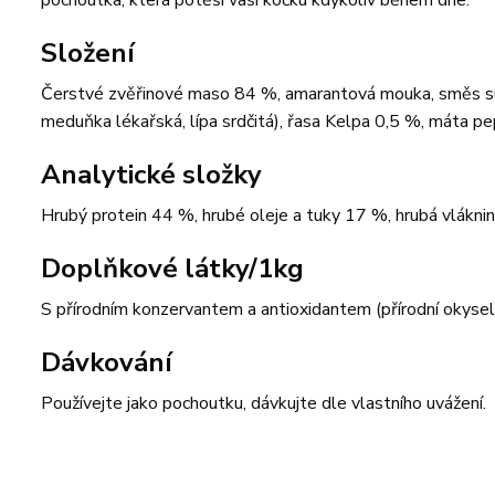
pochoutka, která potěší vaši kočku kdykoliv během dne.
Složení
Čerstvé zvěřinové maso 84 %, amarantová mouka, směs su
meduňka lékařská, lípa srdčitá), řasa Kelpa 0,5 %, máta p
Analytické složky
Hrubý protein 44 %, hrubé oleje a tuky 17 %, hrubá vlákni
Doplňkové látky/1kg
S přírodním konzervantem a antioxidantem (přírodní okyseluj
Dávkování
Používejte jako pochoutku, dávkujte dle vlastního uvážení.