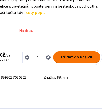
oben ručně bez použití chemie, soli, cukru a přidaného
 lehce stravitelná, hypoalergenní a bezlepková pochoutka,
aši kočku kdy...
celý popis
Na dotaz
Kč
/
ks
Přidat do košíku
ez DPH
8595237030323
Značka:
Fitmin