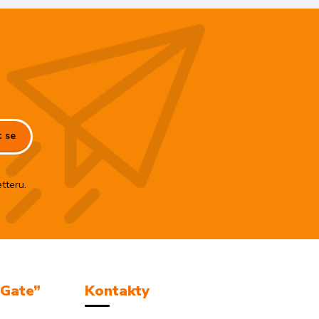
t se
tteru.
mGate”
Kontakty