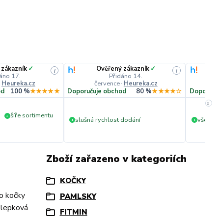
 zákazník
✓
Ověřený zákazník
✓
i
i
áno 17.
Přidáno 14.
·
Heureka.cz
července
·
Heureka.cz
č
od
100 %
★★★★★
Doporučuje obchod
80 %
★★★★☆
Doporuču
»
šíře sortimentu
+
slušná rychlost dodání
vše v p
+
+
Zboží zařazeno v kategoriích
KOČKY
ro kočky
PAMLSKY
ezlepková
FITMIN