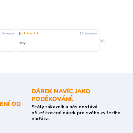
★★★★★
★★★★☆
. července
17. července
»
ceny
slušná rychlost dod
DÁREK NAVÍC JAKO
PODĚKOVÁNÍ.
ENÍ OD
Stálý zákazník u nás dostává
příležitostně dárek pro svého zvířecího
parťáka.