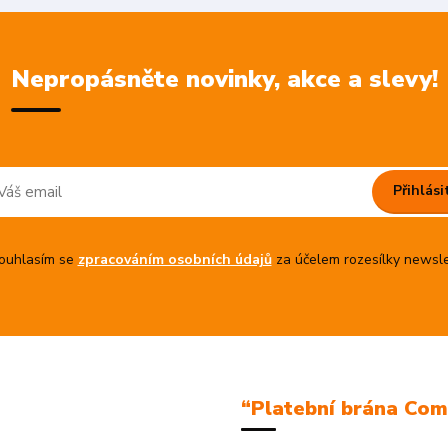
Nepropásněte novinky, akce a slevy!
Přihlási
uhlasím se
zpracováním osobních údajů
za účelem rozesílky newsle
“Platební brána Co