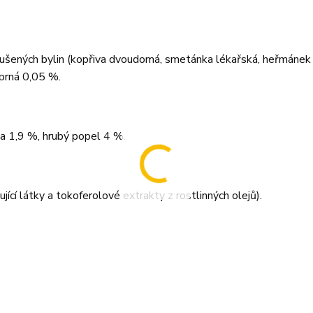
šených bylin (kopřiva dvoudomá, smetánka lékařská, heřmánek 
eprná 0,05 %.
na 1,9 %, hrubý popel 4 %.
ící látky a tokoferolové extrakty z rostlinných olejů).