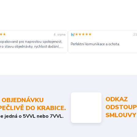
★★
★★★★★
4. srpna
21
 opakovaně pro naprostou spokojenost,
Perfektní komunikace a ochota.
 o stavu objednávky, rychlost dodání,....
ODKAZ
 OBJEDNÁVKU
ODSTOUP
PEČLIVĚ DO KRABICE.
SMLOUVY
se jedná o 5VVL nebo 7VVL.