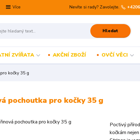
Nevíte si rady? Zavolejte.
+4206
Více
Hledat
TNÍ ZVÍŘATA
AKČNÍ ZBOŽÍ
OVČÍ VĚCI
 pro kočky 35 g
ová pochoutka pro kočky 35 g
Poctivý příro
kočkám nejen 