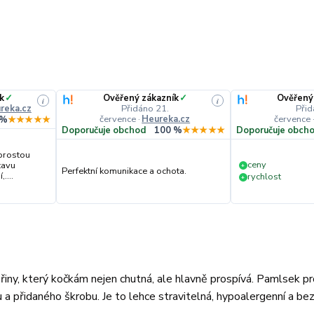
k
✓
Ověřený zákazník
✓
Ověřený
i
i
reka.cz
Přidáno 21.
Přid
července
·
Heureka.cz
července
 %
★★★★★
Doporučuje obchod
100 %
★★★★★
Doporučuje obch
prostou
ceny
tavu
+
Perfektní komunikace a ochota.
....
rychlost
+
iny, který kočkám nejen chutná, ale hlavně prospívá. Pamlsek p
ru a přidaného škrobu. Je to lehce stravitelná, hypoalergenní a b