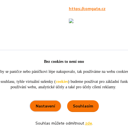
https://comgate.cz
Bez cookies to není ono
by se paničce nebo páníčkovi lépe nakupovalo, tak používáme na webu cookie
souhlasu, tyhle virtuální sušenky (
cookies
) budeme používat pro základní funk
používání webu, analytické účely a také pro účely cílení reklamy.
★★★★★
★★★★★
4. srpna
21. července
tou
objednávky,
Perfektní komunikace a ochota.
ceny
Souhlasím
Nastavení
Souhlas můžete odmítnout
zde
.