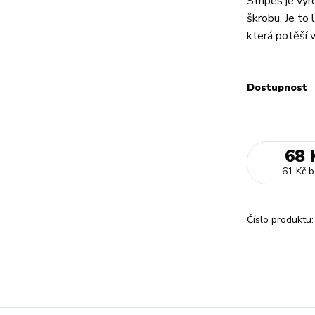
Stripes je vyr
škrobu. Je to
která potěší v
Dostupnost
68 
61 Kč
b
Číslo produktu: