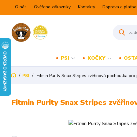
O nás
Ověřeno zákazníky
Kontakty
Doprava a platba
PSI
KOČKY
OSTA
PSI
Fitmin Purity Snax Stripes zvěřinová pochoutka pro
Fitmin Purity Snax Stripes zvěřin