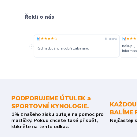
Řekli o nás
★★★★☆
★★★
5. srpna
nakupuji
«
Rychle dodáno a dobře zabaleno.
informace
PODPORUJEME ÚTULEK a
KAŽDOU
SPORTOVNÍ KYNOLOGIE.
BALÍME 
1% z našeho zisku putuje na pomoc pro
mazlíčky. Pokud chcete také přispět,
Nejčastěji 
klikněte na tento odkaz.