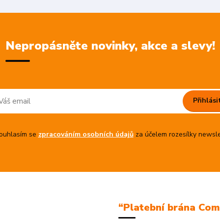
Nepropásněte novinky, akce a slevy!
Přihlási
uhlasím se
zpracováním osobních údajů
za účelem rozesílky newsle
“Platební brána Co