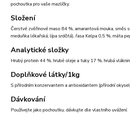
pochoutka pro vaše mazlíčky.
Složení
Čerstvé zvěřinové maso 84 %, amarantová mouka, směs su
meduňka lékařská, lípa srdčitá), řasa Kelpa 0,5 %, máta p
Analytické složky
Hrubý protein 44 %, hrubé oleje a tuky 17 %, hrubá vlákni
Doplňkové látky/1kg
S přírodním konzervantem a antioxidantem (přírodní okyseluj
Dávkování
Používejte jako pochoutku, dávkujte dle vlastního uvážení.