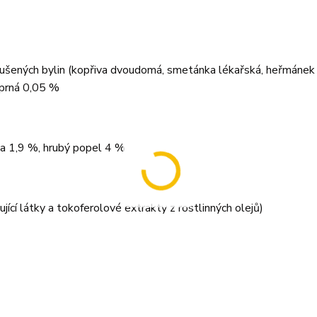
šených bylin (kopřiva dvoudomá, smetánka lékařská, heřmánek 
eprná 0,05 %
na 1,9 %, hrubý popel 4 %
ící látky a tokoferolové extrakty z rostlinných olejů)