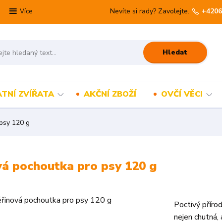
Nevíte si rady? Zavolejte.
+4206
Více
Hledat
TNÍ ZVÍŘATA
AKČNÍ ZBOŽÍ
OVČÍ VĚCI
 psy 120 g
ová pochoutka pro psy 120 g
Poctivý příro
nejen chutná,