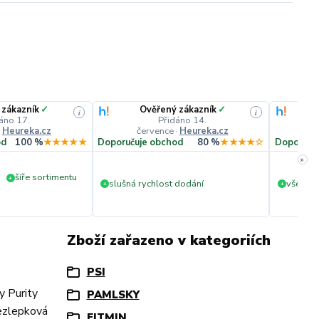
 zákazník
✓
Ověřený zákazník
✓
i
i
áno 17.
Přidáno 14.
·
Heureka.cz
července
·
Heureka.cz
č
od
100 %
★★★★★
Doporučuje obchod
80 %
★★★★☆
Doporuču
»
šíře sortimentu
+
slušná rychlost dodání
vše v p
+
+
Zboží zařazeno v kategoriích
PSI
y Purity
PAMLSKY
bezlepková
FITMIN