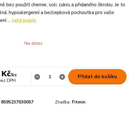
ně bez použití chemie, soli, cukru a přidaného škrobu. Je to
elná, hypoalergenní a bezlepková pochoutka pro vaše
ní ...
celý popis
Na dotaz
 Kč
/
ks
Přidat do košíku
bez DPH
8595237030057
Značka:
Fitmin