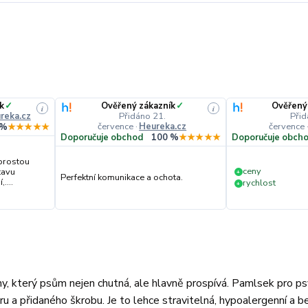
k
✓
Ověřený zákazník
✓
Ověřený
i
i
reka.cz
Přidáno 21.
Přid
července
·
Heureka.cz
července
 %
★★★★★
Doporučuje obchod
100 %
★★★★★
Doporučuje obch
prostou
ceny
tavu
+
Perfektní komunikace a ochota.
....
rychlost
+
y, který psům nejen chutná, ale hlavně prospívá. Pamlsek pro ps
ru a přidaného škrobu. Je to lehce stravitelná, hypoalergenní a 