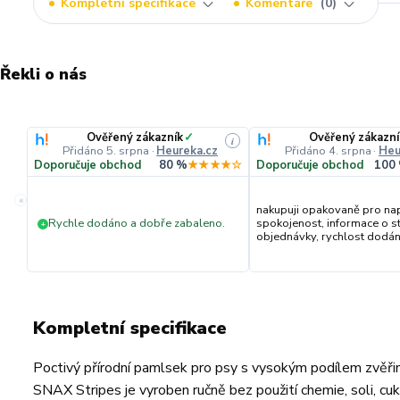
Kompletní specifikace
Komentáře
0
Řekli o nás
Ověřený zákazník
✓
Ověřený zákazní
i
Přidáno 5. srpna
·
Heureka.cz
Přidáno 4. srpna
·
Heu
Doporučuje obchod
80 %
★★★★☆
Doporučuje obchod
100
«
nakupuji opakovaně pro na
Rychle dodáno a dobře zabaleno.
spokojenost, informace o s
+
objednávky, rychlost dodání,
Kompletní specifikace
Poctivý přírodní pamlsek pro psy s vysokým podílem zvěřin
SNAX Stripes je vyroben ručně bez použití chemie, soli, cuk