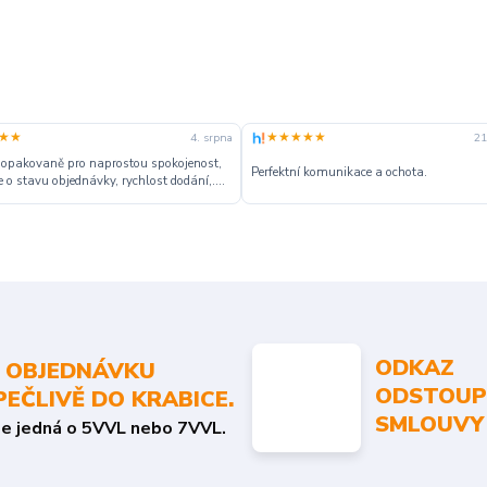
★★
★★★★★
4. srpna
21
 opakovaně pro naprostou spokojenost,
Perfektní komunikace a ochota.
 o stavu objednávky, rychlost dodání,....
ODKAZ
 OBJEDNÁVKU
ODSTOUP
PEČLIVĚ DO KRABICE.
SMLOUVY
se jedná o 5VVL nebo 7VVL.