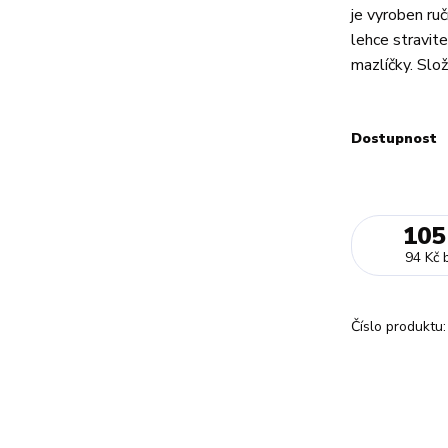
je vyroben ruč
lehce stravit
mazlíčky. Slože
Dostupnost
105
94 Kč
Číslo produktu: