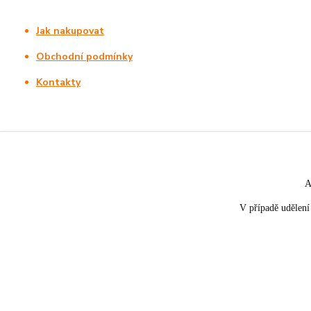
Jak nakupovat
Obchodní podmínky
Kontakty
A
V případě udělení 
★★★★☆
★★★★★
5. srpna
nakupuji opakovaně pro napros
«
Rychle dodáno a dobře zabaleno.
spokojenost, informace o stavu 
rychlost dodání,....