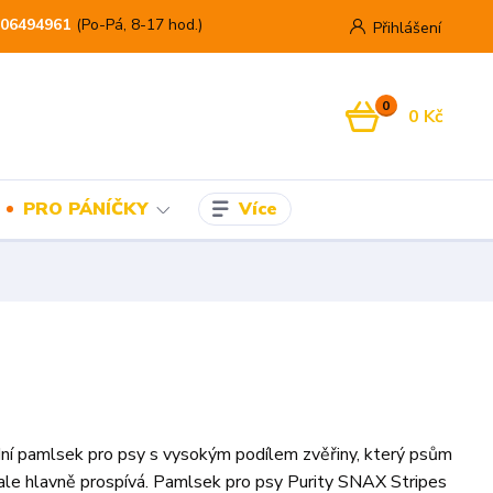
06494961
(Po-Pá, 8-17 hod.)
Přihlášení
0
0 Kč
Více
PRO PÁNÍČKY
dní pamlsek pro psy s vysokým podílem zvěřiny, který psům
 ale hlavně prospívá. Pamlsek pro psy Purity SNAX Stripes