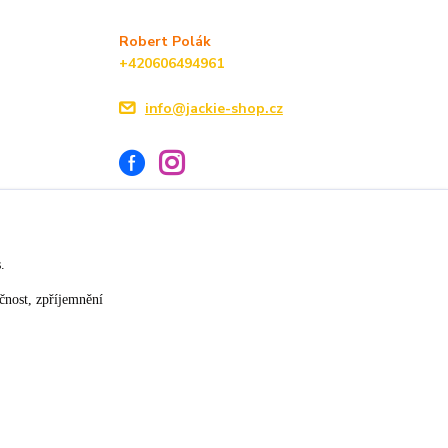
Robert Polák
+420606494961
info@jackie-shop.cz
s.
Vytvořeno na
Eshop-rychle.cz
čnost, zpříjemnění
★★★★☆
★★★★★
17. července
14. července
»
slušná rychlost dodání
vše v pořádku
×