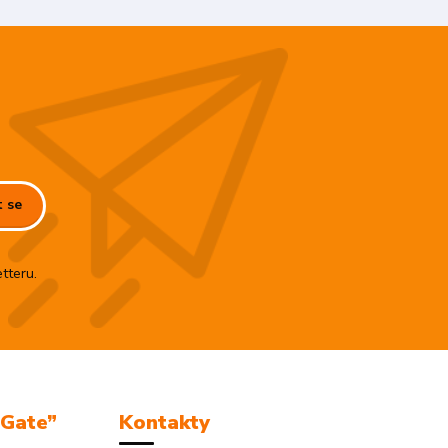
t se
tteru.
mGate”
Kontakty