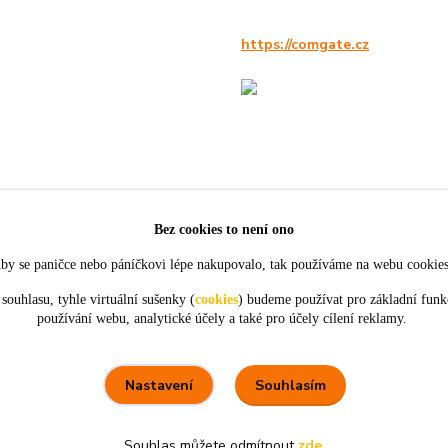
https://comgate.cz
Bez cookies to není ono
by se paničce nebo páníčkovi lépe nakupovalo, tak používáme na webu cookie
souhlasu, tyhle virtuální sušenky (
cookies
) budeme používat pro základní funk
používání webu, analytické účely a také pro účely cílení reklamy.
★★★★★
★★★★★
4. srpna
21. července
tou
objednávky,
Perfektní komunikace a ochota.
ceny
Souhlasím
Nastavení
Souhlas můžete odmítnout
zde
.