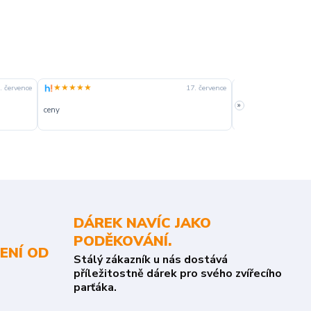
★★★★★
★★★★☆
. července
17. července
»
ceny
slušná rychlost dod
DÁREK NAVÍC JAKO
PODĚKOVÁNÍ.
ENÍ OD
Stálý zákazník u nás dostává
příležitostně dárek pro svého zvířecího
parťáka.